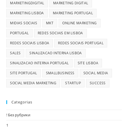
MARKETINGDIGITAL
MARKETING DIGITAL
MARKETING LISBOA
MARKETING PORTUGAL
MIDIAS SOCIAIS
MKT
ONLINE MARKETING
PORTUGAL
REDES SOCIAIS EM LISBOA
REDES SOCIAIS LISBOA
REDES SOCIAIS PORTUGAL
SALES
SINALIZACAO INTERNA LISBOA
SINALIZACAO INTERNA PORTUGAL
SITE LISBOA
SITE PORTUGAL
SMALLBUSINESS
SOCIAL MEDIA
SOCIAL MEDIA MARKETING
STARTUP
SUCCESS
Categorias
! Без рубрики
1