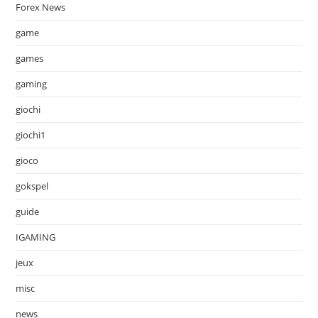
Forex News
game
games
gaming
giochi
giochi1
gioco
gokspel
guide
IGAMING
jeux
misc
news