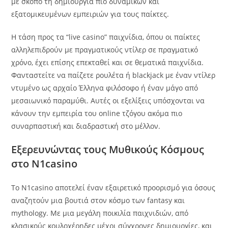
με σκοπό τη δημιουργία πιο δυναμικών και
εξατομικευμένων εμπειριών για τους παίκτες.
Η τάση προς τα “live casino” παιχνίδια, όπου οι παίκτες
αλληλεπιδρούν με πραγματικούς ντίλερ σε πραγματικό
χρόνο, έχει επίσης επεκταθεί και σε θεματικά παιχνίδια.
Φανταστείτε να παίζετε ρουλέτα ή blackjack με έναν ντίλερ
ντυμένο ως αρχαίο Έλληνα φιλόσοφο ή έναν μάγο από
μεσαιωνικό παραμύθι. Αυτές οι εξελίξεις υπόσχονται να
κάνουν την εμπειρία του online τζόγου ακόμα πιο
συναρπαστική και διαδραστική στο μέλλον.
Εξερευνώντας τους Μυθικούς Κόσμους
στο N1casino
Το N1casino αποτελεί έναν εξαιρετικό προορισμό για όσους
αναζητούν μια βουτιά στον κόσμο των fantasy και
mythology. Με μια μεγάλη ποικιλία παιχνιδιών, από
κλασικούς κουλοχέρηδες μέχρι σύγχρονες δημιουργίες, και