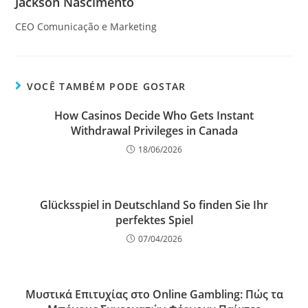
Jackson Nascimento
CEO Comunicação e Marketing
VOCÊ TAMBÉM PODE GOSTAR
How Casinos Decide Who Gets Instant
Withdrawal Privileges in Canada
18/06/2026
Glücksspiel in Deutschland So finden Sie Ihr
perfektes Spiel
07/04/2026
Μυστικά Επιτυχίας στο Online Gambling: Πώς τα