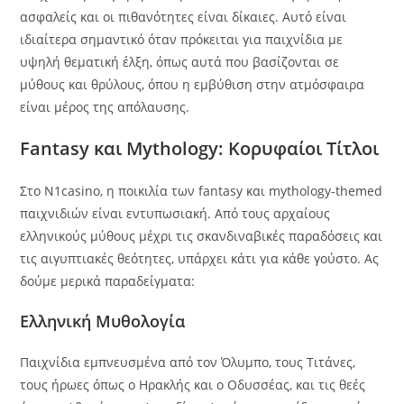
ασφαλείς και οι πιθανότητες είναι δίκαιες. Αυτό είναι
ιδιαίτερα σημαντικό όταν πρόκειται για παιχνίδια με
υψηλή θεματική έλξη, όπως αυτά που βασίζονται σε
μύθους και θρύλους, όπου η εμβύθιση στην ατμόσφαιρα
είναι μέρος της απόλαυσης.
Fantasy και Mythology: Κορυφαίοι Τίτλοι
Στο N1casino, η ποικιλία των fantasy και mythology-themed
παιχνιδιών είναι εντυπωσιακή. Από τους αρχαίους
ελληνικούς μύθους μέχρι τις σκανδιναβικές παραδόσεις και
τις αιγυπτιακές θεότητες, υπάρχει κάτι για κάθε γούστο. Ας
δούμε μερικά παραδείγματα:
Ελληνική Μυθολογία
Παιχνίδια εμπνευσμένα από τον Όλυμπο, τους Τιτάνες,
τους ήρωες όπως ο Ηρακλής και ο Οδυσσέας, και τις θεές