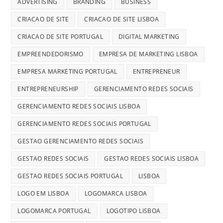
ADVERTISING
BRANDING
BUSINESS
CRIACAO DE SITE
CRIACAO DE SITE LISBOA
CRIACAO DE SITE PORTUGAL
DIGITAL MARKETING
EMPREENDEDORISMO
EMPRESA DE MARKETING LISBOA
EMPRESA MARKETING PORTUGAL
ENTREPRENEUR
ENTREPRENEURSHIP
GERENCIAMENTO REDES SOCIAIS
GERENCIAMENTO REDES SOCIAIS LISBOA
GERENCIAMENTO REDES SOCIAIS PORTUGAL
GESTAO GERENCIAMENTO REDES SOCIAIS
GESTAO REDES SOCIAIS
GESTAO REDES SOCIAIS LISBOA
GESTAO REDES SOCIAIS PORTUGAL
LISBOA
LOGO EM LISBOA
LOGOMARCA LISBOA
LOGOMARCA PORTUGAL
LOGOTIPO LISBOA