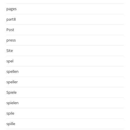
pages
part8
Post
press
Site
spel
spellen
speller
Spiele
spielen
spile
spille