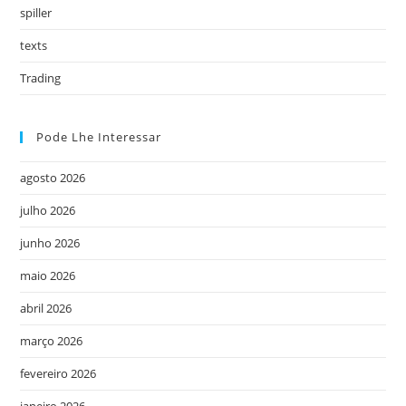
spiller
texts
Trading
Pode Lhe Interessar
agosto 2026
julho 2026
junho 2026
maio 2026
abril 2026
março 2026
fevereiro 2026
janeiro 2026