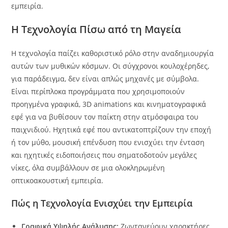
εμπειρία.
Η Τεχνολογία Πίσω από τη Μαγεία
Η τεχνολογία παίζει καθοριστικό ρόλο στην αναδημιουργία
αυτών των μυθικών κόσμων. Οι σύγχρονοι κουλοχέρηδες,
για παράδειγμα, δεν είναι απλώς μηχανές με σύμβολα.
Είναι περίπλοκα προγράμματα που χρησιμοποιούν
προηγμένα γραφικά, 3D animations και κινηματογραφικά
εφέ για να βυθίσουν τον παίκτη στην ατμόσφαιρα του
παιχνιδιού. Ηχητικά εφέ που αντικατοπτρίζουν την εποχή
ή τον μύθο, μουσική επένδυση που ενισχύει την ένταση
και ηχητικές ειδοποιήσεις που σηματοδοτούν μεγάλες
νίκες, όλα συμβάλλουν σε μια ολοκληρωμένη
οπτικοακουστική εμπειρία.
Πώς η Τεχνολογία Ενισχύει την Εμπειρία
Γραφικά Υψηλής Ανάλυσης:
Ζωντανεύουν χαρακτήρες,