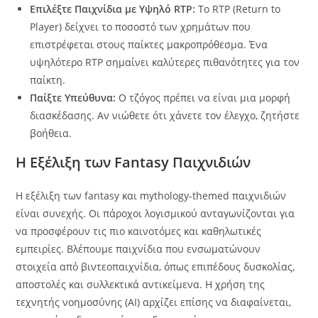
Επιλέξτε Παιχνίδια με Υψηλό RTP:
Το RTP (Return to
Player) δείχνει το ποσοστό των χρημάτων που
επιστρέφεται στους παίκτες μακροπρόθεσμα. Ένα
υψηλότερο RTP σημαίνει καλύτερες πιθανότητες για τον
παίκτη.
Παίξτε Υπεύθυνα:
Ο τζόγος πρέπει να είναι μια μορφή
διασκέδασης. Αν νιώθετε ότι χάνετε τον έλεγχο, ζητήστε
βοήθεια.
Η Εξέλιξη των Fantasy Παιχνιδιών
Η εξέλιξη των fantasy και mythology-themed παιχνιδιών
είναι συνεχής. Οι πάροχοι λογισμικού ανταγωνίζονται για
να προσφέρουν τις πιο καινοτόμες και καθηλωτικές
εμπειρίες. Βλέπουμε παιχνίδια που ενσωματώνουν
στοιχεία από βιντεοπαιχνίδια, όπως επιπέδους δυσκολίας,
αποστολές και συλλεκτικά αντικείμενα. Η χρήση της
τεχνητής νοημοσύνης (AI) αρχίζει επίσης να διαφαίνεται,