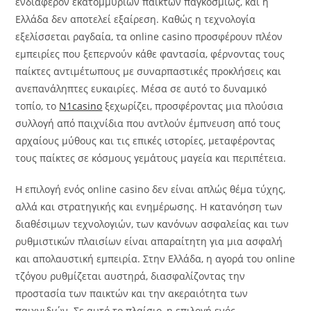
ενδιαφέρον εκατομμυρίων παικτών παγκοσμίως, και η
Ελλάδα δεν αποτελεί εξαίρεση. Καθώς η τεχνολογία
εξελίσσεται ραγδαία, τα online casino προσφέρουν πλέον
εμπειρίες που ξεπερνούν κάθε φαντασία, φέρνοντας τους
παίκτες αντιμέτωπους με συναρπαστικές προκλήσεις και
ανεπανάληπτες ευκαιρίες. Μέσα σε αυτό το δυναμικό
τοπίο, το
N1casino
ξεχωρίζει, προσφέροντας μια πλούσια
συλλογή από παιχνίδια που αντλούν έμπνευση από τους
αρχαίους μύθους και τις επικές ιστορίες, μεταφέροντας
τους παίκτες σε κόσμους γεμάτους μαγεία και περιπέτεια.
Η επιλογή ενός online casino δεν είναι απλώς θέμα τύχης,
αλλά και στρατηγικής και ενημέρωσης. Η κατανόηση των
διαθέσιμων τεχνολογιών, των κανόνων ασφαλείας και των
ρυθμιστικών πλαισίων είναι απαραίτητη για μια ασφαλή
και απολαυστική εμπειρία. Στην Ελλάδα, η αγορά του online
τζόγου ρυθμίζεται αυστηρά, διασφαλίζοντας την
προστασία των παικτών και την ακεραιότητα των
παιχνιδιών. Σε αυτό το πλαίσιο, η επιλογή ενός