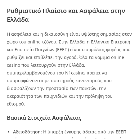
Ρυθμιστικό Πλαίσιο και Ασφάλεια στην
Ελλάδα
Η ασφάλεια και η δικαιοσύνη είναι υψίστης σημασίας στον
χώρο του online τζόγου. Στην Ελλάδα, η Ελληνική Επιτροπή
και Εποπτεία Παιγνίων (ΕΕΕΠ) είναι ο αρμόδιος φορέας που
ρυθμίζει και επιβλέπει την αγορά. Όλα τα νόμιμα online
casino που λειτουργούν στην Ελλάδα,
συμπεριλαμβανομένου του N1casino, πρέπει να
συμμορφώνονται με αυστηρούς κανονισμούς που
διασφαλίζουν την προστασία των παικτών, την
ακεραιότητα των παιχνιδιών και την πρόληψη του
εθισμού.
Βασικά Στοιχεία Ασφάλειας
Αδειοδότηση:
Η ύπαρξη έγκυρης άδειας από την ΕΕΕΠ