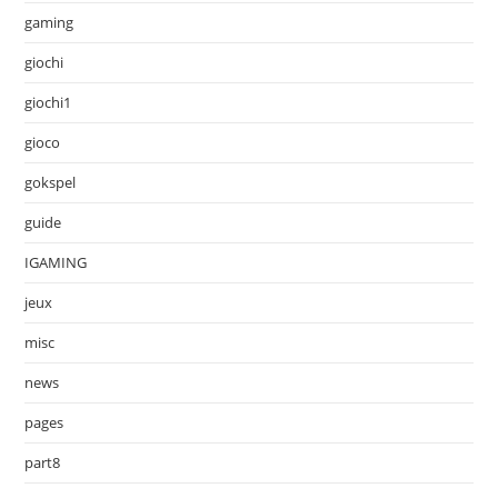
gaming
giochi
giochi1
gioco
gokspel
guide
IGAMING
jeux
misc
news
pages
part8