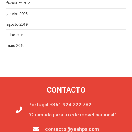
fevereiro 2025
janeiro 2025
agosto 2019
julho 2019
maio 2019
CONTACTO
Portugal +351 924 222 782
"Chamada para a rede móvel nacional"
contacto@yeahps.com