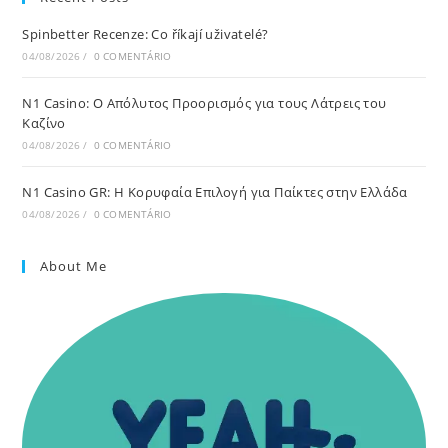
Spinbetter Recenze: Co říkají uživatelé?
04/08/2026
/
0 COMENTÁRIO
N1 Casino: Ο Απόλυτος Προορισμός για τους Λάτρεις του
Καζίνο
04/08/2026
/
0 COMENTÁRIO
N1 Casino GR: Η Κορυφαία Επιλογή για Παίκτες στην Ελλάδα
04/08/2026
/
0 COMENTÁRIO
About Me