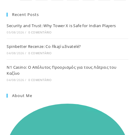
Recent Posts
Security and Trust: Why Tower X is Safe for Indian Players
05/08/2026
/
0 COMENTÁRIO
Spinbetter Recenze: Co říkají uživatelé?
04/08/2026
/
0 COMENTÁRIO
N1 Casino: Ο Απόλυτος Προορισμός για τους Λάτρεις του
Καζίνο
04/08/2026
/
0 COMENTÁRIO
About Me