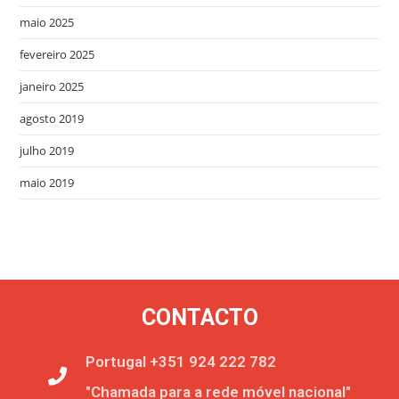
maio 2025
fevereiro 2025
janeiro 2025
agosto 2019
julho 2019
maio 2019
CONTACTO
Portugal +351 924 222 782
"Chamada para a rede móvel nacional"