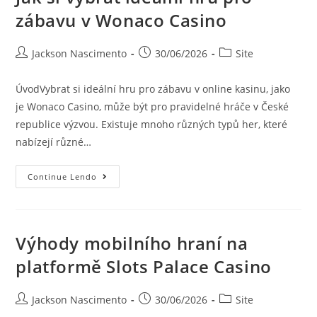
zábavu v Wonaco Casino
Jackson Nascimento
30/06/2026
Site
ÚvodVybrat si ideální hru pro zábavu v online kasinu, jako
je Wonaco Casino, může být pro pravidelné hráče v České
republice výzvou. Existuje mnoho různých typů her, které
nabízejí různé…
Continue Lendo
Výhody mobilního hraní na
platformě Slots Palace Casino
Jackson Nascimento
30/06/2026
Site