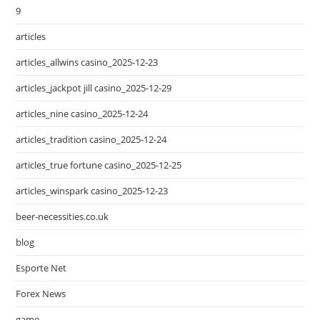
9
articles
articles_allwins casino_2025-12-23
articles_jackpot jill casino_2025-12-29
articles_nine casino_2025-12-24
articles_tradition casino_2025-12-24
articles_true fortune casino_2025-12-25
articles_winspark casino_2025-12-23
beer-necessities.co.uk
blog
Esporte Net
Forex News
game