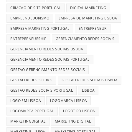
CRIACAO DE SITE PORTUGAL
DIGITAL MARKETING
EMPREENDEDORISMO
EMPRESA DE MARKETING LISBOA
EMPRESA MARKETING PORTUGAL
ENTREPRENEUR
ENTREPRENEURSHIP
GERENCIAMENTO REDES SOCIAIS
GERENCIAMENTO REDES SOCIAIS LISBOA
GERENCIAMENTO REDES SOCIAIS PORTUGAL
GESTAO GERENCIAMENTO REDES SOCIAIS
GESTAO REDES SOCIAIS
GESTAO REDES SOCIAIS LISBOA
GESTAO REDES SOCIAIS PORTUGAL
LISBOA
LOGO EM LISBOA
LOGOMARCA LISBOA
LOGOMARCA PORTUGAL
LOGOTIPO LISBOA
MARKETINGDIGITAL
MARKETING DIGITAL
MARKETING LISBOA
MARKETING PORTUGAL