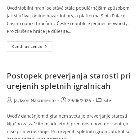
ÚvodMobilní hraní se stává stále populárnějším způsobem,
jak si užívat online hazardní hry, a platforma Slots Palace
Casino nabízí hráčům v České republice jedinečné výhody.
Pro zkušené hráče je důležité…
Continue Lendo
Postopek preverjanja starosti pri
urejenih spletnih igralnicah
Jackson Nascimento
29/06/2026
Site
UvodV današnjem digitalnem svetu je preverjanje starosti
ključno za zaščito mladoletnih pred dostopom do vsebin, ki
niso primerne zanje. Pri urejenih spletnih igralnicah, kot so