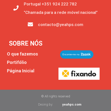
Portugal +351 924 222 782
"Chamada para a rede móvel nacional"
contacto@yeahps.com
SOBRE NÓS
O que fazemos
Portifólio
Página Inicial
© All rights reserved
Desing by:
yeahps.com