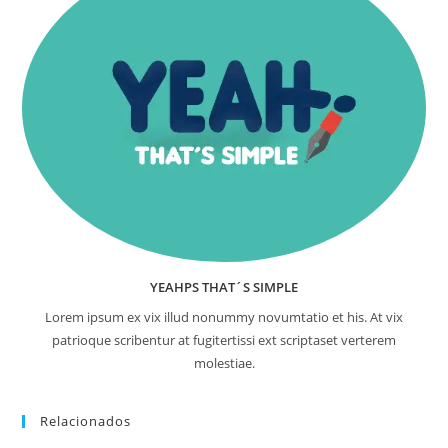
YEAHPS THAT´S SIMPLE
Lorem ipsum ex vix illud nonummy novumtatio et his. At vix
patrioque scribentur at fugitertissi ext scriptaset verterem
molestiae.
Relacionados