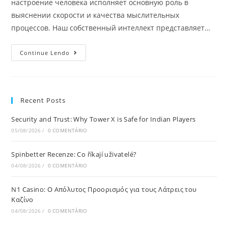
настроение человека исполняет основную роль в
выяснении скорости и качества мыслительных
процессов. Наш собственный интеллект представляет…
Continue Lendo
Recent Posts
Security and Trust: Why Tower X is Safe for Indian Players
05/08/2026
/
0 COMENTÁRIO
Spinbetter Recenze: Co říkají uživatelé?
04/08/2026
/
0 COMENTÁRIO
N1 Casino: Ο Απόλυτος Προορισμός για τους Λάτρεις του
Καζίνο
04/08/2026
/
0 COMENTÁRIO