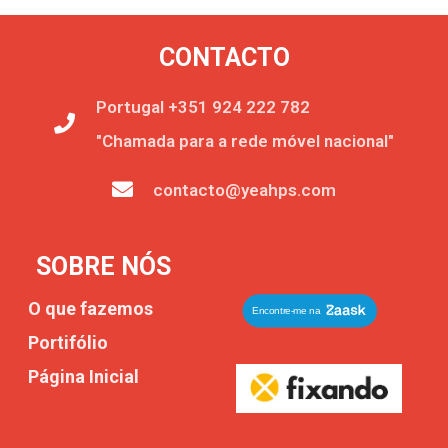
CONTACTO
Portugal +351 924 222 782
"Chamada para a rede móvel nacional"
contacto@yeahps.com
SOBRE NÓS
O que fazemos
Portifólio
Página Inicial