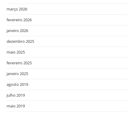
março 2026
fevereiro 2026
janeiro 2026
dezembro 2025
maio 2025
fevereiro 2025
janeiro 2025
agosto 2019
julho 2019
maio 2019