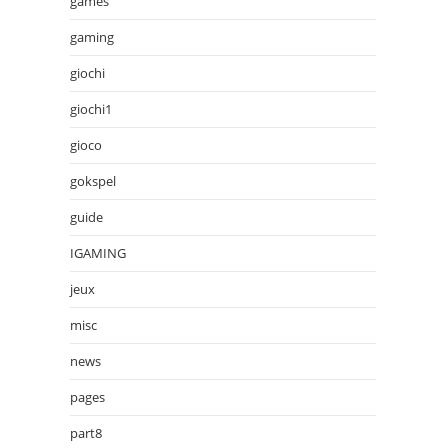
games
gaming
giochi
giochi1
gioco
gokspel
guide
IGAMING
jeux
misc
news
pages
part8