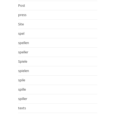
Post
press
Site
spel
spellen
speller
Spiele
spielen
spile
spille
spiller
texts