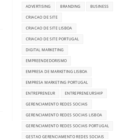
ADVERTISING
BRANDING
BUSINESS
CRIACAO DE SITE
CRIACAO DE SITE LISBOA
CRIACAO DE SITE PORTUGAL
DIGITAL MARKETING
EMPREENDEDORISMO
EMPRESA DE MARKETING LISBOA
EMPRESA MARKETING PORTUGAL
ENTREPRENEUR
ENTREPRENEURSHIP
GERENCIAMENTO REDES SOCIAIS
GERENCIAMENTO REDES SOCIAIS LISBOA
GERENCIAMENTO REDES SOCIAIS PORTUGAL
GESTAO GERENCIAMENTO REDES SOCIAIS