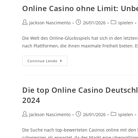
Online Casino ohne Limit: Unb
Jackson Nascimento
26/01/2026
spielen
Die Welt des Online-Glücksspiels hat sich in den letzt
nach Plattformen, die ihnen maximale Freiheit bieten. E
Continue Lendo
Die top Online Casino Deutsc
2024
Jackson Nascimento
26/01/2026
spielen
Die Suche nach top-bewerteten Casinos online mit den 
schwieriger als erwartet, da der Markt eine überwältige