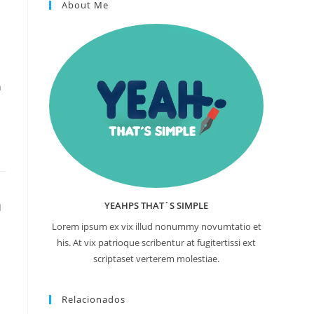
About Me
n
n
YEAHPS THAT´S SIMPLE
Lorem ipsum ex vix illud nonummy novumtatio et
his. At vix patrioque scribentur at fugitertissi ext
scriptaset verterem molestiae.
Relacionados