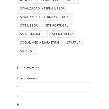
SINALIZACAO INTERNA LISBOA
SINALIZACAO INTERNA PORTUGAL
SITE LISBOA
SITE PORTUGAL
SMALLBUSINESS
SOCIAL MEDIA
SOCIAL MEDIA MARKETING
STARTUP
SUCCESS
Categorias
! Без рубрики
1
7
9