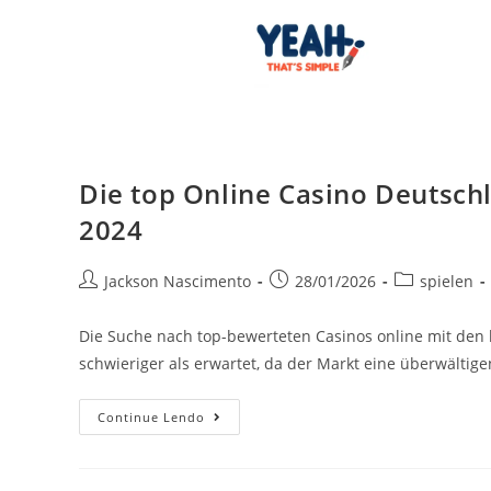
Die top Online Casino Deutsc
2024
Jackson Nascimento
28/01/2026
spielen
Die Suche nach top-bewerteten Casinos online mit den 
schwieriger als erwartet, da der Markt eine überwältige
Continue Lendo