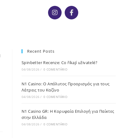
Recent Posts
n
Spinbetter Recenze: Co říkají uživatelé?
04/08/2026
/
0 COMENTÁRIO
N1 Casino: Ο Απόλυτος Προορισμός για τους
Λάτρεις του Καζίνο
04/08/2026
/
0 COMENTÁRIO
N1 Casino GR: Η Κορυφαία Επιλογή για Παίκτες
στην Ελλάδα
04/08/2026
/
0 COMENTÁRIO