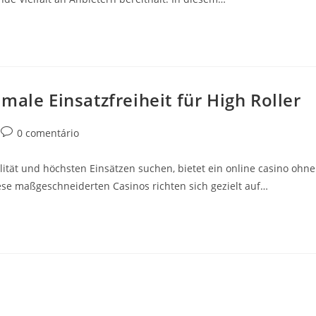
male Einsatzfreiheit für High Roller
0 comentário
ilität und höchsten Einsätzen suchen, bietet ein online casino ohne
ese maßgeschneiderten Casinos richten sich gezielt auf…