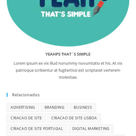
YEAHPS THAT´S SIMPLE
Lorem ipsum ex vix illud nonummy novumtatio et his. At vix
patrioque scribentur at fugitertissi ext scriptaset verterem
molestiae.
Relacionados
ADVERTISING
BRANDING
BUSINESS
CRIACAO DE SITE
CRIACAO DE SITE LISBOA
CRIACAO DE SITE PORTUGAL
DIGITAL MARKETING