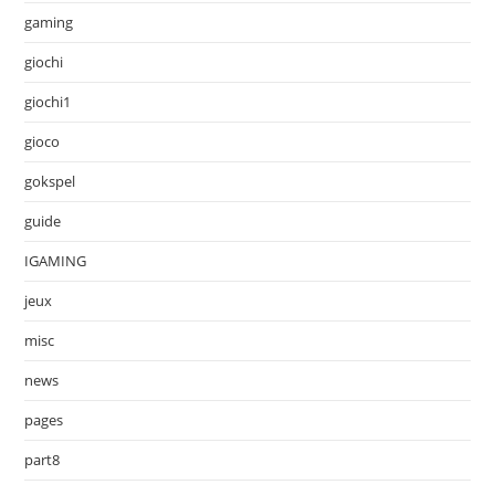
gaming
giochi
giochi1
gioco
gokspel
guide
IGAMING
jeux
misc
news
pages
part8