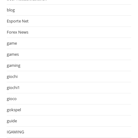
blog
Esporte Net
Forex News
game
games
gaming
giochi
giochi1
gioco
gokspel
guide
IGAMING