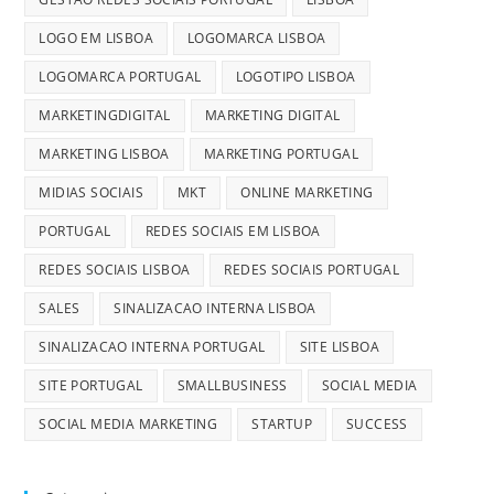
LOGO EM LISBOA
LOGOMARCA LISBOA
LOGOMARCA PORTUGAL
LOGOTIPO LISBOA
MARKETINGDIGITAL
MARKETING DIGITAL
MARKETING LISBOA
MARKETING PORTUGAL
MIDIAS SOCIAIS
MKT
ONLINE MARKETING
PORTUGAL
REDES SOCIAIS EM LISBOA
REDES SOCIAIS LISBOA
REDES SOCIAIS PORTUGAL
SALES
SINALIZACAO INTERNA LISBOA
SINALIZACAO INTERNA PORTUGAL
SITE LISBOA
SITE PORTUGAL
SMALLBUSINESS
SOCIAL MEDIA
SOCIAL MEDIA MARKETING
STARTUP
SUCCESS