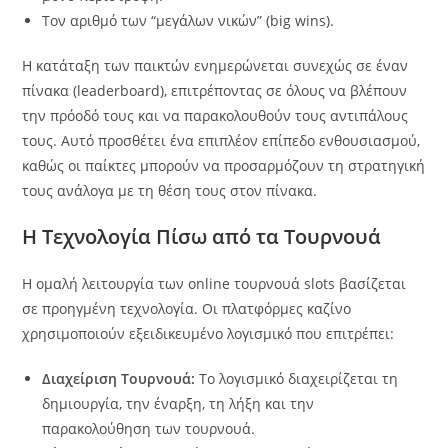
Τον αριθμό των “μεγάλων νικών” (big wins).
Η κατάταξη των παικτών ενημερώνεται συνεχώς σε έναν
πίνακα (leaderboard), επιτρέποντας σε όλους να βλέπουν
την πρόοδό τους και να παρακολουθούν τους αντιπάλους
τους. Αυτό προσθέτει ένα επιπλέον επίπεδο ενθουσιασμού,
καθώς οι παίκτες μπορούν να προσαρμόζουν τη στρατηγική
τους ανάλογα με τη θέση τους στον πίνακα.
Η Τεχνολογία Πίσω από τα Τουρνουά
Η ομαλή λειτουργία των online τουρνουά slots βασίζεται
σε προηγμένη τεχνολογία. Οι πλατφόρμες καζίνο
χρησιμοποιούν εξειδικευμένο λογισμικό που επιτρέπει:
Διαχείριση Τουρνουά:
Το λογισμικό διαχειρίζεται τη
δημιουργία, την έναρξη, τη λήξη και την
παρακολούθηση των τουρνουά.