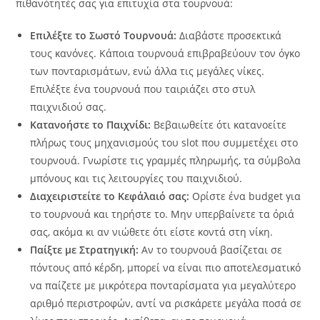
πιθανότητές σας για επιτυχία στα τουρνουά:
Επιλέξτε το Σωστό Τουρνουά:
Διαβάστε προσεκτικά
τους κανόνες. Κάποια τουρνουά επιβραβεύουν τον όγκο
των πονταρισμάτων, ενώ άλλα τις μεγάλες νίκες.
Επιλέξτε ένα τουρνουά που ταιριάζει στο στυλ
παιχνιδιού σας.
Κατανοήστε το Παιχνίδι:
Βεβαιωθείτε ότι κατανοείτε
πλήρως τους μηχανισμούς του slot που συμμετέχει στο
τουρνουά. Γνωρίστε τις γραμμές πληρωμής, τα σύμβολα
μπόνους και τις λειτουργίες του παιχνιδιού.
Διαχειριστείτε το Κεφάλαιό σας:
Ορίστε ένα budget για
το τουρνουά και τηρήστε το. Μην υπερβαίνετε τα όριά
σας, ακόμα κι αν νιώθετε ότι είστε κοντά στη νίκη.
Παίξτε με Στρατηγική:
Αν το τουρνουά βασίζεται σε
πόντους από κέρδη, μπορεί να είναι πιο αποτελεσματικό
να παίζετε με μικρότερα πονταρίσματα για μεγαλύτερο
αριθμό περιστροφών, αντί να ρισκάρετε μεγάλα ποσά σε