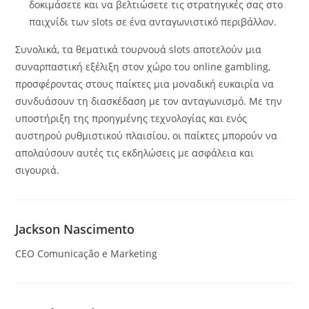
δοκιμάσετε και να βελτιώσετε τις στρατηγικές σας στο
παιχνίδι των slots σε ένα ανταγωνιστικό περιβάλλον.
Συνολικά, τα θεματικά τουρνουά slots αποτελούν μια
συναρπαστική εξέλιξη στον χώρο του online gambling,
προσφέροντας στους παίκτες μια μοναδική ευκαιρία να
συνδυάσουν τη διασκέδαση με τον ανταγωνισμό. Με την
υποστήριξη της προηγμένης τεχνολογίας και ενός
αυστηρού ρυθμιστικού πλαισίου, οι παίκτες μπορούν να
απολαύσουν αυτές τις εκδηλώσεις με ασφάλεια και
σιγουριά.
Jackson Nascimento
CEO Comunicação e Marketing