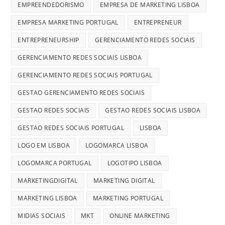
EMPREENDEDORISMO
EMPRESA DE MARKETING LISBOA
EMPRESA MARKETING PORTUGAL
ENTREPRENEUR
ENTREPRENEURSHIP
GERENCIAMENTO REDES SOCIAIS
GERENCIAMENTO REDES SOCIAIS LISBOA
GERENCIAMENTO REDES SOCIAIS PORTUGAL
GESTAO GERENCIAMENTO REDES SOCIAIS
GESTAO REDES SOCIAIS
GESTAO REDES SOCIAIS LISBOA
GESTAO REDES SOCIAIS PORTUGAL
LISBOA
LOGO EM LISBOA
LOGOMARCA LISBOA
LOGOMARCA PORTUGAL
LOGOTIPO LISBOA
MARKETINGDIGITAL
MARKETING DIGITAL
MARKETING LISBOA
MARKETING PORTUGAL
MIDIAS SOCIAIS
MKT
ONLINE MARKETING