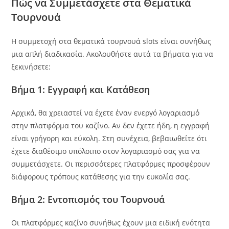
Πώς να Συμμετάσχετε στα Θεματικά
Τουρνουά
Η συμμετοχή στα θεματικά τουρνουά slots είναι συνήθως
μια απλή διαδικασία. Ακολουθήστε αυτά τα βήματα για να
ξεκινήσετε:
Βήμα 1: Εγγραφή και Κατάθεση
Αρχικά, θα χρειαστεί να έχετε έναν ενεργό λογαριασμό
στην πλατφόρμα του καζίνο. Αν δεν έχετε ήδη, η εγγραφή
είναι γρήγορη και εύκολη. Στη συνέχεια, βεβαιωθείτε ότι
έχετε διαθέσιμο υπόλοιπο στον λογαριασμό σας για να
συμμετάσχετε. Οι περισσότερες πλατφόρμες προσφέρουν
διάφορους τρόπους κατάθεσης για την ευκολία σας.
Βήμα 2: Εντοπισμός του Τουρνουά
Οι πλατφόρμες καζίνο συνήθως έχουν μια ειδική ενότητα