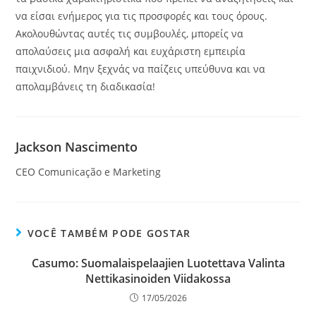
να είσαι ενήμερος για τις προσφορές και τους όρους.
Ακολουθώντας αυτές τις συμβουλές, μπορείς να
απολαύσεις μια ασφαλή και ευχάριστη εμπειρία
παιχνιδιού. Μην ξεχνάς να παίζεις υπεύθυνα και να
απολαμβάνεις τη διαδικασία!
Jackson Nascimento
CEO Comunicação e Marketing
VOCÊ TAMBÉM PODE GOSTAR
Casumo: Suomalaispelaajien Luotettava Valinta
Nettikasinoiden Viidakossa
17/05/2026