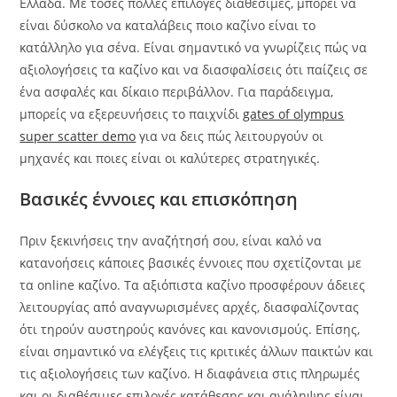
Ελλάδα. Με τόσες πολλές επιλογές διαθέσιμες, μπορεί να
είναι δύσκολο να καταλάβεις ποιο καζίνο είναι το
κατάλληλο για σένα. Είναι σημαντικό να γνωρίζεις πώς να
αξιολογήσεις τα καζίνο και να διασφαλίσεις ότι παίζεις σε
ένα ασφαλές και δίκαιο περιβάλλον. Για παράδειγμα,
μπορείς να εξερευνήσεις το παιχνίδι
gates of olympus
super scatter demo
για να δεις πώς λειτουργούν οι
μηχανές και ποιες είναι οι καλύτερες στρατηγικές.
Βασικές έννοιες και επισκόπηση
Πριν ξεκινήσεις την αναζήτησή σου, είναι καλό να
κατανοήσεις κάποιες βασικές έννοιες που σχετίζονται με
τα online καζίνο. Τα αξιόπιστα καζίνο προσφέρουν άδειες
λειτουργίας από αναγνωρισμένες αρχές, διασφαλίζοντας
ότι τηρούν αυστηρούς κανόνες και κανονισμούς. Επίσης,
είναι σημαντικό να ελέγξεις τις κριτικές άλλων παικτών και
τις αξιολογήσεις των καζίνο. Η διαφάνεια στις πληρωμές
και οι διαθέσιμες επιλογές κατάθεσης και ανάληψης είναι