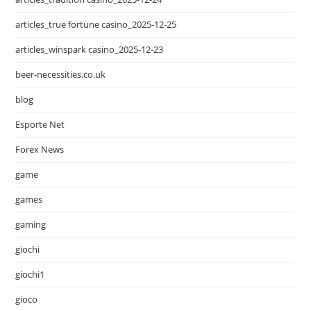
articles_true fortune casino_2025-12-25
articles_winspark casino_2025-12-23
beer-necessities.co.uk
blog
Esporte Net
Forex News
game
games
gaming
giochi
giochi1
gioco