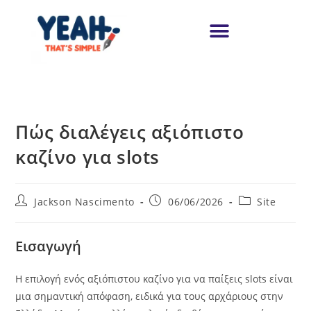
Πώς διαλέγεις αξιόπιστο
καζίνο για slots
Jackson Nascimento
06/06/2026
Site
Εισαγωγή
Η επιλογή ενός αξιόπιστου καζίνο για να παίξεις slots είναι
μια σημαντική απόφαση, ειδικά για τους αρχάριους στην