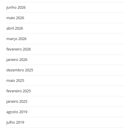
junho 2026
maio 2026
abril 2026
março 2026
fevereiro 2026
janeiro 2026
dezembro 2025
maio 2025
fevereiro 2025
janeiro 2025
agosto 2019
julho 2019