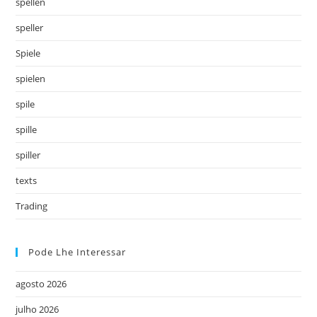
spellen
speller
Spiele
spielen
spile
spille
spiller
texts
Trading
Pode Lhe Interessar
agosto 2026
julho 2026