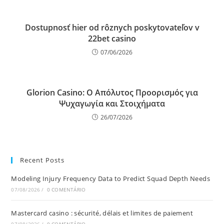
Dostupnosť hier od rôznych poskytovateľov v
22bet casino
07/06/2026
Glorion Casino: Ο Απόλυτος Προορισμός για
Ψυχαγωγία και Στοιχήματα
26/07/2026
Recent Posts
Modeling Injury Frequency Data to Predict Squad Depth Needs
07/08/2026
/
0 COMENTÁRIO
Mastercard casino : sécurité, délais et limites de paiement
07/08/2026
/
0 COMENTÁRIO