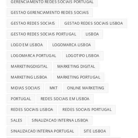
GERENCIAMENTO REDES SOCIAIS PORTUGAL
GESTAO GERENCIAMENTO REDES SOCIAIS
GESTAO REDES SOCIAIS
GESTAO REDES SOCIAIS LISBOA
GESTAO REDES SOCIAIS PORTUGAL
LISBOA
LOGO EM LISBOA
LOGOMARCA LISBOA
LOGOMARCA PORTUGAL
LOGOTIPO LISBOA
MARKETINGDIGITAL
MARKETING DIGITAL
MARKETING LISBOA
MARKETING PORTUGAL
MIDIAS SOCIAIS
MKT
ONLINE MARKETING
PORTUGAL
REDES SOCIAIS EM LISBOA
REDES SOCIAIS LISBOA
REDES SOCIAIS PORTUGAL
SALES
SINALIZACAO INTERNA LISBOA
SINALIZACAO INTERNA PORTUGAL
SITE LISBOA