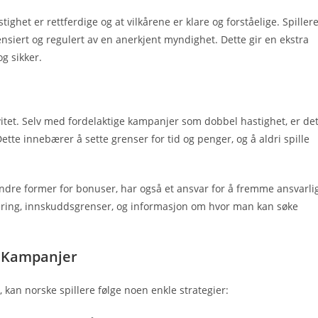
ghet er rettferdige og at vilkårene er klare og forståelige. Spiller
isensiert og regulert av en anerkjent myndighet. Dette gir en ekstra
og sikker.
tivitet. Selv med fordelaktige kampanjer som dobbel hastighet, er de
. Dette innebærer å sette grenser for tid og penger, og å aldri spille
ndre former for bonuser, har også et ansvar for å fremme ansvarli
ludering, innskuddsgrenser, og informasjon om hvor man kan søke
 Kampanjer
kan norske spillere følge noen enkle strategier: