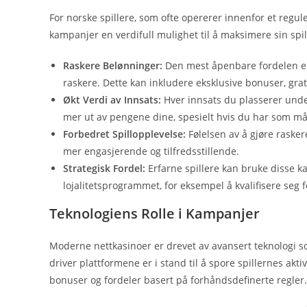
For norske spillere, som ofte opererer innenfor et regu
kampanjer en verdifull mulighet til å maksimere sin spil
Raskere Belønninger:
Den mest åpenbare fordelen er 
raskere. Dette kan inkludere eksklusive bonuser, grat
Økt Verdi av Innsats:
Hver innsats du plasserer under
mer ut av pengene dine, spesielt hvis du har som mål
Forbedret Spillopplevelse:
Følelsen av å gjøre raske
mer engasjerende og tilfredsstillende.
Strategisk Fordel:
Erfarne spillere kan bruke disse k
lojalitetsprogrammet, for eksempel å kvalifisere seg f
Teknologiens Rolle i Kampanjer
Moderne nettkasinoer er drevet av avansert teknologi
driver plattformene er i stand til å spore spillernes akt
bonuser og fordeler basert på forhåndsdefinerte regler.