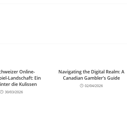
chweizer Online-
Navigating the Digital Realm: A
iel-Landschaft: Ein
Canadian Gambler’s Guide
hinter die Kulissen
02/04/2026
30/03/2026