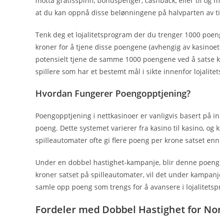
motta gratisspinn, bonuspenger, cashback, eller til og m
at du kan oppnå disse belønningene på halvparten av ti
Tenk deg et lojalitetsprogram der du trenger 1000 poeng
kroner for å tjene disse poengene (avhengig av kasino
potensielt tjene de samme 1000 poengene ved å satse kun
spillere som har et bestemt mål i sikte innenfor lojalit
Hvordan Fungerer Poengopptjening?
Poengopptjening i nettkasinoer er vanligvis basert på inn
poeng. Dette systemet varierer fra kasino til kasino, og 
spilleautomater ofte gi flere poeng per krone satset enn 
Under en dobbel hastighet-kampanje, blir denne poengmu
kroner satset på spilleautomater, vil det under kampanje
samle opp poeng som trengs for å avansere i lojalitetsp
Fordeler med Dobbel Hastighet for Nor