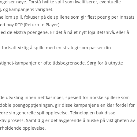
gelser nøye. Forstå hvilke spill som kvalifiserer, eventuelle
, og kampanjens varighet.
lom spill, fokuser på de spillene som gir flest poeng per innsats
d høy RTP (Return to Player).
de ekstra poengene. Er det å nå et nytt lojalitetsnivå, eller å
 fortsatt viktig å spille med en strategi som passer din
tighet-kampanjer er ofte tidsbegrensede. Sørg for å utnytte
utvikling innen nettkasinoer, spesielt for norske spillere som
å doble poengopptjeningen, gir disse kampanjene en klar fordel for
dre sin generelle spillopplevelse. Teknologien bak disse
ektiv prosess. Samtidig er det avgjørende å huske på viktigheten av
derholdende opplevelse.