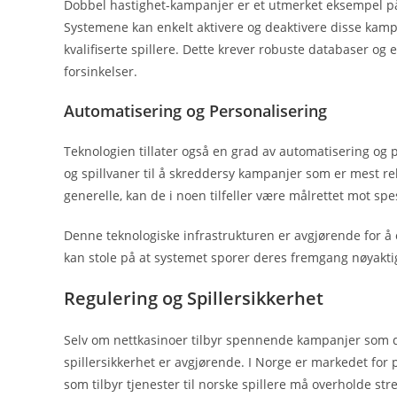
Dobbel hastighet-kampanjer er et utmerket eksempel på
Systemene kan enkelt aktivere og deaktivere disse kampan
kvalifiserte spillere. Dette krever robuste databaser o
forsinkelser.
Automatisering og Personalisering
Teknologien tillater også en grad av automatisering og 
og spillvaner til å skreddersy kampanjer som er mest r
generelle, kan de i noen tilfeller være målrettet mot spes
Denne teknologiske infrastrukturen er avgjørende for å o
kan stole på at systemet sporer deres fremgang nøyaktig
Regulering og Spillersikkerhet
Selv om nettkasinoer tilbyr spennende kampanjer som do
spillersikkerhet er avgjørende. I Norge er markedet for 
som tilbyr tjenester til norske spillere må overholde stren