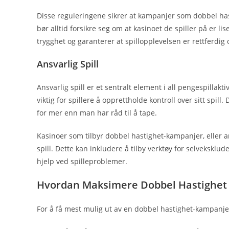
Disse reguleringene sikrer at kampanjer som dobbel hasti
bør alltid forsikre seg om at kasinoet de spiller på er l
trygghet og garanterer at spillopplevelsen er rettferdig 
Ansvarlig Spill
Ansvarlig spill er et sentralt element i all pengespillak
viktig for spillere å opprettholde kontroll over sitt spill
for mer enn man har råd til å tape.
Kasinoer som tilbyr dobbel hastighet-kampanjer, eller a
spill. Dette kan inkludere å tilby verktøy for selveksk
hjelp ved spilleproblemer.
Hvordan Maksimere Dobbel Hastighet
For å få mest mulig ut av en dobbel hastighet-kampanje, 