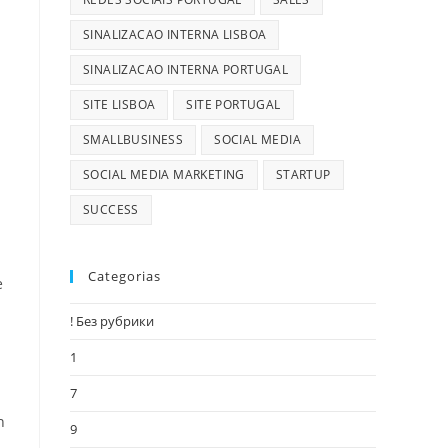
n
SINALIZACAO INTERNA LISBOA
SINALIZACAO INTERNA PORTUGAL
SITE LISBOA
SITE PORTUGAL
SMALLBUSINESS
SOCIAL MEDIA
SOCIAL MEDIA MARKETING
STARTUP
SUCCESS
Categorias
e
! Без рубрики
1
7
n
9
n