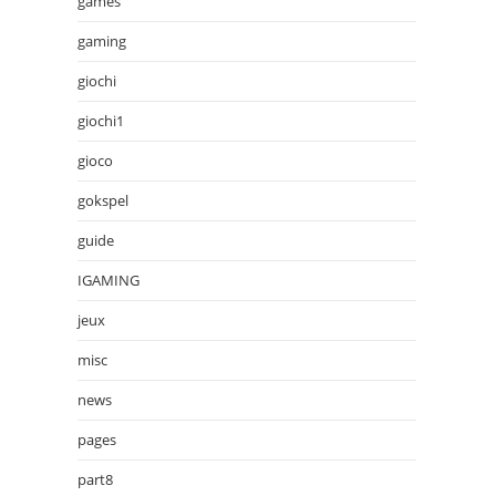
games
gaming
giochi
giochi1
gioco
gokspel
guide
IGAMING
jeux
misc
news
pages
part8