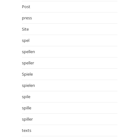
Post
press
Site
spel
spellen
speller
Spiele
spielen
spile
spille
spiller
texts