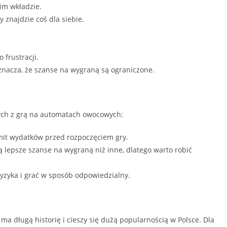
im wkładzie.
 znajdzie coś dla siebie.
 frustracji.
znacza, że szanse na wygraną są ograniczone.
nych z grą na automatach owocowych:
limit wydatków przed rozpoczęciem gry.
 lepsze szanse na wygraną niż inne, dlatego warto robić
yzyka i grać w sposób odpowiedzialny.
a długą historię i cieszy się dużą popularnością w Polsce. Dla