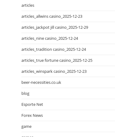
articles
articles_allwins casino_2025-12-23
articles_jackpot jill casino_2025-12-29
articles_nine casino_2025-12-24
articles_tradition casino_2025-12-24
articles_true fortune casino_2025-12-25
articles_winspark casino_2025-12-23
beer-necessities.co.uk
blog
Esporte Net
Forex News
game