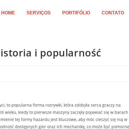
HOME
SERVIÇOS
PORTIFÓLIO
CONTATO
storia i popularność
i, to popularna forma rozrywki, która zdobyła serca graczy na
XIX wieku, kiedy to pierwsze maszyny zaczęły pojawiać się w barach 
umienie tej formy hazardu jest kluczowe, aby móc cieszyć się nią w
rodność dostępnych gier oraz ich mechanikę, co może być pomocn