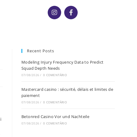
Recent Posts
Modeling Injury Frequency Data to Predict
Squad Depth Needs
07/08/2026
/
0 COMENTÁRIO
Mastercard casino : sécurité, délais et limites de
paiement
07/08/2026
/
0 COMENTÁRIO
Betonred Casino Vor und Nachteile
i
07/08/2026
/
0 COMENTÁRIO
e