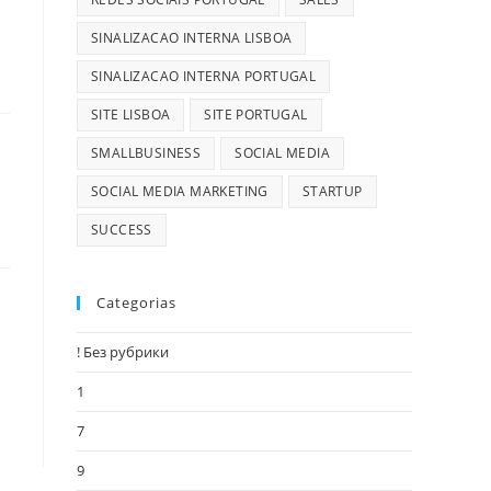
SINALIZACAO INTERNA LISBOA
SINALIZACAO INTERNA PORTUGAL
SITE LISBOA
SITE PORTUGAL
SMALLBUSINESS
SOCIAL MEDIA
SOCIAL MEDIA MARKETING
STARTUP
SUCCESS
Categorias
! Без рубрики
1
7
9