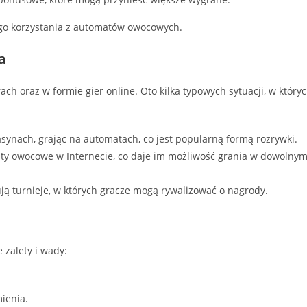
go korzystania z automatów owocowych.
a
h oraz w formie gier online. Oto kilka typowych sytuacji, w który
ynach, grając na automatach, co jest popularną formą rozrywki.
ty owocowe w Internecie, co daje im możliwość grania w dowolny
ją turnieje, w których gracze mogą rywalizować o nagrody.
 zalety i wady:
ienia.