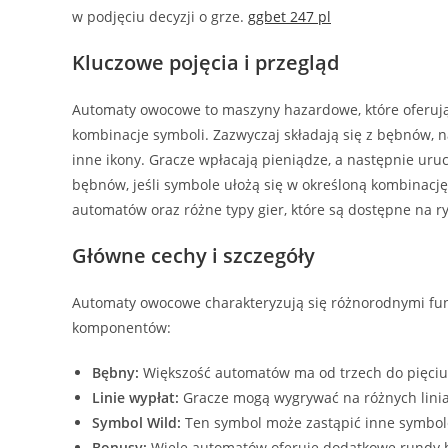
w podjęciu decyzji o grze.
ggbet 247 pl
Kluczowe pojęcia i przegląd
Automaty owocowe to maszyny hazardowe, które oferuj
kombinacje symboli. Zazwyczaj składają się z bębnów, na
inne ikony. Gracze wpłacają pieniądze, a następnie u
bębnów, jeśli symbole ułożą się w określoną kombinację
automatów oraz różne typy gier, które są dostępne na r
Główne cechy i szczegóły
Automaty owocowe charakteryzują się różnorodnymi funkc
komponentów:
Bębny:
Większość automatów ma od trzech do pięciu 
Linie wypłat:
Gracze mogą wygrywać na różnych liniac
Symbol Wild:
Ten symbol może zastąpić inne symbole
Bonusy:
Wiele automatów oferuje dodatkowe rundy b