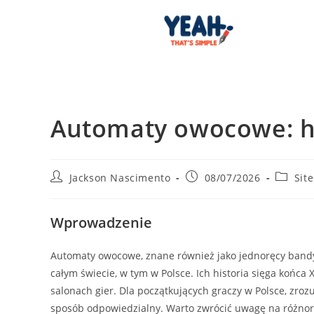
Automaty owocowe: hi
Jackson Nascimento
08/07/2026
Site
Wprowadzenie
Automaty owocowe, znane również jako jednoręcy bandyc
całym świecie, w tym w Polsce. Ich historia sięga końca 
salonach gier. Dla początkujących graczy w Polsce, zroz
sposób odpowiedzialny. Warto zwrócić uwagę na różno