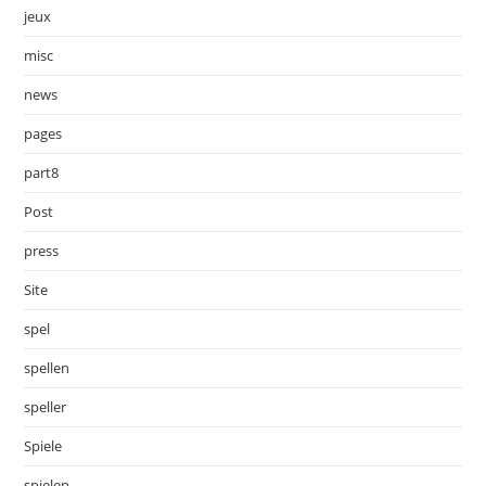
jeux
misc
news
pages
part8
Post
press
Site
spel
spellen
speller
Spiele
spielen