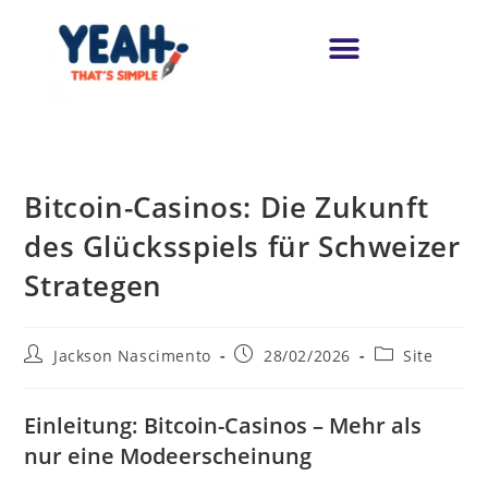
Bitcoin-Casinos: Die Zukunft
des Glücksspiels für Schweizer
Strategen
Jackson Nascimento
28/02/2026
Site
Einleitung: Bitcoin-Casinos – Mehr als
nur eine Modeerscheinung