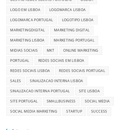
LOGO EM LISBOA
LOGOMARCA LISBOA
LOGOMARCA PORTUGAL
LOGOTIPO LISBOA
MARKETINGDIGITAL
MARKETING DIGITAL
MARKETING LISBOA
MARKETING PORTUGAL
MIDIAS SOCIAIS
MKT
ONLINE MARKETING
PORTUGAL
REDES SOCIAIS EM LISBOA
REDES SOCIAIS LISBOA
REDES SOCIAIS PORTUGAL
SALES
SINALIZACAO INTERNA LISBOA
SINALIZACAO INTERNA PORTUGAL
SITE LISBOA
SITE PORTUGAL
SMALLBUSINESS
SOCIAL MEDIA
SOCIAL MEDIA MARKETING
STARTUP
SUCCESS