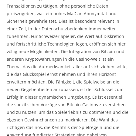
Transaktionen zu tätigen, ohne persönliche Daten
preiszugeben, was ein hohes Maß an Anonymität und
Sicherheit gewährleistet. Dies ist besonders relevant in
einer Zeit, in der Datenschutzbedenken immer weiter
zunehmen. Für Schweizer Spieler, die Wert auf Diskretion
und fortschrittliche Technologien legen, eröffnen sich hier
völlig neue Möglichkeiten. Die Integration von Bitcoin und
anderen Kryptowährungen in die Casino-Welt ist ein
Thema, das die Aufmerksamkeit aller auf sich ziehen sollte,
die das Glücksspiel ernst nehmen und ihren Horizont
erweitern möchten. Die Fähigkeit, die Spielweise an die
neuen Gegebenheiten anzupassen, ist der Schlüssel zum
Erfolg in dieser dynamischen Umgebung. Es ist essentiell,
die spezifischen Vorzüge von Bitcoin-Casinos zu verstehen
und zu nutzen, um das Spielerlebnis zu optimieren und die
eigenen Gewinnchancen zu maximieren. Die Wahl des
richtigen Casinos, die Kenntnis der Spielregeln und die
Anwendung fundierter Strategien sind dabei von