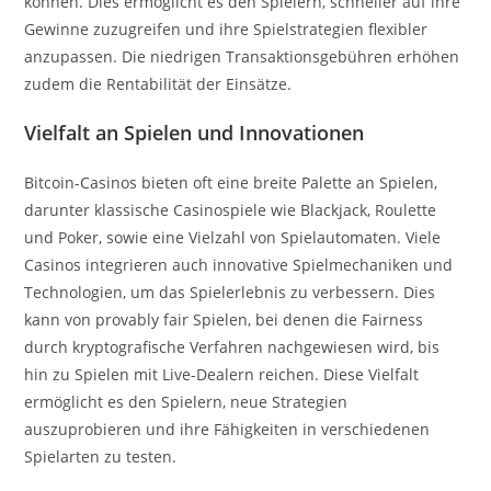
können. Dies ermöglicht es den Spielern, schneller auf ihre
Gewinne zuzugreifen und ihre Spielstrategien flexibler
anzupassen. Die niedrigen Transaktionsgebühren erhöhen
zudem die Rentabilität der Einsätze.
Vielfalt an Spielen und Innovationen
Bitcoin-Casinos bieten oft eine breite Palette an Spielen,
darunter klassische Casinospiele wie Blackjack, Roulette
und Poker, sowie eine Vielzahl von Spielautomaten. Viele
Casinos integrieren auch innovative Spielmechaniken und
Technologien, um das Spielerlebnis zu verbessern. Dies
kann von provably fair Spielen, bei denen die Fairness
durch kryptografische Verfahren nachgewiesen wird, bis
hin zu Spielen mit Live-Dealern reichen. Diese Vielfalt
ermöglicht es den Spielern, neue Strategien
auszuprobieren und ihre Fähigkeiten in verschiedenen
Spielarten zu testen.