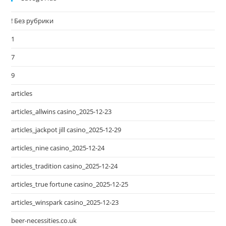
! Без рубрики
1
7
9
articles
articles_allwins casino_2025-12-23
articles_jackpot jill casino_2025-12-29
articles_nine casino_2025-12-24
articles_tradition casino_2025-12-24
articles_true fortune casino_2025-12-25
articles_winspark casino_2025-12-23
beer-necessities.co.uk