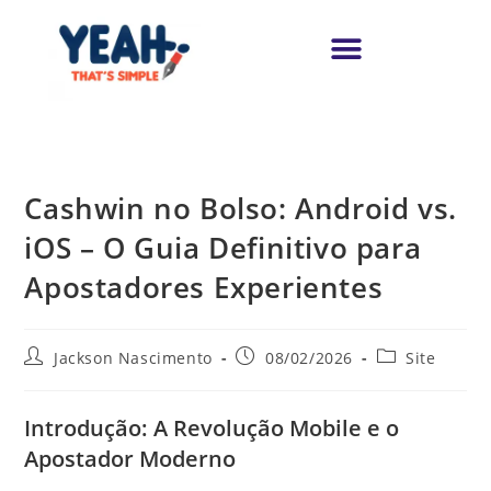
Cashwin no Bolso: Android vs.
iOS – O Guia Definitivo para
Apostadores Experientes
Jackson Nascimento
08/02/2026
Site
Introdução: A Revolução Mobile e o
Apostador Moderno