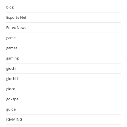
blog
Esporte Net
Forex News
game
games
gaming
giochi
giochi1
gioco
gokspel
guide
IGAMING