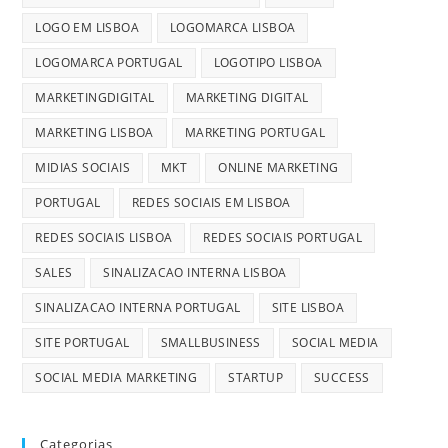
LOGO EM LISBOA
LOGOMARCA LISBOA
LOGOMARCA PORTUGAL
LOGOTIPO LISBOA
MARKETINGDIGITAL
MARKETING DIGITAL
MARKETING LISBOA
MARKETING PORTUGAL
MIDIAS SOCIAIS
MKT
ONLINE MARKETING
PORTUGAL
REDES SOCIAIS EM LISBOA
REDES SOCIAIS LISBOA
REDES SOCIAIS PORTUGAL
SALES
SINALIZACAO INTERNA LISBOA
SINALIZACAO INTERNA PORTUGAL
SITE LISBOA
SITE PORTUGAL
SMALLBUSINESS
SOCIAL MEDIA
SOCIAL MEDIA MARKETING
STARTUP
SUCCESS
Categorias