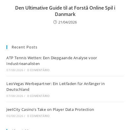
Den Ultimative Guide til at Forstå Online Spil i
Danmark
21/04/2026
Recent Posts
ATP Tennis Wetten: Een Diepgaande Analyse voor
Industrieanalisten
07/08/2026
/
0 COMENTÁRIO
LeoVegas Werbepartner: Ein Leitfaden für Anfänger in
Deutschland
07/08/2026
/
0 COMENTÁRIO
JeetCity Casino’s Take on Player Data Protection
06/08/2026
/
0 COMENTÁRIO