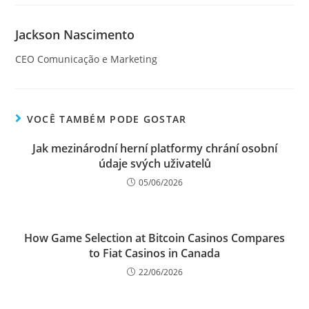
Jackson Nascimento
CEO Comunicação e Marketing
VOCÊ TAMBÉM PODE GOSTAR
Jak mezinárodní herní platformy chrání osobní
údaje svých uživatelů
05/06/2026
How Game Selection at Bitcoin Casinos Compares
to Fiat Casinos in Canada
22/06/2026