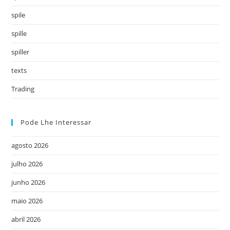
spile
spille
spiller
texts
Trading
Pode Lhe Interessar
agosto 2026
julho 2026
junho 2026
maio 2026
abril 2026