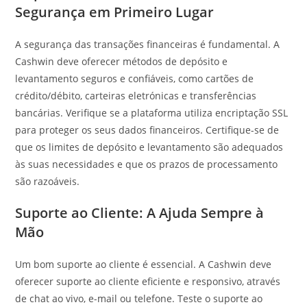
Segurança em Primeiro Lugar
A segurança das transações financeiras é fundamental. A
Cashwin deve oferecer métodos de depósito e
levantamento seguros e confiáveis, como cartões de
crédito/débito, carteiras eletrónicas e transferências
bancárias. Verifique se a plataforma utiliza encriptação SSL
para proteger os seus dados financeiros. Certifique-se de
que os limites de depósito e levantamento são adequados
às suas necessidades e que os prazos de processamento
são razoáveis.
Suporte ao Cliente: A Ajuda Sempre à
Mão
Um bom suporte ao cliente é essencial. A Cashwin deve
oferecer suporte ao cliente eficiente e responsivo, através
de chat ao vivo, e-mail ou telefone. Teste o suporte ao