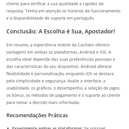
cliente para verificar a sua qualidade e rapidez de
resposta. Tenha em atenção os horários de funcionamento
e a disponibilidade de suporte em português.
Conclusão: A Escolha é Sua, Apostador!
Em resumo, a experiência mobile da Cashwin oferece
vantagens em ambas as plataformas, Android e iOS. A
escolha ideal depende das suas preferências pessoais e
das características do seu dispositivo. Android oferece
flexibilidade e personalização, enquanto iOS se destaca
pela simplicidade e segurança. Avalie a interface, a
usabilidade, os gráficos, o desempenho, a seleção de jogos,
os bónus, os métodos de pagamento e o suporte ao cliente
para tomar a decisão mais informada.
Recomendações Práticas
Experimente ambas as plataformas:
Se possível,