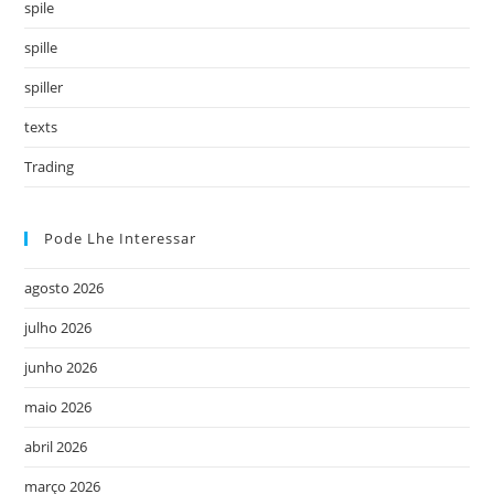
spile
spille
spiller
texts
Trading
Pode Lhe Interessar
agosto 2026
julho 2026
junho 2026
maio 2026
abril 2026
março 2026