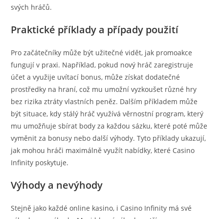
svých hráčů.
Praktické příklady a případy použití
Pro začátečníky může být užitečné vidět, jak promoakce
fungují v praxi. Například, pokud nový hráč zaregistruje
účet a využije uvítací bonus, může získat dodatečné
prostředky na hraní, což mu umožní vyzkoušet různé hry
bez rizika ztráty vlastních peněz. Dalším příkladem může
být situace, kdy stálý hráč využívá věrnostní program, který
mu umožňuje sbírat body za každou sázku, které poté může
vyměnit za bonusy nebo další výhody. Tyto příklady ukazují,
jak mohou hráči maximálně využít nabídky, které Casino
Infinity poskytuje.
Výhody a nevýhody
Stejně jako každé online kasino, i Casino Infinity má své