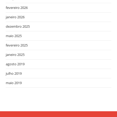
fevereiro 2026
janeiro 2026
dezembro 2025
maio 2025
fevereiro 2025
janeiro 2025
agosto 2019
julho 2019
maio 2019