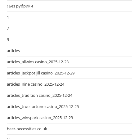
! Без рубрики
1
7
9
articles
articles_allwins casino_2025-12-23
articles_jackpot jill casino_2025-12-29
articles_nine casino_2025-12-24
articles_tradition casino_2025-12-24
articles_true fortune casino_2025-12-25
articles_winspark casino_2025-12-23
beer-necessities.co.uk