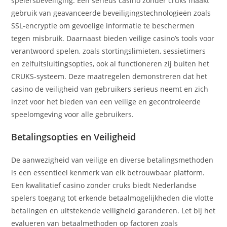
spelersbeveiliging. Een serieus casino zonder cruks maakt
gebruik van geavanceerde beveiligingstechnologieën zoals
SSL-encryptie om gevoelige informatie te beschermen
tegen misbruik. Daarnaast bieden veilige casino’s tools voor
verantwoord spelen, zoals stortingslimieten, sessietimers
en zelfuitsluitingsopties, ook al functioneren zij buiten het
CRUKS-systeem. Deze maatregelen demonstreren dat het
casino de veiligheid van gebruikers serieus neemt en zich
inzet voor het bieden van een veilige en gecontroleerde
speelomgeving voor alle gebruikers.
Betalingsopties en Veiligheid
De aanwezigheid van veilige en diverse betalingsmethoden
is een essentieel kenmerk van elk betrouwbaar platform.
Een kwalitatief casino zonder cruks biedt Nederlandse
spelers toegang tot erkende betaalmogelijkheden die vlotte
betalingen en uitstekende veiligheid garanderen. Let bij het
evalueren van betaalmethoden op factoren zoals