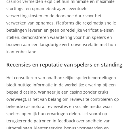
casino’s vermelden expliciet hun minimale en maximale
stortings- en opnamebedragen, eventuele
verwerkingskosten en de doorsnee duur voor het
verwerken van opnames. Platforms die regelmatig snelle
betalingen leveren en geen onredelijke verificatie-eisen
stellen, demonstreren waardering voor hun spelers en
bouwen aan een langdurige vertrouwensrelatie met hun
klantenbestand.
Recensies en reputatie van spelers en standing
Het consulteren van onafhankelijke spelerbeoordelingen
biedt nuttige informatie in de werkelijke ervaring bij een
bepaald casino. Wanneer je een casino zonder cruks
overweegt, is het van belang om reviews te controleren op
bekende casinofora, reviewsites en sociale media waar
spelers openlijk hun ervaringen delen. Let vooral op
terugkerende patronen in feedback over snelheid van
uitbetalingen, klantenservice, bonus voorwaarden en