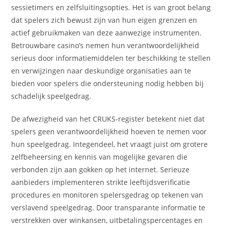
sessietimers en zelfsluitingsopties. Het is van groot belang
dat spelers zich bewust zijn van hun eigen grenzen en
actief gebruikmaken van deze aanwezige instrumenten.
Betrouwbare casino’s nemen hun verantwoordelijkheid
serieus door informatiemiddelen ter beschikking te stellen
en verwijzingen naar deskundige organisaties aan te
bieden voor spelers die ondersteuning nodig hebben bij
schadelijk speelgedrag.
De afwezigheid van het CRUKS-register betekent niet dat
spelers geen verantwoordelijkheid hoeven te nemen voor
hun speelgedrag. Integendeel, het vraagt juist om grotere
zelfbeheersing en kennis van mogelijke gevaren die
verbonden zijn aan gokken op het internet. Serieuze
aanbieders implementeren strikte leeftijdsverificatie
procedures en monitoren spelersgedrag op tekenen van
verslavend speelgedrag. Door transparante informatie te
verstrekken over winkansen, uitbetalingspercentages en