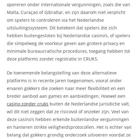
opereren onder internationale vergunningen, zoals die van
Malta, Curaçao of Gibraltar, en zijn daarom niet verplicht
om spelers te controleren via het Nederlandse
uitsluitingssysteem. Dit betekent dat spelers die zich
hebben buitengesloten bij Nederlandse casino’s, of spelers
die simpelweg de voorkeur geven aan grotere privacy en
minimale bureaucratische procedures, toegang hebben tot
deze platforms zonder registratie in CRUKS.
De toenemende belangstelling van deze alternatieve
platforms is in recente jaren toegenomen, vooral onder
ervaren gokkers die zoeken naar meer flexibiliteit en een
breder aanbod aan games en aanbiedingen. Hoewel een
casino zonder cruks
buiten de Nederlandse jurisdictie valt,
wil dit niet zeggen dat ze risicovol of onzeker zijn. Veel van
deze casino’s hebben erkende buitenlandse vergunningen
en hanteren strikte veiligheidsprotocollen. Het is echter van
belang dat gokkers grondig onderzoek uitvoeren voordat ze