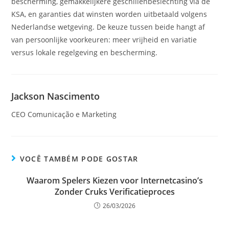
bescherming, gemakkelijkere geschillenbeslechting via de
KSA, en garanties dat winsten worden uitbetaald volgens
Nederlandse wetgeving. De keuze tussen beide hangt af
van persoonlijke voorkeuren: meer vrijheid en variatie
versus lokale regelgeving en bescherming.
Jackson Nascimento
CEO Comunicação e Marketing
VOCÊ TAMBÉM PODE GOSTAR
Waarom Spelers Kiezen voor Internetcasino’s
Zonder Cruks Verificatieproces
26/03/2026