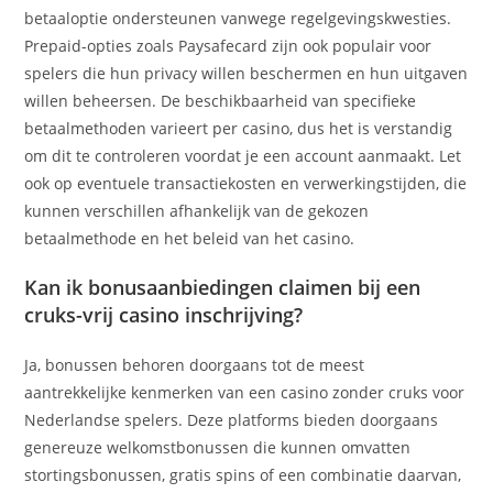
betaaloptie ondersteunen vanwege regelgevingskwesties.
Prepaid-opties zoals Paysafecard zijn ook populair voor
spelers die hun privacy willen beschermen en hun uitgaven
willen beheersen. De beschikbaarheid van specifieke
betaalmethoden varieert per casino, dus het is verstandig
om dit te controleren voordat je een account aanmaakt. Let
ook op eventuele transactiekosten en verwerkingstijden, die
kunnen verschillen afhankelijk van de gekozen
betaalmethode en het beleid van het casino.
Kan ik bonusaanbiedingen claimen bij een
cruks-vrij casino inschrijving?
Ja, bonussen behoren doorgaans tot de meest
aantrekkelijke kenmerken van een casino zonder cruks voor
Nederlandse spelers. Deze platforms bieden doorgaans
genereuze welkomstbonussen die kunnen omvatten
stortingsbonussen, gratis spins of een combinatie daarvan,