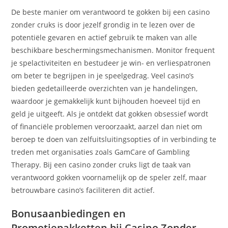
De beste manier om verantwoord te gokken bij een casino
zonder cruks is door jezelf grondig in te lezen over de
potentiële gevaren en actief gebruik te maken van alle
beschikbare beschermingsmechanismen. Monitor frequent
je spelactiviteiten en bestudeer je win- en verliespatronen
om beter te begrijpen in je speelgedrag. Veel casino’s
bieden gedetailleerde overzichten van je handelingen,
waardoor je gemakkelijk kunt bijhouden hoeveel tijd en
geld je uitgeeft. Als je ontdekt dat gokken obsessief wordt
of financiële problemen veroorzaakt, aarzel dan niet om
beroep te doen van zelfuitsluitingsopties of in verbinding te
treden met organisaties zoals GamCare of Gambling
Therapy. Bij een casino zonder cruks ligt de taak van
verantwoord gokken voornamelijk op de speler zelf, maar
betrouwbare casino’s faciliteren dit actief.
Bonusaanbiedingen en
Promotiepakketten bij Casino Zonder