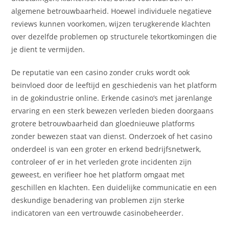
algemene betrouwbaarheid. Hoewel individuele negatieve
reviews kunnen voorkomen, wijzen terugkerende klachten
over dezelfde problemen op structurele tekortkomingen die
je dient te vermijden.
De reputatie van een casino zonder cruks wordt ook
beïnvloed door de leeftijd en geschiedenis van het platform
in de gokindustrie online. Erkende casino’s met jarenlange
ervaring en een sterk bewezen verleden bieden doorgaans
grotere betrouwbaarheid dan gloednieuwe platforms
zonder bewezen staat van dienst. Onderzoek of het casino
onderdeel is van een groter en erkend bedrijfsnetwerk,
controleer of er in het verleden grote incidenten zijn
geweest, en verifieer hoe het platform omgaat met
geschillen en klachten. Een duidelijke communicatie en een
deskundige benadering van problemen zijn sterke
indicatoren van een vertrouwde casinobeheerder.