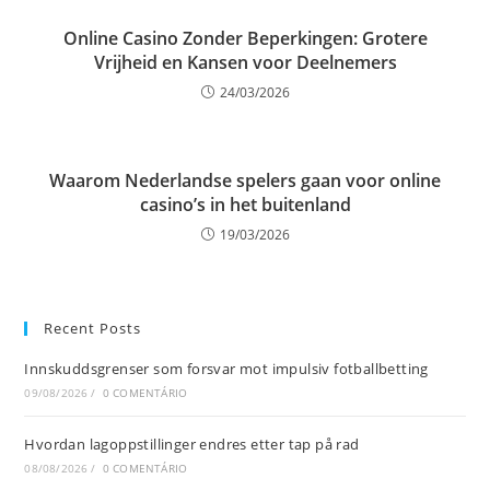
Online Casino Zonder Beperkingen: Grotere
Vrijheid en Kansen voor Deelnemers
24/03/2026
Waarom Nederlandse spelers gaan voor online
casino’s in het buitenland
19/03/2026
Recent Posts
Innskuddsgrenser som forsvar mot impulsiv fotballbetting
09/08/2026
/
0 COMENTÁRIO
Hvordan lagoppstillinger endres etter tap på rad
08/08/2026
/
0 COMENTÁRIO