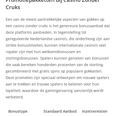
Cruks
Een van de meest aantrekkelijke aspecten van gokken op
een casino zonder cruks is het genereuze bonusaanbod dat
deze platforms aanbieden. In tegenstelling tot
gereguleerde Nederlandse casino’s, die onderhevig zijn aan
strikte bonuslimieten, kunnen internationale casino’s veel
royaler zijn met hun welkomstbonussen en
stortingsbonussen. Spelers kunnen genieten van bonussen
die vaak bereiken honderden procenten van de storting,
gecombineerd met gratis spins op populaire gokkasten.
Deze promoties zijn speciaal ontworpen om nieuwe spelers
aan te trekken en trouwe spelers te belonen voor hun
loyaliteit, waardoor de gamingervaring aanzienlijk wordt
verbeterd.
Bonustype
Standaard Aanbod
Inzetvereisten