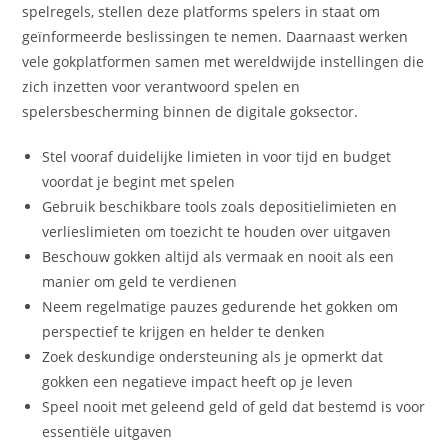
spelregels, stellen deze platforms spelers in staat om
geïnformeerde beslissingen te nemen. Daarnaast werken
vele gokplatformen samen met wereldwijde instellingen die
zich inzetten voor verantwoord spelen en
spelersbescherming binnen de digitale goksector.
Stel vooraf duidelijke limieten in voor tijd en budget
voordat je begint met spelen
Gebruik beschikbare tools zoals depositielimieten en
verlieslimieten om toezicht te houden over uitgaven
Beschouw gokken altijd als vermaak en nooit als een
manier om geld te verdienen
Neem regelmatige pauzes gedurende het gokken om
perspectief te krijgen en helder te denken
Zoek deskundige ondersteuning als je opmerkt dat
gokken een negatieve impact heeft op je leven
Speel nooit met geleend geld of geld dat bestemd is voor
essentiële uitgaven