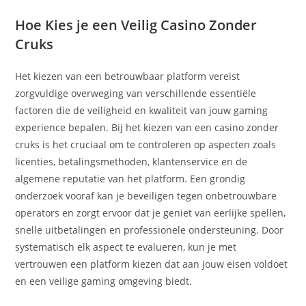
Hoe Kies je een Veilig Casino Zonder
Cruks
Het kiezen van een betrouwbaar platform vereist
zorgvuldige overweging van verschillende essentiële
factoren die de veiligheid en kwaliteit van jouw gaming
experience bepalen. Bij het kiezen van een casino zonder
cruks is het cruciaal om te controleren op aspecten zoals
licenties, betalingsmethoden, klantenservice en de
algemene reputatie van het platform. Een grondig
onderzoek vooraf kan je beveiligen tegen onbetrouwbare
operators en zorgt ervoor dat je geniet van eerlijke spellen,
snelle uitbetalingen en professionele ondersteuning. Door
systematisch elk aspect te evalueren, kun je met
vertrouwen een platform kiezen dat aan jouw eisen voldoet
en een veilige gaming omgeving biedt.