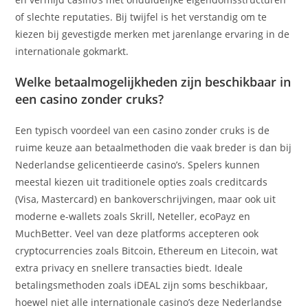
of slechte reputaties. Bij twijfel is het verstandig om te
kiezen bij gevestigde merken met jarenlange ervaring in de
internationale gokmarkt.
Welke betaalmogelijkheden zijn beschikbaar in
een casino zonder cruks?
Een typisch voordeel van een casino zonder cruks is de
ruime keuze aan betaalmethoden die vaak breder is dan bij
Nederlandse gelicentieerde casino’s. Spelers kunnen
meestal kiezen uit traditionele opties zoals creditcards
(Visa, Mastercard) en bankoverschrijvingen, maar ook uit
moderne e-wallets zoals Skrill, Neteller, ecoPayz en
MuchBetter. Veel van deze platforms accepteren ook
cryptocurrencies zoals Bitcoin, Ethereum en Litecoin, wat
extra privacy en snellere transacties biedt. Ideale
betalingsmethoden zoals iDEAL zijn soms beschikbaar,
hoewel niet alle internationale casino’s deze Nederlandse