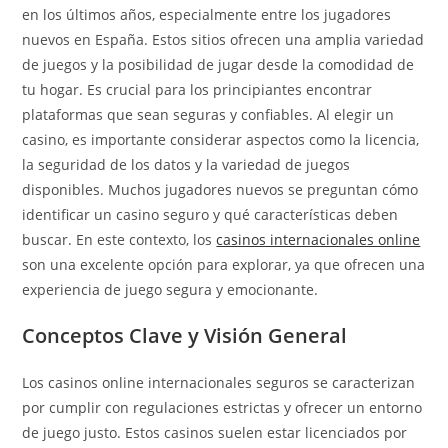
en los últimos años, especialmente entre los jugadores
nuevos en España. Estos sitios ofrecen una amplia variedad
de juegos y la posibilidad de jugar desde la comodidad de
tu hogar. Es crucial para los principiantes encontrar
plataformas que sean seguras y confiables. Al elegir un
casino, es importante considerar aspectos como la licencia,
la seguridad de los datos y la variedad de juegos
disponibles. Muchos jugadores nuevos se preguntan cómo
identificar un casino seguro y qué características deben
buscar. En este contexto, los
casinos internacionales online
son una excelente opción para explorar, ya que ofrecen una
experiencia de juego segura y emocionante.
Conceptos Clave y Visión General
Los casinos online internacionales seguros se caracterizan
por cumplir con regulaciones estrictas y ofrecer un entorno
de juego justo. Estos casinos suelen estar licenciados por