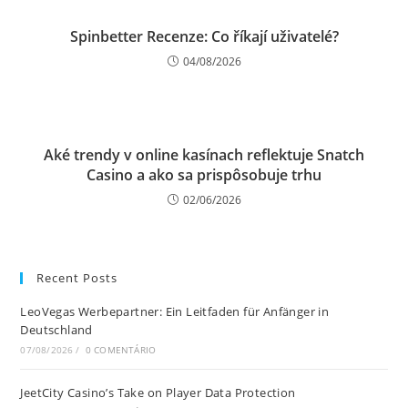
Spinbetter Recenze: Co říkají uživatelé?
04/08/2026
Aké trendy v online kasínach reflektuje Snatch
Casino a ako sa prispôsobuje trhu
02/06/2026
Recent Posts
LeoVegas Werbepartner: Ein Leitfaden für Anfänger in
Deutschland
07/08/2026
/
0 COMENTÁRIO
JeetCity Casino’s Take on Player Data Protection