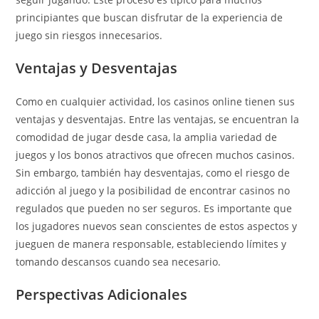
principiantes que buscan disfrutar de la experiencia de
juego sin riesgos innecesarios.
Ventajas y Desventajas
Como en cualquier actividad, los casinos online tienen sus
ventajas y desventajas. Entre las ventajas, se encuentran la
comodidad de jugar desde casa, la amplia variedad de
juegos y los bonos atractivos que ofrecen muchos casinos.
Sin embargo, también hay desventajas, como el riesgo de
adicción al juego y la posibilidad de encontrar casinos no
regulados que pueden no ser seguros. Es importante que
los jugadores nuevos sean conscientes de estos aspectos y
jueguen de manera responsable, estableciendo límites y
tomando descansos cuando sea necesario.
Perspectivas Adicionales