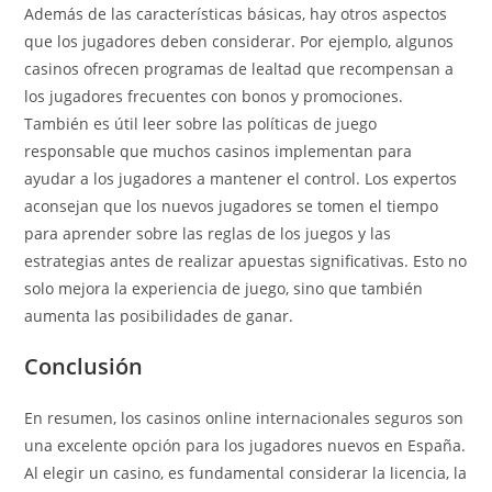
Además de las características básicas, hay otros aspectos
que los jugadores deben considerar. Por ejemplo, algunos
casinos ofrecen programas de lealtad que recompensan a
los jugadores frecuentes con bonos y promociones.
También es útil leer sobre las políticas de juego
responsable que muchos casinos implementan para
ayudar a los jugadores a mantener el control. Los expertos
aconsejan que los nuevos jugadores se tomen el tiempo
para aprender sobre las reglas de los juegos y las
estrategias antes de realizar apuestas significativas. Esto no
solo mejora la experiencia de juego, sino que también
aumenta las posibilidades de ganar.
Conclusión
En resumen, los casinos online internacionales seguros son
una excelente opción para los jugadores nuevos en España.
Al elegir un casino, es fundamental considerar la licencia, la