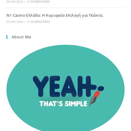
06/08/2026
/
0 COMENTÁRIO
N1 Casino Ελλάδα: Η Κορυφαία Επιλογή για Παίκτες
06/08/2026
/
0 COMENTÁRIO
About Me