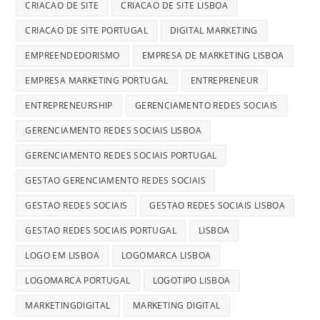
CRIACAO DE SITE
CRIACAO DE SITE LISBOA
CRIACAO DE SITE PORTUGAL
DIGITAL MARKETING
EMPREENDEDORISMO
EMPRESA DE MARKETING LISBOA
EMPRESA MARKETING PORTUGAL
ENTREPRENEUR
ENTREPRENEURSHIP
GERENCIAMENTO REDES SOCIAIS
GERENCIAMENTO REDES SOCIAIS LISBOA
GERENCIAMENTO REDES SOCIAIS PORTUGAL
GESTAO GERENCIAMENTO REDES SOCIAIS
GESTAO REDES SOCIAIS
GESTAO REDES SOCIAIS LISBOA
GESTAO REDES SOCIAIS PORTUGAL
LISBOA
LOGO EM LISBOA
LOGOMARCA LISBOA
LOGOMARCA PORTUGAL
LOGOTIPO LISBOA
MARKETINGDIGITAL
MARKETING DIGITAL