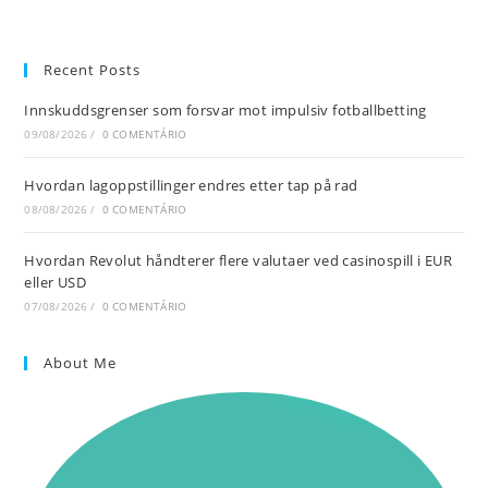
Recent Posts
Innskuddsgrenser som forsvar mot impulsiv fotballbetting
09/08/2026
/
0 COMENTÁRIO
Hvordan lagoppstillinger endres etter tap på rad
08/08/2026
/
0 COMENTÁRIO
Hvordan Revolut håndterer flere valutaer ved casinospill i EUR
eller USD
07/08/2026
/
0 COMENTÁRIO
About Me