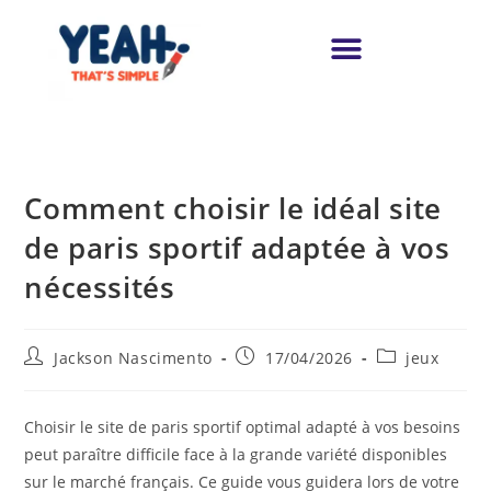
Comment choisir le idéal site
de paris sportif adaptée à vos
nécessités
Jackson Nascimento
17/04/2026
jeux
Choisir le site de paris sportif optimal adapté à vos besoins
peut paraître difficile face à la grande variété disponibles
sur le marché français. Ce guide vous guidera lors de votre