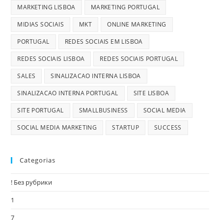
MARKETING LISBOA
MARKETING PORTUGAL
MIDIAS SOCIAIS
MKT
ONLINE MARKETING
PORTUGAL
REDES SOCIAIS EM LISBOA
REDES SOCIAIS LISBOA
REDES SOCIAIS PORTUGAL
SALES
SINALIZACAO INTERNA LISBOA
SINALIZACAO INTERNA PORTUGAL
SITE LISBOA
SITE PORTUGAL
SMALLBUSINESS
SOCIAL MEDIA
SOCIAL MEDIA MARKETING
STARTUP
SUCCESS
Categorias
! Без рубрики
1
7