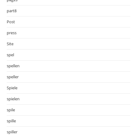
part8
Post
press
Site
spel
spellen
speller
Spiele
spielen
spile
spille
spiller