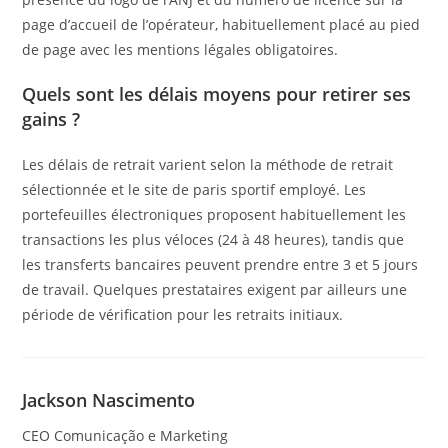
page d’accueil de l’opérateur, habituellement placé au pied
de page avec les mentions légales obligatoires.
Quels sont les délais moyens pour retirer ses
gains ?
Les délais de retrait varient selon la méthode de retrait
sélectionnée et le site de paris sportif employé. Les
portefeuilles électroniques proposent habituellement les
transactions les plus véloces (24 à 48 heures), tandis que
les transferts bancaires peuvent prendre entre 3 et 5 jours
de travail. Quelques prestataires exigent par ailleurs une
période de vérification pour les retraits initiaux.
Jackson Nascimento
CEO Comunicação e Marketing