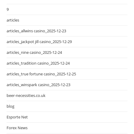
9
articles
articles_allwins casino_2025-12-23
articles_jackpot jill casino_2025-12-29
articles_nine casino_2025-12-24
articles_tradition casino_2025-12-24
articles_true fortune casino_2025-12-25
articles_winspark casino_2025-12-23
beer-necessities.co.uk
blog
Esporte Net
Forex News