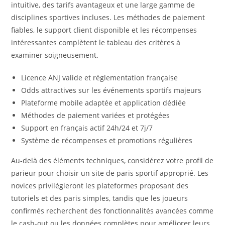
intuitive, des tarifs avantageux et une large gamme de
disciplines sportives incluses. Les méthodes de paiement
fiables, le support client disponible et les récompenses
intéressantes complètent le tableau des critères à
examiner soigneusement.
Licence ANJ valide et réglementation française
Odds attractives sur les événements sportifs majeurs
Plateforme mobile adaptée et application dédiée
Méthodes de paiement variées et protégées
Support en français actif 24h/24 et 7j/7
Système de récompenses et promotions régulières
Au-delà des éléments techniques, considérez votre profil de
parieur pour choisir un site de paris sportif approprié. Les
novices privilégieront les plateformes proposant des
tutoriels et des paris simples, tandis que les joueurs
confirmés recherchent des fonctionnalités avancées comme
le cash-out ou les données complètes pour améliorer leurs