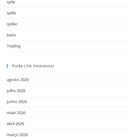
spile
spille
spiller
texts
Trading
Pode Lhe Interessar
agosto 2026
julho 2026
junho 2026
maio 2026
abril 2026
março 2026