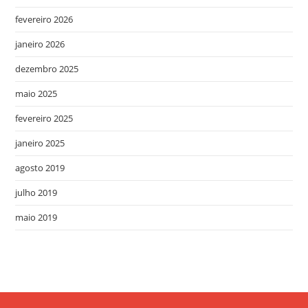
fevereiro 2026
janeiro 2026
dezembro 2025
maio 2025
fevereiro 2025
janeiro 2025
agosto 2019
julho 2019
maio 2019