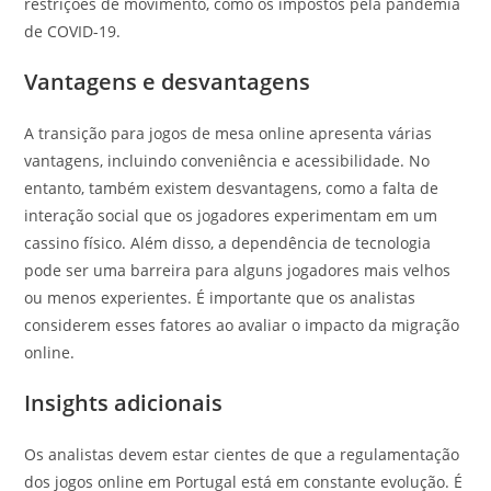
restrições de movimento, como os impostos pela pandemia
de COVID-19.
Vantagens e desvantagens
A transição para jogos de mesa online apresenta várias
vantagens, incluindo conveniência e acessibilidade. No
entanto, também existem desvantagens, como a falta de
interação social que os jogadores experimentam em um
cassino físico. Além disso, a dependência de tecnologia
pode ser uma barreira para alguns jogadores mais velhos
ou menos experientes. É importante que os analistas
considerem esses fatores ao avaliar o impacto da migração
online.
Insights adicionais
Os analistas devem estar cientes de que a regulamentação
dos jogos online em Portugal está em constante evolução. É