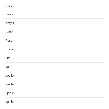
misc
news
pages
part8
Post
press
Site
spel
spellen
speller
Spiele
spielen