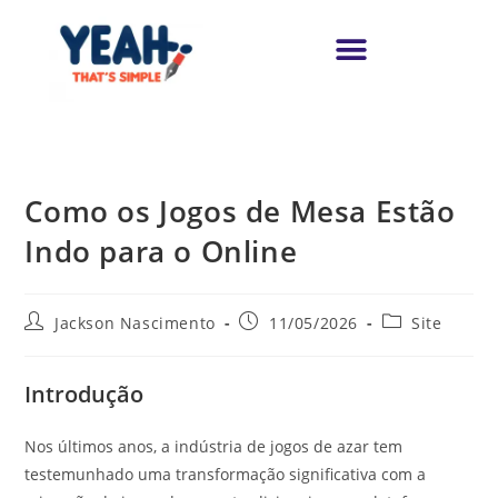
Como os Jogos de Mesa Estão
Indo para o Online
Jackson Nascimento
11/05/2026
Site
Introdução
Nos últimos anos, a indústria de jogos de azar tem
testemunhado uma transformação significativa com a