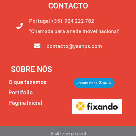
CONTACTO
Portugal +351 924 222 782
"Chamada para a rede móvel nacional"
contacto@yeahps.com
SOBRE NÓS
O que fazemos
Portifólio
Página Inicial
© All rights reserved