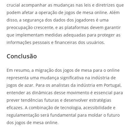
crucial acompanhar as mudanças nas leis e diretrizes que
podem afetar a operação de jogos de mesa online. Além
disso, a segurança dos dados dos jogadores é uma
preocupação crescente, e as plataformas devem garantir
que implementam medidas adequadas para proteger as
informações pessoais e financeiras dos usuários.
Conclusão
Em resumo, a migração dos jogos de mesa para o online
representa uma mudança significativa na indústria de
jogos de azar. Para os analistas da indústria em Portugal,
entender as dinâmicas desse movimento é essencial para
prever tendências futuras e desenvolver estratégias
eficazes. A combinação de tecnologia, acessibilidade e
regulamentação será fundamental para moldar o futuro
dos jogos de mesa online.