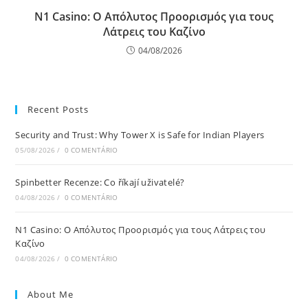
N1 Casino: Ο Απόλυτος Προορισμός για τους
Λάτρεις του Καζίνο
04/08/2026
Recent Posts
Security and Trust: Why Tower X is Safe for Indian Players
05/08/2026
/
0 COMENTÁRIO
Spinbetter Recenze: Co říkají uživatelé?
04/08/2026
/
0 COMENTÁRIO
N1 Casino: Ο Απόλυτος Προορισμός για τους Λάτρεις του
Καζίνο
04/08/2026
/
0 COMENTÁRIO
About Me