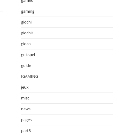
games
gaming
giochi
giochi1
gioco
gokspel
guide
IGAMING
jeux
misc
news
pages
part8