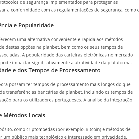
 protocolos de segurança implementados para proteger as
alisar a conformidade com as regulamentações de segurança, como 
ência e Popularidade
, oferecem uma alternativa conveniente e rápida aos métodos
ade destas opções na planbet, bem como os seus tempos de
ssociadas. A popularidade das carteiras eletrónicas no mercado
 pode impactar significativamente a atratividade da plataforma.
ilidade e dos Tempos de Processamento
mbora possam ter tempos de processamento mais longos do que
 de transferências bancárias da planbet, incluindo os tempos de
ização para os utilizadores portugueses. A análise da integração
e Métodos Locais
pósito, como criptomoedas (por exemplo, Bitcoin) e métodos de
r um público mais tecnológico e interessado em privacidade,