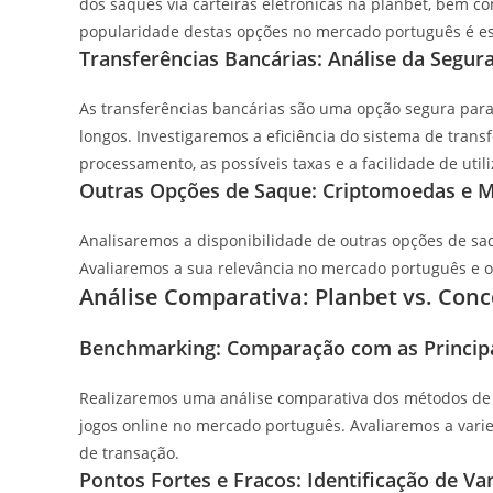
dos saques via carteiras eletrónicas na planbet, bem co
popularidade destas opções no mercado português é es
Transferências Bancárias: Análise da Segu
As transferências bancárias são uma opção segura pa
longos. Investigaremos a eficiência do sistema de tran
processamento, as possíveis taxas e a facilidade de util
Outras Opções de Saque: Criptomoedas e M
Analisaremos a disponibilidade de outras opções de s
Avaliaremos a sua relevância no mercado português e o 
Análise Comparativa: Planbet vs. Conc
Benchmarking: Comparação com as Princip
Realizaremos uma análise comparativa dos métodos de 
jogos online no mercado português. Avaliaremos a varie
de transação.
Pontos Fortes e Fracos: Identificação de V