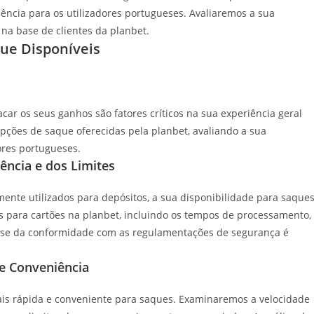
ncia para os utilizadores portugueses. Avaliaremos a sua
na base de clientes da planbet.
ue Disponíveis
car os seus ganhos são fatores críticos na sua experiência geral
pções de saque oferecidas pela planbet, avaliando a sua
ores portugueses.
iência e dos Limites
ente utilizados para depósitos, a sua disponibilidade para saque
s para cartões na planbet, incluindo os tempos de processamento,
álise da conformidade com as regulamentações de segurança é
 e Conveniência
ais rápida e conveniente para saques. Examinaremos a velocidade