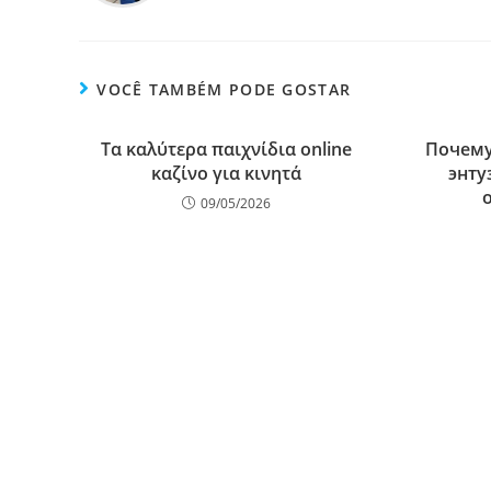
VOCÊ TAMBÉM PODE GOSTAR
Τα καλύτερα παιχνίδια online
Почем
καζίνο για κινητά
энту
09/05/2026