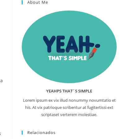
About Me
e
ta
YEAHPS THAT´S SIMPLE
Lorem ipsum ex vix illud nonummy novumtatio et
his. At vix patrioque scribentur at fugitertissi ext
scriptaset verterem molestiae.
Relacionados
s