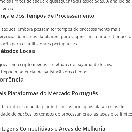
mo os limites de saque e quaisquer taxas associadas. A análise da
sencial.
rança e dos Tempos de Processamento
ra saques, embora possam ter tempos de processamento mais
sferências bancárias da planbet para saques, incluindo os tempos d
ização para os utilizadores portugueses.
étodos Locais
aque, como criptomoedas e métodos de pagamento locais.
impacto potencial na satisfação dos clientes.
orrência
ais Plataformas do Mercado Português
depósito e saque da planbet com as principais plataformas de
dade de opções, os tempos de processamento, as taxas e os limite
antagens Competitivas e Áreas de Melhoria