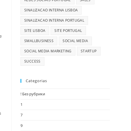
SINALIZACAO INTERNA LISBOA
SINALIZACAO INTERNA PORTUGAL
SITE LISBOA
SITE PORTUGAL
e
SMALLBUSINESS
SOCIAL MEDIA
SOCIAL MEDIA MARKETING
STARTUP
SUCCESS
Categorias
! Без рубрики
1
s
7
9