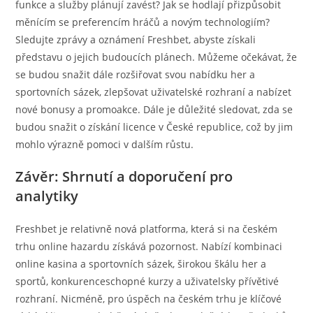
funkce a služby plánují zavést? Jak se hodlají přizpůsobit
měnícím se preferencím hráčů a novým technologiím?
Sledujte zprávy a oznámení Freshbet, abyste získali
představu o jejich budoucích plánech. Můžeme očekávat, že
se budou snažit dále rozšiřovat svou nabídku her a
sportovních sázek, zlepšovat uživatelské rozhraní a nabízet
nové bonusy a promoakce. Dále je důležité sledovat, zda se
budou snažit o získání licence v České republice, což by jim
mohlo výrazně pomoci v dalším růstu.
Závěr: Shrnutí a doporučení pro
analytiky
Freshbet je relativně nová platforma, která si na českém
trhu online hazardu získává pozornost. Nabízí kombinaci
online kasina a sportovních sázek, širokou škálu her a
sportů, konkurenceschopné kurzy a uživatelsky přívětivé
rozhraní. Nicméně, pro úspěch na českém trhu je klíčové