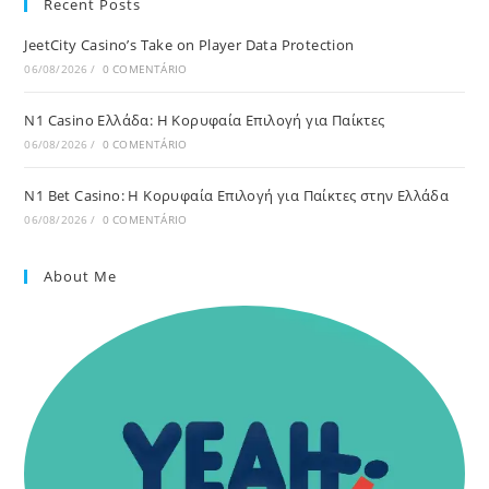
Recent Posts
JeetCity Casino’s Take on Player Data Protection
06/08/2026
/
0 COMENTÁRIO
N1 Casino Ελλάδα: Η Κορυφαία Επιλογή για Παίκτες
06/08/2026
/
0 COMENTÁRIO
N1 Bet Casino: Η Κορυφαία Επιλογή για Παίκτες στην Ελλάδα
06/08/2026
/
0 COMENTÁRIO
About Me