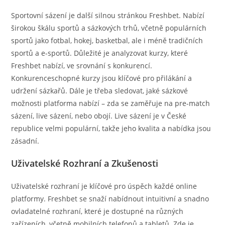
Sportovní sázení je další silnou stránkou Freshbet. Nabízí
širokou škálu sportů a sázkových trhů, včetně populárních
sportů jako fotbal, hokej, basketbal, ale i méně tradičních
sportů a e-sportů. Důležité je analyzovat kurzy, které
Freshbet nabízí, ve srovnání s konkurencí.
Konkurenceschopné kurzy jsou klíčové pro přilákání a
udržení sázkařů. Dále je třeba sledovat, jaké sázkové
možnosti platforma nabízí – zda se zaměřuje na pre-match
sázení, live sázení, nebo obojí. Live sázení je v České
republice velmi populární, takže jeho kvalita a nabídka jsou
zásadní.
Uživatelské Rozhraní a Zkušenosti
Uživatelské rozhraní je klíčové pro úspěch každé online
platformy. Freshbet se snaží nabídnout intuitivní a snadno
ovladatelné rozhraní, které je dostupné na různých
zařízeních, včetně mobilních telefonů a tabletů. Zde je