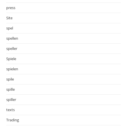
press
Site
spel
spellen
speller
Spiele
spielen
spile
spille
spiller
texts
Trading