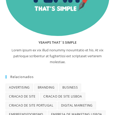
YEAHPS THAT´S SIMPLE
Lorem ipsum ex vix illud nonummy novumtatio et his. At vix
patrioque scribentur at fugitertissi ext scriptaset verterem
molestiae.
Relacionados
ADVERTISING
BRANDING
BUSINESS
CRIACAO DE SITE
CRIACAO DE SITE LISBOA
CRIACAO DE SITE PORTUGAL
DIGITAL MARKETING
EMPREENDEDORISMO
EMPRESA DE MARKETING LISBOA