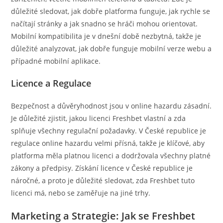
důležité sledovat, jak dobře platforma funguje, jak rychle se
načítají stránky a jak snadno se hráči mohou orientovat.
Mobilní kompatibilita je v dnešní době nezbytná, takže je
důležité analyzovat, jak dobře funguje mobilní verze webu a
případné mobilní aplikace.
Licence a Regulace
Bezpečnost a důvěryhodnost jsou v online hazardu zásadní.
Je důležité zjistit, jakou licenci Freshbet vlastní a zda
splňuje všechny regulační požadavky. V České republice je
regulace online hazardu velmi přísná, takže je klíčové, aby
platforma měla platnou licenci a dodržovala všechny platné
zákony a předpisy. Získání licence v České republice je
náročné, a proto je důležité sledovat, zda Freshbet tuto
licenci má, nebo se zaměřuje na jiné trhy.
Marketing a Strategie: Jak se Freshbet