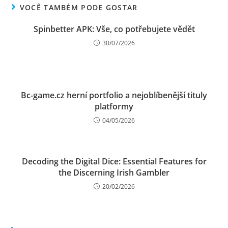
VOCÊ TAMBÉM PODE GOSTAR
Spinbetter APK: Vše, co potřebujete vědět
30/07/2026
Bc-game.cz herní portfolio a nejoblíbenější tituly
platformy
04/05/2026
Decoding the Digital Dice: Essential Features for
the Discerning Irish Gambler
20/02/2026