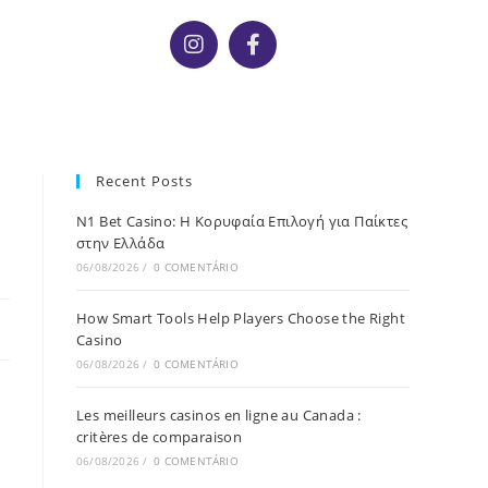
Recent Posts
N1 Bet Casino: Η Κορυφαία Επιλογή για Παίκτες
στην Ελλάδα
06/08/2026
/
0 COMENTÁRIO
How Smart Tools Help Players Choose the Right
Casino
06/08/2026
/
0 COMENTÁRIO
Les meilleurs casinos en ligne au Canada :
critères de comparaison
06/08/2026
/
0 COMENTÁRIO