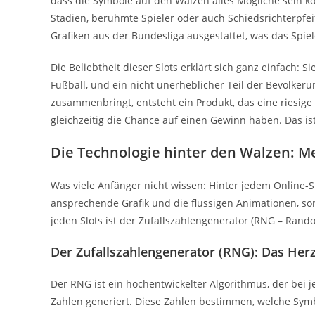
dass die Symbole auf den Walzen alles Mögliche sein kön
Stadien, berühmte Spieler oder auch Schiedsrichterpfe
Grafiken aus der Bundesliga ausgestattet, was das Spie
Die Beliebtheit dieser Slots erklärt sich ganz einfach: 
Fußball, und ein nicht unerheblicher Teil der Bevölker
zusammenbringt, entsteht ein Produkt, das eine riesig
gleichzeitig die Chance auf einen Gewinn haben. Das is
Die Technologie hinter den Walzen: Me
Was viele Anfänger nicht wissen: Hinter jedem Online-Sl
ansprechende Grafik und die flüssigen Animationen, son
jeden Slots ist der Zufallszahlengenerator (RNG – Ran
Der Zufallszahlengenerator (RNG): Das Herz
Der RNG ist ein hochentwickelter Algorithmus, der bei 
Zahlen generiert. Diese Zahlen bestimmen, welche Symb