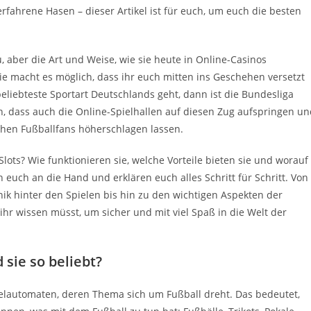
rfahrene Hasen – dieser Artikel ist für euch, um euch die besten
, aber die Art und Weise, wie sie heute in Online-Casinos
e macht es möglich, dass ihr euch mitten ins Geschehen versetzt
beliebteste Sportart Deutschlands geht, dann ist die Bundesliga
ch, dass auch die Online-Spielhallen auf diesen Zug aufspringen u
schen Fußballfans höherschlagen lassen.
lots? Wie funktionieren sie, welche Vorteile bieten sie und worauf
n euch an die Hand und erklären euch alles Schritt für Schritt. Von
ik hinter den Spielen bis hin zu den wichtigen Aspekten der
 ihr wissen müsst, um sicher und mit viel Spaß in die Welt der
sie so beliebt?
elautomaten, deren Thema sich um Fußball dreht. Das bedeutet,