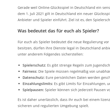
Gerade weil Online-Glücksspiel in Deutschland ein sens
dem 1. Juli 2021 gilt in Deutschland ein neuer Glückssp
Anbieter und Spieler einführt. Ziel ist es, den Spiele
Was bedeutet das für euch als Spieler?
Für euch als Spieler bedeutet die neue Regulierung vor
besitzen, dürfen ihre Dienste legal in Deutschland anbi
unter anderem Folgendes sicherstellen:
Spielerschutz:
Es gibt strenge Regeln zum Jugendsch
Fairness:
Die Spiele müssen regelmäßig von unabhäng
Datenschutz:
Eure persönlichen Daten werden gesch
Einzahlungslimits:
Es gibt Limits für Einzahlungen, 
Spielpausen:
Spieler können sich jederzeit Pausen v
Es ist daher unerlässlich, dass ihr euch bei einem lizenz
sicheren und regulierten Umgebung spielt.