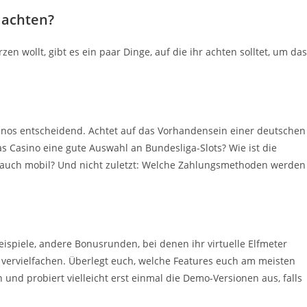
s achten?
en wollt, gibt es ein paar Dinge, auf die ihr achten solltet, um das
asinos entscheidend. Achtet auf das Vorhandensein einer deutschen
as Casino eine gute Auswahl an Bundesliga-Slots? Wie ist die
s auch mobil? Und nicht zuletzt: Welche Zahlungsmethoden werden
reispiele, andere Bonusrunden, bei denen ihr virtuelle Elfmeter
 vervielfachen. Überlegt euch, welche Features euch am meisten
nd probiert vielleicht erst einmal die Demo-Versionen aus, falls