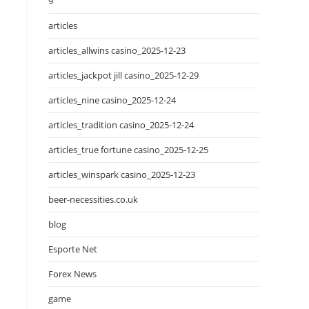
9
articles
articles_allwins casino_2025-12-23
articles_jackpot jill casino_2025-12-29
articles_nine casino_2025-12-24
articles_tradition casino_2025-12-24
articles_true fortune casino_2025-12-25
articles_winspark casino_2025-12-23
beer-necessities.co.uk
blog
Esporte Net
Forex News
game