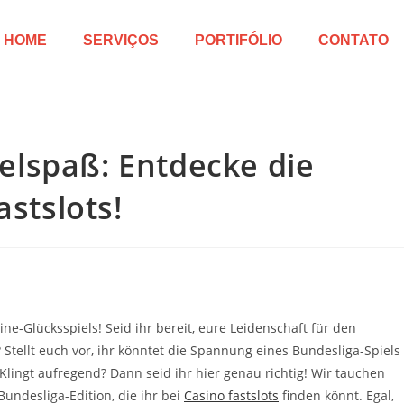
HOME
SERVIÇOS
PORTIFÓLIO
CONTATO
pielspaß: Entdecke die
astslots!
ne-Glücksspiels! Seid ihr bereit, eure Leidenschaft für den
tellt euch vor, ihr könntet die Spannung eines Bundesliga-Spiels
lingt aufregend? Dann seid ihr hier genau richtig! Wir tauchen
 Bundesliga-Edition, die ihr bei
Casino fastslots
finden könnt. Egal,