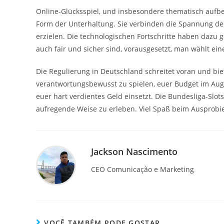
Online-Glücksspiel, und insbesondere thematisch aufbere
Form der Unterhaltung. Sie verbinden die Spannung des
erzielen. Die technologischen Fortschritte haben dazu g
auch fair und sicher sind, vorausgesetzt, man wählt ein
Die Regulierung in Deutschland schreitet voran und bi
verantwortungsbewusst zu spielen, euer Budget im Auge
euer hart verdientes Geld einsetzt. Die Bundesliga-Slots
aufregende Weise zu erleben. Viel Spaß beim Ausprobie
Jackson Nascimento
CEO Comunicação e Marketing
VOCÊ TAMBÉM PODE GOSTAR