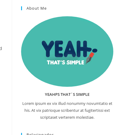
About Me
nd
YEAHPS THAT´S SIMPLE
Lorem ipsum ex vix illud nonummy novumtatio et
his. At vix patrioque scribentur at fugitertissi ext
scriptaset verterem molestiae.
Relacionados