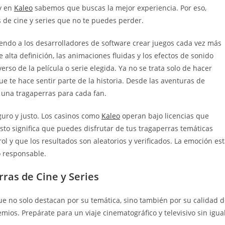
 y en
Kaleo
sabemos que buscas la mejor experiencia. Por eso,
 de cine y series que no te puedes perder.
endo a los desarrolladores de software crear juegos cada vez más
 alta definición, las animaciones fluidas y los efectos de sonido
rso de la película o serie elegida. Ya no se trata solo de hacer
que te hace sentir parte de la historia. Desde las aventuras de
y una tragaperras para cada fan.
guro y justo. Los casinos como
Kaleo
operan bajo licencias que
Esto significa que puedes disfrutar de tus tragaperras temáticas
ol y que los resultados son aleatorios y verificados. La emoción es
 responsable.
rras de Cine y Series
 no solo destacan por su temática, sino también por su calidad d
mios. Prepárate para un viaje cinematográfico y televisivo sin igual