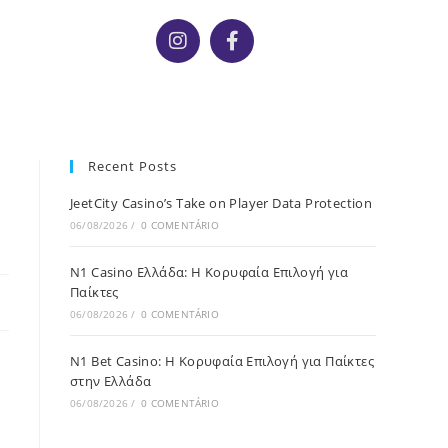
Recent Posts
JeetCity Casino’s Take on Player Data Protection
06/08/2026
/
0 COMENTÁRIO
N1 Casino Ελλάδα: Η Κορυφαία Επιλογή για
Παίκτες
06/08/2026
/
0 COMENTÁRIO
N1 Bet Casino: Η Κορυφαία Επιλογή για Παίκτες
στην Ελλάδα
06/08/2026
/
0 COMENTÁRIO