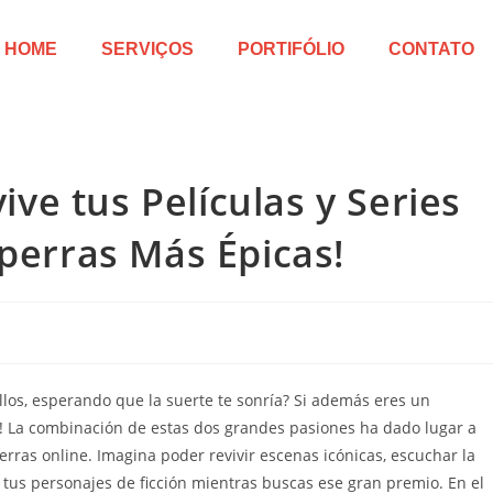
HOME
SERVIÇOS
PORTIFÓLIO
CONTATO
vive tus Películas y Series
aperras Más Épicas!
llos, esperando que la suerte te sonría? Si además eres un
a! La combinación de estas dos grandes pasiones ha dado lugar a
rras online. Imagina poder revivir escenas icónicas, escuchar la
 tus personajes de ficción mientras buscas ese gran premio. En el