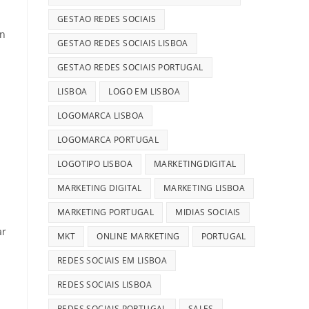
GESTAO REDES SOCIAIS
en
GESTAO REDES SOCIAIS LISBOA
GESTAO REDES SOCIAIS PORTUGAL
LISBOA
LOGO EM LISBOA
LOGOMARCA LISBOA
LOGOMARCA PORTUGAL
LOGOTIPO LISBOA
MARKETINGDIGITAL
MARKETING DIGITAL
MARKETING LISBOA
MARKETING PORTUGAL
MIDIAS SOCIAIS
ar
MKT
ONLINE MARKETING
PORTUGAL
REDES SOCIAIS EM LISBOA
REDES SOCIAIS LISBOA
REDES SOCIAIS PORTUGAL
SALES