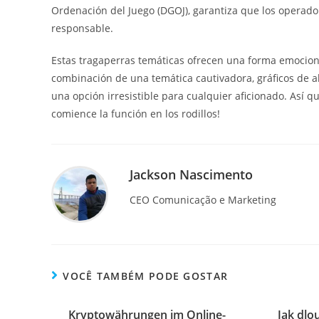
Ordenación del Juego (DGOJ), garantiza que los operado
responsable.
Estas tragaperras temáticas ofrecen una forma emocionan
combinación de una temática cautivadora, gráficos de al
una opción irresistible para cualquier aficionado. Así qu
comience la función en los rodillos!
Jackson Nascimento
CEO Comunicação e Marketing
VOCÊ TAMBÉM PODE GOSTAR
Kryptowährungen im Online-
Jak dlo