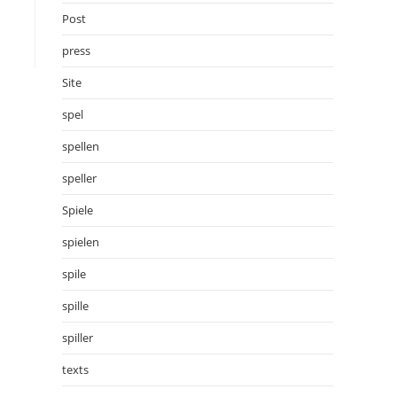
Post
press
Site
spel
spellen
speller
Spiele
spielen
spile
spille
spiller
texts