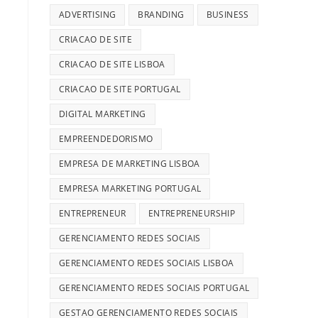
ADVERTISING
BRANDING
BUSINESS
CRIACAO DE SITE
CRIACAO DE SITE LISBOA
CRIACAO DE SITE PORTUGAL
DIGITAL MARKETING
EMPREENDEDORISMO
EMPRESA DE MARKETING LISBOA
EMPRESA MARKETING PORTUGAL
ENTREPRENEUR
ENTREPRENEURSHIP
GERENCIAMENTO REDES SOCIAIS
GERENCIAMENTO REDES SOCIAIS LISBOA
GERENCIAMENTO REDES SOCIAIS PORTUGAL
GESTAO GERENCIAMENTO REDES SOCIAIS