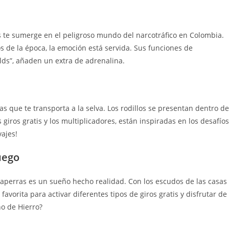
as te sumerge en el peligroso mundo del narcotráfico en Colombia.
s de la época, la emoción está servida. Sus funciones de
ilds”, añaden un extra de adrenalina.
as que te transporta a la selva. Los rodillos se presentan dentro de
 giros gratis y los multiplicadores, están inspiradas en los desafíos
vajes!
uego
agaperras es un sueño hecho realidad. Con los escudos de las casas
avorita para activar diferentes tipos de giros gratis y disfrutar de
no de Hierro?