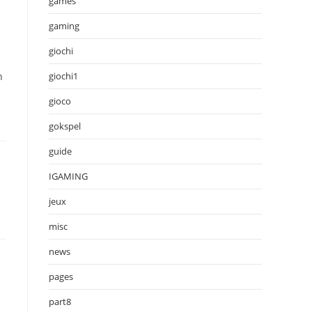
games
gaming
giochi
giochi1
n
gioco
gokspel
guide
IGAMING
jeux
misc
news
pages
part8