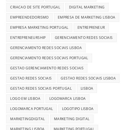
CRIACAO DE SITE PORTUGAL
DIGITAL MARKETING
EMPREENDEDORISMO
EMPRESA DE MARKETING LISBOA
EMPRESA MARKETING PORTUGAL
ENTREPRENEUR
ENTREPRENEURSHIP
GERENCIAMENTO REDES SOCIAIS
GERENCIAMENTO REDES SOCIAIS LISBOA
GERENCIAMENTO REDES SOCIAIS PORTUGAL
GESTAO GERENCIAMENTO REDES SOCIAIS
GESTAO REDES SOCIAIS
GESTAO REDES SOCIAIS LISBOA
GESTAO REDES SOCIAIS PORTUGAL
LISBOA
LOGO EM LISBOA
LOGOMARCA LISBOA
LOGOMARCA PORTUGAL
LOGOTIPO LISBOA
MARKETINGDIGITAL
MARKETING DIGITAL
MARKETING LISBOA
MARKETING PORTUGAL