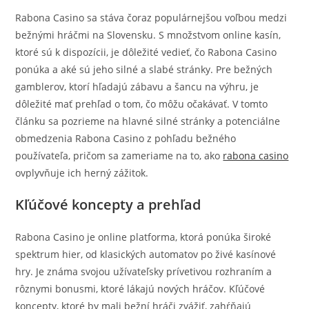
Rabona Casino sa stáva čoraz populárnejšou voľbou medzi
bežnými hráčmi na Slovensku. S množstvom online kasín,
ktoré sú k dispozícii, je dôležité vedieť, čo Rabona Casino
ponúka a aké sú jeho silné a slabé stránky. Pre bežných
gamblerov, ktorí hľadajú zábavu a šancu na výhru, je
dôležité mať prehľad o tom, čo môžu očakávať. V tomto
článku sa pozrieme na hlavné silné stránky a potenciálne
obmedzenia Rabona Casino z pohľadu bežného
používateľa, pričom sa zameriame na to, ako
rabona casino
ovplyvňuje ich herný zážitok.
Kľúčové koncepty a prehľad
Rabona Casino je online platforma, ktorá ponúka široké
spektrum hier, od klasických automatov po živé kasínové
hry. Je známa svojou užívateľsky prívetivou rozhraním a
rôznymi bonusmi, ktoré lákajú nových hráčov. Kľúčové
koncepty, ktoré by mali bežní hráči zvážiť, zahŕňajú