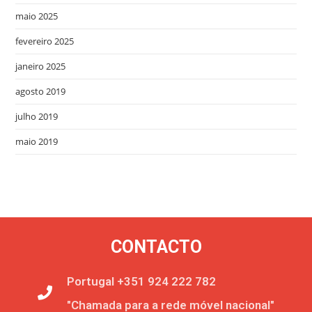
maio 2025
fevereiro 2025
janeiro 2025
agosto 2019
julho 2019
maio 2019
CONTACTO
Portugal +351 924 222 782
"Chamada para a rede móvel nacional"