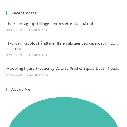
Recent Posts
Hvordan lagoppstillinger endres etter tap på rad
08/08/2026
/
0 COMENTÁRIO
Hvordan Revolut håndterer flere valutaer ved casinospill i EUR
eller USD
07/08/2026
/
0 COMENTÁRIO
Modeling Injury Frequency Data to Predict Squad Depth Needs
07/08/2026
/
0 COMENTÁRIO
About Me