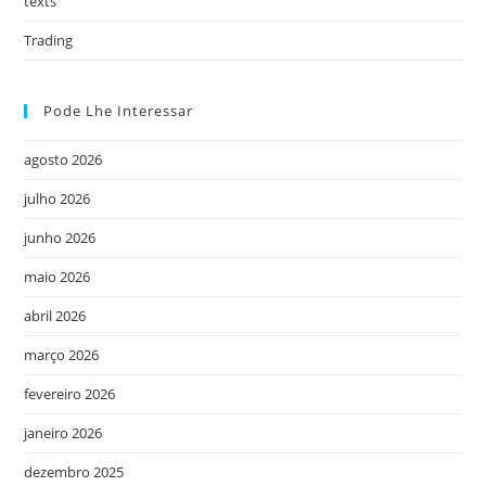
texts
Trading
Pode Lhe Interessar
agosto 2026
julho 2026
junho 2026
maio 2026
abril 2026
março 2026
fevereiro 2026
janeiro 2026
dezembro 2025