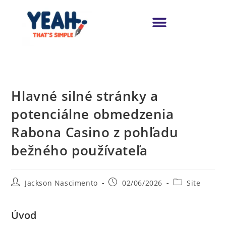
Hlavné silné stránky a
potenciálne obmedzenia
Rabona Casino z pohľadu
bežného používateľa
Jackson Nascimento
02/06/2026
Site
Úvod