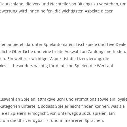
n Deutschland, die Vor- und Nachteile von Bitkingz zu verstehen, um
wertung wird Ihnen helfen, die wichtigsten Aspekte dieser
ielen anbietet, darunter Spielautomaten, Tischspiele und Live-Deale
undliche Oberfläche und eine breite Auswahl an Zahlungsmethoden,
en. Ein weiterer wichtiger Aspekt ist die Lizenzierung, die
 Dies ist besonders wichtig für deutsche Spieler, die Wert auf
swahl an Spielen, attraktive Boni und Promotions sowie ein loyal
tegorien unterteilt, sodass Spieler leicht finden können, was sie
die es Spielern ermöglicht, von unterwegs aus zu spielen. Ein
nd um die Uhr verfügbar ist und in mehreren Sprachen,