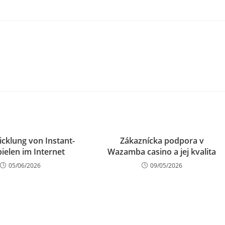
icklung von Instant-
Zákaznícka podpora v
ielen im Internet
Wazamba casino a jej kvalita
05/06/2026
09/05/2026