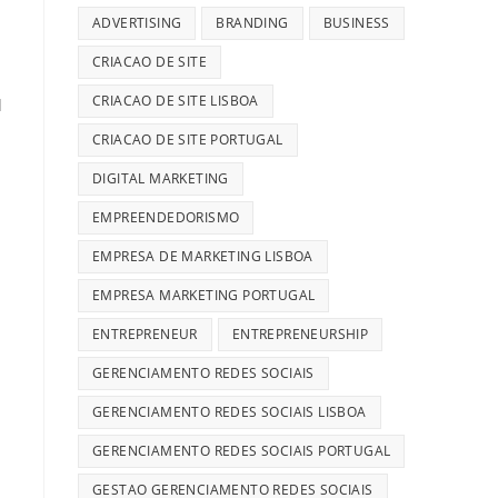
ADVERTISING
BRANDING
BUSINESS
CRIACAO DE SITE
CRIACAO DE SITE LISBOA
l
CRIACAO DE SITE PORTUGAL
n
DIGITAL MARKETING
EMPREENDEDORISMO
EMPRESA DE MARKETING LISBOA
EMPRESA MARKETING PORTUGAL
ENTREPRENEUR
ENTREPRENEURSHIP
GERENCIAMENTO REDES SOCIAIS
GERENCIAMENTO REDES SOCIAIS LISBOA
GERENCIAMENTO REDES SOCIAIS PORTUGAL
GESTAO GERENCIAMENTO REDES SOCIAIS