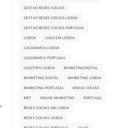
GESTAO REDES SOCIAIS
GESTAO REDES SOCIAIS LISBOA
GESTAO REDES SOCIAIS PORTUGAL
LISBOA
LOGO EM LISBOA
LOGOMARCA LISBOA
LOGOMARCA PORTUGAL
LOGOTIPO LISBOA
MARKETINGDIGITAL
MARKETING DIGITAL
MARKETING LISBOA
MARKETING PORTUGAL
MIDIAS SOCIAIS
MKT
ONLINE MARKETING
PORTUGAL
ni
REDES SOCIAIS EM LISBOA
REDES SOCIAIS LISBOA
REDES SOCIAIS PORTUGAL
SALES