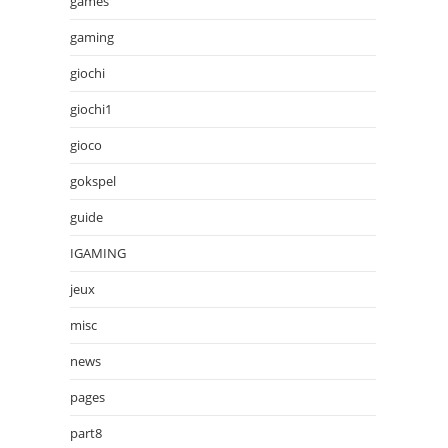
games
gaming
giochi
giochi1
gioco
gokspel
guide
IGAMING
jeux
misc
news
pages
part8