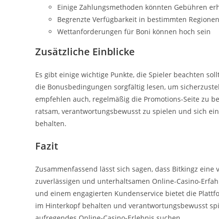
Einige Zahlungsmethoden könnten Gebühren er
Begrenzte Verfügbarkeit in bestimmten Regione
Wettanforderungen für Boni können hoch sein
Zusätzliche Einblicke
Es gibt einige wichtige Punkte, die Spieler beachten soll
die Bonusbedingungen sorgfältig lesen, um sicherzustel
empfehlen auch, regelmäßig die Promotions-Seite zu b
ratsam, verantwortungsbewusst zu spielen und sich ein 
behalten.
Fazit
Zusammenfassend lässt sich sagen, dass Bitkingz eine v
zuverlässigen und unterhaltsamen Online-Casino-Erfahr
und einem engagierten Kundenservice bietet die Plattfo
im Hinterkopf behalten und verantwortungsbewusst spiel
aufregendes Online-Casino-Erlebnis suchen.