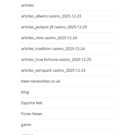
articles
articles_allwins casino_2025-12-23
articles_jackpot jill casino_2025-12-29
articles_nine casino_2025-12-24
articles_tradition casino_2025-12-24
articles_true fortune casino_2025-12-25
articles_winspark casino_2025-12-23
beer-necessities.co.uk
blog
Esporte Net
Forex News
game