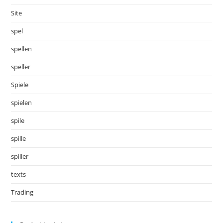
Site
spel
spellen
speller
Spiele
spielen
spile
spille
spiller
texts
Trading