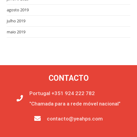
agosto 2019
julho 2019
maio 2019
CONTACTO
Portugal +351 924 222 782
"Chamada para a rede móvel nacional"
contacto@yeahps.com