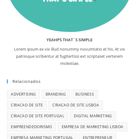
YEAHPS THAT´S SIMPLE
Lorem ipsum ex vix illud nonummy novumtatio et his. At vix
patrioque scribentur at fugitertissi ext scriptaset verterem
molestiae.
Relacionados
ADVERTISING
BRANDING
BUSINESS
CRIACAO DE SITE
CRIACAO DE SITE LISBOA
CRIACAO DE SITE PORTUGAL
DIGITAL MARKETING
EMPREENDEDORISMO
EMPRESA DE MARKETING LISBOA
EMPRESA MARKETING PORTUGAL
ENTREPRENEUR