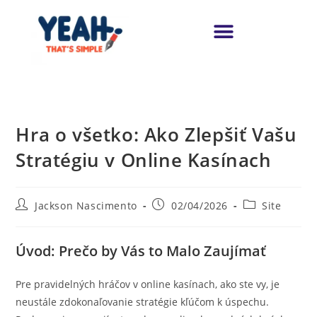
Hra o všetko: Ako Zlepšiť Vašu
Stratégiu v Online Kasínach
Jackson Nascimento
02/04/2026
Site
Úvod: Prečo by Vás to Malo Zaujímať
Pre pravidelných hráčov v online kasínach, ako ste vy, je
neustále zdokonaľovanie stratégie kľúčom k úspechu.