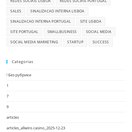
REDES SOCIAIS LISBOA
REDES SOCIAIS PORTUGAL
SALES
SINALIZACAO INTERNA LISBOA
SINALIZACAO INTERNA PORTUGAL
SITE LISBOA
SITE PORTUGAL
SMALLBUSINESS
SOCIAL MEDIA
SOCIAL MEDIA MARKETING
STARTUP
SUCCESS
Categorias
! Без рубрики
1
7
9
articles
articles_allwins casino_2025-12-23