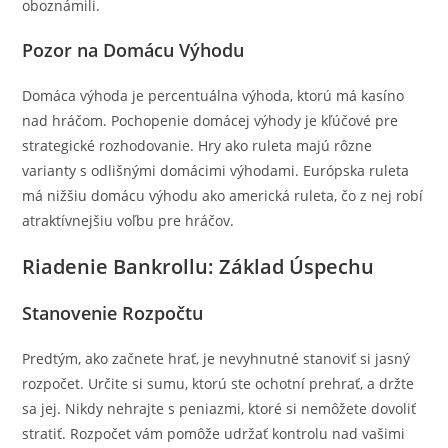
oboznámili.
Pozor na Domácu Výhodu
Domáca výhoda je percentuálna výhoda, ktorú má kasíno
nad hráčom. Pochopenie domácej výhody je kľúčové pre
strategické rozhodovanie. Hry ako ruleta majú rôzne
varianty s odlišnými domácimi výhodami. Európska ruleta
má nižšiu domácu výhodu ako americká ruleta, čo z nej robí
atraktívnejšiu voľbu pre hráčov.
Riadenie Bankrollu: Základ Úspechu
Stanovenie Rozpočtu
Predtým, ako začnete hrať, je nevyhnutné stanoviť si jasný
rozpočet. Určite si sumu, ktorú ste ochotní prehrať, a držte
sa jej. Nikdy nehrajte s peniazmi, ktoré si nemôžete dovoliť
stratiť. Rozpočet vám pomôže udržať kontrolu nad vašimi