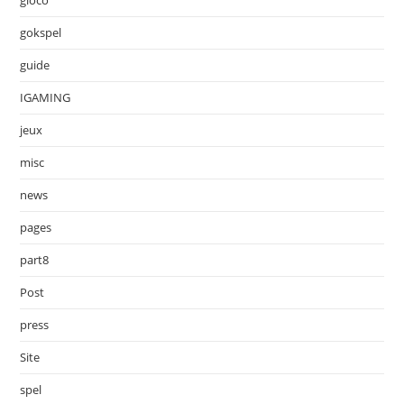
gokspel
guide
IGAMING
jeux
misc
news
pages
part8
Post
press
Site
spel