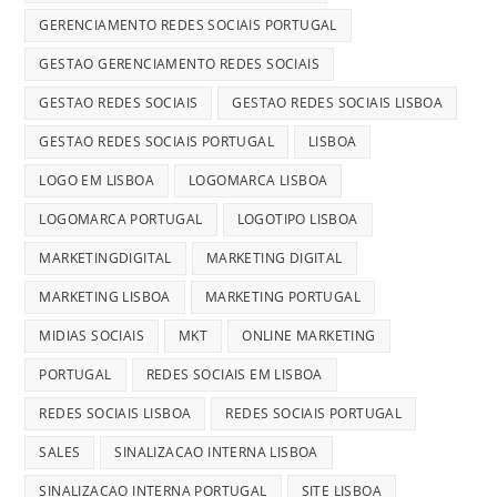
GERENCIAMENTO REDES SOCIAIS PORTUGAL
GESTAO GERENCIAMENTO REDES SOCIAIS
GESTAO REDES SOCIAIS
GESTAO REDES SOCIAIS LISBOA
GESTAO REDES SOCIAIS PORTUGAL
LISBOA
LOGO EM LISBOA
LOGOMARCA LISBOA
LOGOMARCA PORTUGAL
LOGOTIPO LISBOA
MARKETINGDIGITAL
MARKETING DIGITAL
MARKETING LISBOA
MARKETING PORTUGAL
MIDIAS SOCIAIS
MKT
ONLINE MARKETING
PORTUGAL
REDES SOCIAIS EM LISBOA
REDES SOCIAIS LISBOA
REDES SOCIAIS PORTUGAL
SALES
SINALIZACAO INTERNA LISBOA
SINALIZACAO INTERNA PORTUGAL
SITE LISBOA