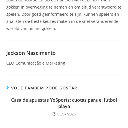
gokken in overweging te nemen en om altijd verantwoord te
spelen. Door goed geïnformeerd te zijn, kunnen spelers en
analisten de beste keuzes maken in de snel veranderende
wereld van online gokken.
Jackson Nascimento
CEO Comunicação e Marketing
VOCÊ TAMBÉM PODE GOSTAR
Casa de apuestas YoSports: cuotas para el fútbol
playa
03/07/2026