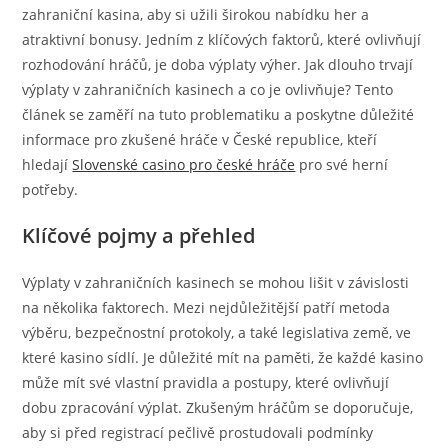
zahraniční kasina, aby si užili širokou nabídku her a
atraktivní bonusy. Jedním z klíčových faktorů, které ovlivňují
rozhodování hráčů, je doba výplaty výher. Jak dlouho trvají
výplaty v zahraničních kasinech a co je ovlivňuje? Tento
článek se zaměří na tuto problematiku a poskytne důležité
informace pro zkušené hráče v České republice, kteří
hledají
Slovenské casino pro české hráče
pro své herní
potřeby.
Klíčové pojmy a přehled
Výplaty v zahraničních kasinech se mohou lišit v závislosti
na několika faktorech. Mezi nejdůležitější patří metoda
výběru, bezpečnostní protokoly, a také legislativa země, ve
které kasino sídlí. Je důležité mít na paměti, že každé kasino
může mít své vlastní pravidla a postupy, které ovlivňují
dobu zpracování výplat. Zkušeným hráčům se doporučuje,
aby si před registrací pečlivě prostudovali podmínky