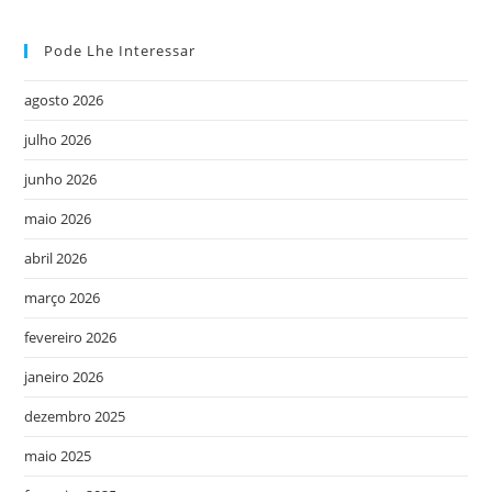
Pode Lhe Interessar
agosto 2026
julho 2026
junho 2026
maio 2026
abril 2026
março 2026
fevereiro 2026
janeiro 2026
dezembro 2025
maio 2025