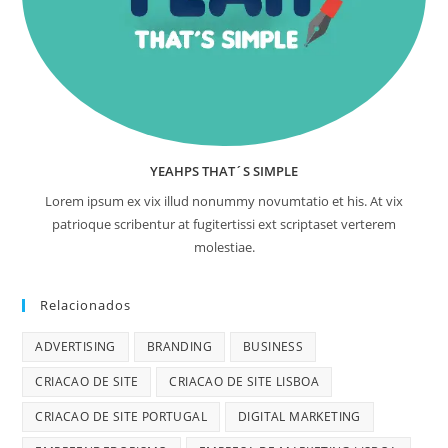
YEAHPS THAT´S SIMPLE
Lorem ipsum ex vix illud nonummy novumtatio et his. At vix
patrioque scribentur at fugitertissi ext scriptaset verterem
molestiae.
Relacionados
ADVERTISING
BRANDING
BUSINESS
CRIACAO DE SITE
CRIACAO DE SITE LISBOA
CRIACAO DE SITE PORTUGAL
DIGITAL MARKETING