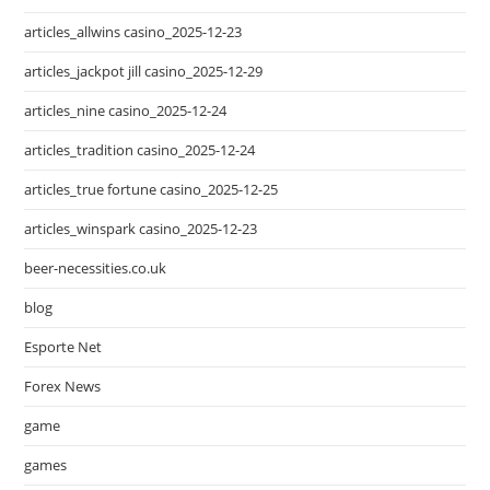
articles_allwins casino_2025-12-23
articles_jackpot jill casino_2025-12-29
articles_nine casino_2025-12-24
articles_tradition casino_2025-12-24
articles_true fortune casino_2025-12-25
articles_winspark casino_2025-12-23
beer-necessities.co.uk
blog
Esporte Net
Forex News
game
games