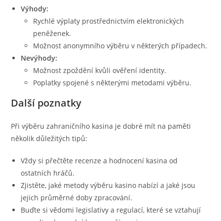
Výhody:
Rychlé výplaty prostřednictvím elektronických
peněženek.
Možnost anonymního výběru v některých případech.
Nevýhody:
Možnost zpoždění kvůli ověření identity.
Poplatky spojené s některými metodami výběru.
Další poznatky
Při výběru zahraničního kasina je dobré mít na paměti
několik důležitých tipů:
Vždy si přečtěte recenze a hodnocení kasina od
ostatních hráčů.
Zjistěte, jaké metody výběru kasino nabízí a jaké jsou
jejich průměrné doby zpracování.
Buďte si vědomi legislativy a regulací, které se vztahují