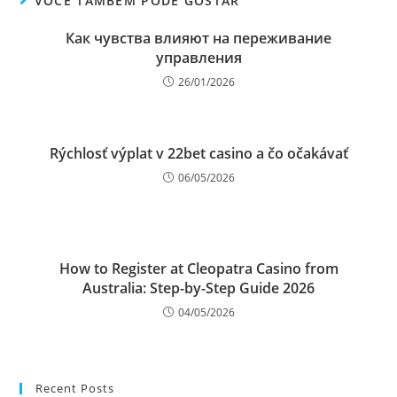
VOCÊ TAMBÉM PODE GOSTAR
Как чувства влияют на переживание
управления
26/01/2026
Rýchlosť výplat v 22bet casino a čo očakávať
06/05/2026
How to Register at Cleopatra Casino from
Australia: Step-by-Step Guide 2026
04/05/2026
Recent Posts