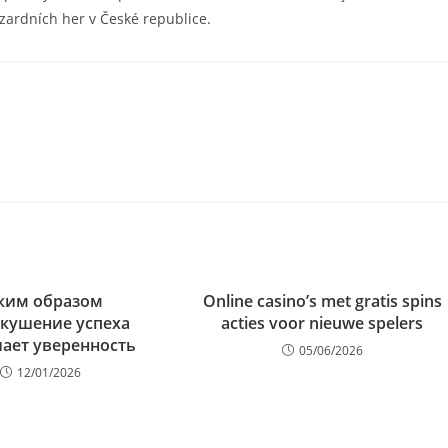
azardních her v České republice.
ким образом
Online casino’s met gratis spins
кушение успеха
acties voor nieuwe spelers
ает уверенность
05/06/2026
12/01/2026