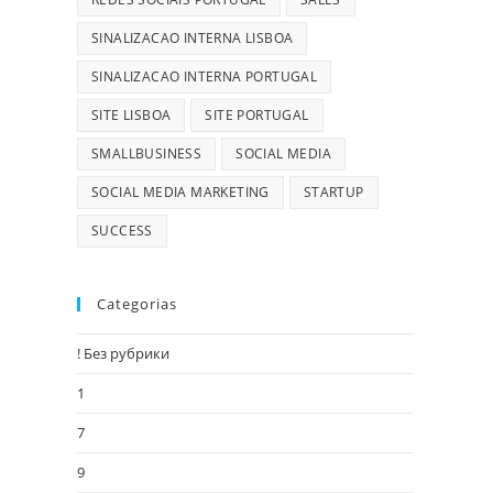
SINALIZACAO INTERNA LISBOA
SINALIZACAO INTERNA PORTUGAL
SITE LISBOA
SITE PORTUGAL
SMALLBUSINESS
SOCIAL MEDIA
SOCIAL MEDIA MARKETING
STARTUP
SUCCESS
Categorias
! Без рубрики
1
7
9