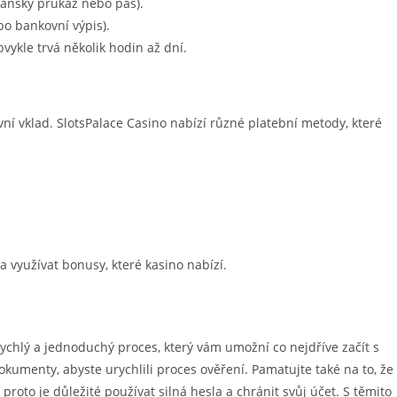
čanský průkaz nebo pas).
bo bankovní výpis).
vykle trvá několik hodin až dní.
vní vklad. SlotsPalace Casino nabízí různé platební metody, které
a využívat bonusy, které kasino nabízí.
 rychlý a jednoduchý proces, který vám umožní co nejdříve začít s
menty, abyste urychlili proces ověření. Pamatujte také na to, že
roto je důležité používat silná hesla a chránit svůj účet. S těmito