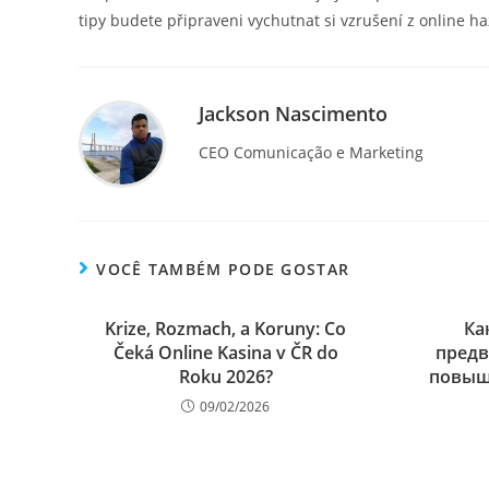
tipy budete připraveni vychutnat si vzrušení z online h
Jackson Nascimento
CEO Comunicação e Marketing
VOCÊ TAMBÉM PODE GOSTAR
Krize, Rozmach, a Koruny: Co
Ка
Čeká Online Kasina v ČR do
предв
Roku 2026?
повыш
09/02/2026