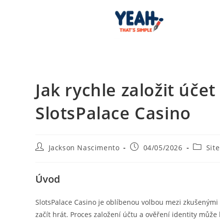
Jak rychle založit účet
SlotsPalace Casino
Jackson Nascimento
04/05/2026
Site
Úvod
SlotsPalace Casino je oblíbenou volbou mezi zkušenými hr
začít hrát. Proces založení účtu a ověření identity může