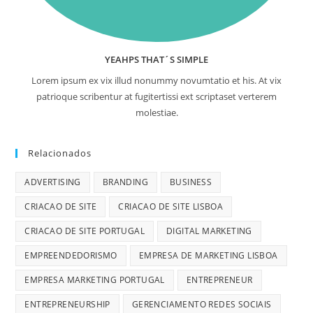
YEAHPS THAT´S SIMPLE
Lorem ipsum ex vix illud nonummy novumtatio et his. At vix
patrioque scribentur at fugitertissi ext scriptaset verterem
molestiae.
Relacionados
ADVERTISING
BRANDING
BUSINESS
CRIACAO DE SITE
CRIACAO DE SITE LISBOA
CRIACAO DE SITE PORTUGAL
DIGITAL MARKETING
EMPREENDEDORISMO
EMPRESA DE MARKETING LISBOA
EMPRESA MARKETING PORTUGAL
ENTREPRENEUR
ENTREPRENEURSHIP
GERENCIAMENTO REDES SOCIAIS