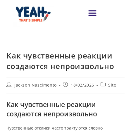
Как чувственные реакции
создаются непроизвольно
Jackson Nascimento
18/02/2026
Site
Как чувственные реакции
создаются непроизвольно
Чувственные отклики часто трактуются словно