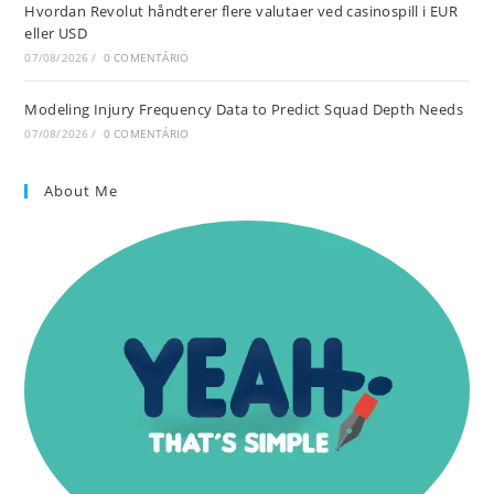
Hvordan Revolut håndterer flere valutaer ved casinospill i EUR
eller USD
07/08/2026
/
0 COMENTÁRIO
Modeling Injury Frequency Data to Predict Squad Depth Needs
07/08/2026
/
0 COMENTÁRIO
About Me