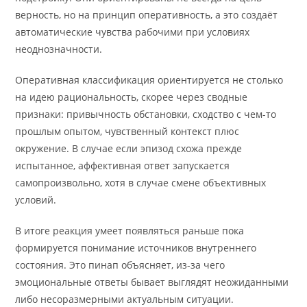
верность, но на принцип оперативность, а это создаёт
автоматические чувства рабочими при условиях
неоднозначности.
Оперативная классификация ориентируется не столько
на идею рациональность, скорее через сводные
признаки: привычность обстановки, сходство с чем-то
прошлым опытом, чувственный контекст плюс
окружение. В случае если эпизод схожа прежде
испытанное, аффективная ответ запускается
самопроизвольно, хотя в случае смене объективных
условий.
В итоге реакция умеет появляться раньше пока
формируется понимание источников внутреннего
состояния. Это пинап объясняет, из-за чего
эмоциональные ответы бывает выглядят неожиданными
либо несоразмерными актуальным ситуации.