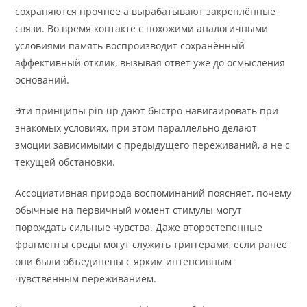
сохраняются прочнее а вырабатывают закреплённые
связи. Во время контакте с похожими аналогичными
условиями память воспроизводит сохранённый
аффективный отклик, вызывая ответ уже до осмысления
оснований.
Эти принципы pin up дают быстро навигаировать при
знакомых условиях, при этом параллельно делают
эмоции зависимыми с предыдущего переживаний, а не с
текущей обстановки.
Ассоциативная природа воспоминаний поясняет, почему
обычные на первичный момент стимулы могут
порождать сильные чувства. Даже второстепенные
фрагменты среды могут служить триггерами, если ранее
они были объединены с ярким интенсивным
чувственным переживанием.