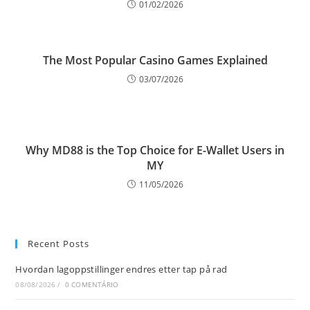
01/02/2026
The Most Popular Casino Games Explained
03/07/2026
Why MD88 is the Top Choice for E-Wallet Users in
MY
11/05/2026
Recent Posts
Hvordan lagoppstillinger endres etter tap på rad
08/08/2026
/
0 COMENTÁRIO