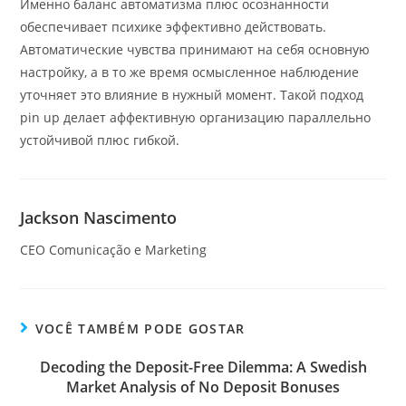
Именно баланс автоматизма плюс осознанности
обеспечивает психике эффективно действовать.
Автоматические чувства принимают на себя основную
настройку, а в то же время осмысленное наблюдение
уточняет это влияние в нужный момент. Такой подход
pin up делает аффективную организацию параллельно
устойчивой плюс гибкой.
Jackson Nascimento
CEO Comunicação e Marketing
VOCÊ TAMBÉM PODE GOSTAR
Decoding the Deposit-Free Dilemma: A Swedish
Market Analysis of No Deposit Bonuses