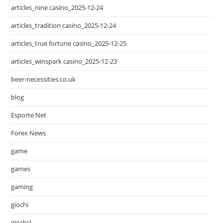
articles_nine casino_2025-12-24
articles_tradition casino_2025-12-24
articles_true fortune casino_2025-12-25
articles_winspark casino_2025-12-23
beer-necessities.co.uk
blog
Esporte Net
Forex News
game
games
gaming
giochi
giochi1