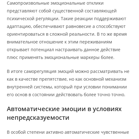
Самопроизвольные эмоциональные отклики
представляют собой существенной составляющей
психической регуляции. Такие реакции поддерживают
адаптацию, обеспечивают равновесие а способствуют
ориентироваться в сложной реальности. В то же время
внимательное отношение к этим переживаниям
открывает потенциал настраивать данное действие
плюс применять эмоциональные маркеры более.
В итоге саморегуляция эмоций можно рассматривать не
как в качестве препятствие, но как основной механизм
внутренней системы, который при условии понимании
его основ в состоянии действовать более точно точно.
Автоматические эмоции в условиях
непредсказуемости
В особой степени активно автоматические чувственные