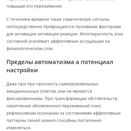
повышая его переживание.
С течением времени такие соматические сигналы
непосредственно превращаются пусковыми факторами
для активации активации реакции. Многократность этих
состояний усиливает аффективные ассоциации на
физиологическом слое.
Пределы автоматизма а потенциал
настройки
Даже при при прочность самопроизвольных
эмоциональных ответов, они не являются
фиксированными. При трансформации обстоятельств,
накоплении обновленного переживаний плюс
рефлексивном осознании за состояниями аффективные
паттерны пинап казино способны постепенно
изменяться.