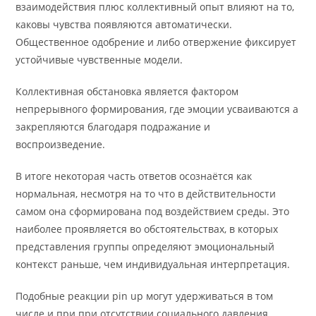
взаимодействия плюс коллективный опыт влияют на то,
каковы чувства появляются автоматически.
Общественное одобрение и либо отвержение фиксирует
устойчивые чувственные модели.
Коллективная обстановка является фактором
непрерывного формирования, где эмоции усваиваются а
закрепляются благодаря подражание и
воспроизведение.
В итоге некоторая часть ответов осознаётся как
нормальная, несмотря на то что в действительности
самом она сформирована под воздействием среды. Это
наиболее проявляется во обстоятельствах, в которых
представления группы определяют эмоциональный
контекст раньше, чем индивидуальная интерпретация.
Подобные реакции pin up могут удерживаться в том
числе и при при отсутствии социального давления,