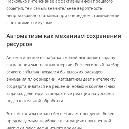
Насколько интенсивнее аффективный фон прошлого
события, тем самым значительнее вероятность
непроизвольного отклика при очередном столкновении
с похожими стимулами.
Автоматизм как механизм сохранения
ресурсов
Автоматическое выработка эмоций выполняет задачу
сохранения умственных энергии. Рефлексивный разбор
всякого события нуждался бы высоких расходов
внимания плюс энергии. Автоматизм даёт интеллекту
сосредотачиваться на решении новых и комплексных
задачах, делегируя стандартные реакции на уровень
подсознательной обработки.
Этот механизм пинап обеспечивает поведение более
предсказуемым, наиболее в ситуациях повышенной
нагрузки плюс дефицитного времени.