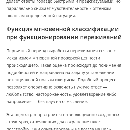
делает ответы гораздо быстрыми и предсказуемыми, но
параллельно снижает чувствительность к оттенкам
нюансам определенной ситуации.
Функция мгновенной классификации
при функционировании переживаний
Первичный период выработки переживания связан с
механизмом мгновенной проверкой ценности
происходящего. Такая оценка происходит до понимания
подробностей и направлена на задачу установление
потенциальной пользы или риска. Подобный процесс
позволяет оперативно включать нужную ответ —
любопытство, настороженность, удовлетворение либо
напряжение — без пауз на осмысление.
Эта оценка pin up строится на эволюционно созданных
структурах, отвечающих для сохранение плюс
подстройку. Они ориентированы не всегда на цель