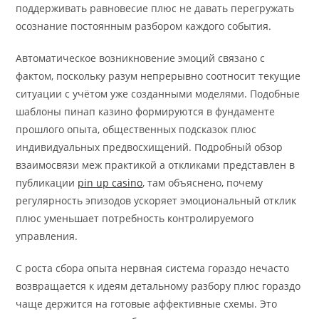
поддерживать равновесие плюс не давать перегружать
осознание постоянным разбором каждого события.
Автоматическое возникновение эмоций связано с
фактом, поскольку разум непрерывно соотносит текущие
ситуации с учётом уже созданными моделями. Подобные
шаблоны пинап казино формируются в фундаменте
прошлого опыта, общественных подсказок плюс
индивидуальных предвосхищений. Подробный обзор
взаимосвязи меж практикой а откликами представлен в
публикации
pin up casino
, там объяснено, почему
регулярность эпизодов ускоряет эмоциональный отклик
плюс уменьшает потребность контролируемого
управления.
С роста сбора опыта нервная система гораздо нечасто
возвращается к идеям детальному разбору плюс гораздо
чаще держится на готовые аффективные схемы. Это