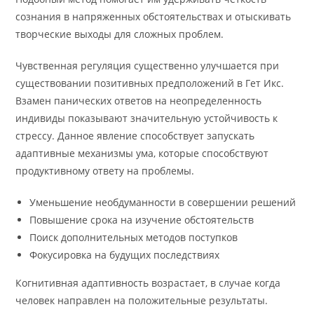
сознания в напряженных обстоятельствах и отыскивать
творческие выходы для сложных проблем.
Чувственная регуляция существенно улучшается при
существовании позитивных предположений в Гет Икс.
Взамен паническиx ответов на неопределенность
индивиды показывают значительную устойчивость к
стрессу. Данное явление способствует запускать
адаптивные механизмы ума, которые способствуют
продуктивному ответу на проблемы.
Уменьшение необдуманности в совершении решений
Повышение срока на изучение обстоятельств
Поиск дополнительных методов поступков
Фокусировка на будущих последствиях
Когнитивная адаптивность возрастает, в случае когда
человек направлен на положительные результаты.