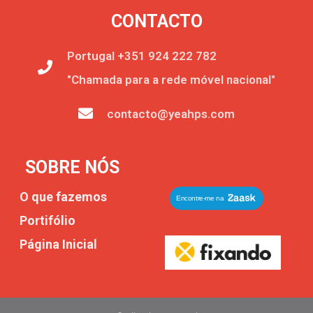
CONTACTO
Portugal +351 924 222 782
"Chamada para a rede móvel nacional"
contacto@yeahps.com
SOBRE NÓS
O que fazemos
Portifólio
Página Inicial