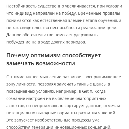
Настойчивость существенно увеличивается, при условии
что индивид направлен на победу. Временные провалы
понимаются как естественная элемент этапа обучения, а
не как свидетельство неспособности реализации цели.
Данное обстоятельство помогает удерживать
побуждение на в ходе долгих периодов.
Почему оптимизм способствует
замечать возможности
Оптимистичное мышление развивает воспринимающее
зону личности, позволяя замечать тайные шансы в
повседневных условиях, например, в Get X. Когда
сознание настроен на выявление благоприятных
аспектов, он непроизвольно сортирует данные, отмечая
потенциально выгодные варианты развития явлений.
Это запускает изобретательные процессы ума,
способствуя генерации инновационных концепций.