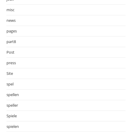
misc
news
pages
part8
Post
press
Site
spel
spellen
speller
Spiele
spielen