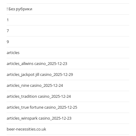
! Без рубрики
1
7
9
articles
articles_allwins casino_2025-12-23
articles_jackpot jill casino_2025-12-29
articles_nine casino_2025-12-24
articles_tradition casino_2025-12-24
articles_true fortune casino_2025-12-25
articles_winspark casino_2025-12-23
beer-necessities.co.uk