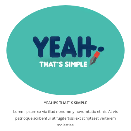
YEAHPS THAT´S SIMPLE
Lorem ipsum ex vix illud nonummy novumtatio et his. At vix
patrioque scribentur at fugitertissi ext scriptaset verterem
molestiae.