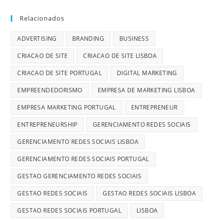
Relacionados
ADVERTISING
BRANDING
BUSINESS
CRIACAO DE SITE
CRIACAO DE SITE LISBOA
CRIACAO DE SITE PORTUGAL
DIGITAL MARKETING
EMPREENDEDORISMO
EMPRESA DE MARKETING LISBOA
EMPRESA MARKETING PORTUGAL
ENTREPRENEUR
ENTREPRENEURSHIP
GERENCIAMENTO REDES SOCIAIS
GERENCIAMENTO REDES SOCIAIS LISBOA
GERENCIAMENTO REDES SOCIAIS PORTUGAL
GESTAO GERENCIAMENTO REDES SOCIAIS
GESTAO REDES SOCIAIS
GESTAO REDES SOCIAIS LISBOA
GESTAO REDES SOCIAIS PORTUGAL
LISBOA