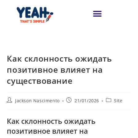
Как склонность ожидать
позитивное влияет на
существование
Jackson Nascimento
21/01/2026
Site
Как склонность ожидать
позитивное влияет на