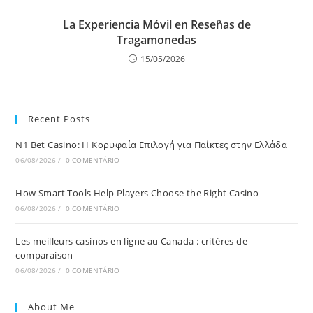
La Experiencia Móvil en Reseñas de
Tragamonedas
15/05/2026
Recent Posts
N1 Bet Casino: Η Κορυφαία Επιλογή για Παίκτες στην Ελλάδα
06/08/2026
/
0 COMENTÁRIO
How Smart Tools Help Players Choose the Right Casino
06/08/2026
/
0 COMENTÁRIO
Les meilleurs casinos en ligne au Canada : critères de
comparaison
06/08/2026
/
0 COMENTÁRIO
About Me