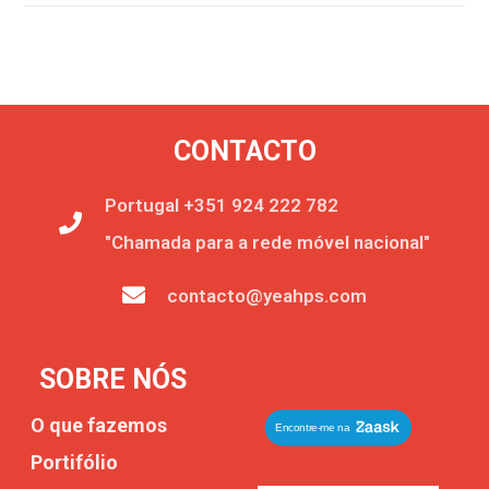
CONTACTO
Portugal +351 924 222 782
"Chamada para a rede móvel nacional"
contacto@yeahps.com
SOBRE NÓS
O que fazemos
Portifólio