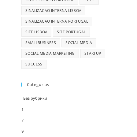
SINALIZACAO INTERNA LISBOA
SINALIZACAO INTERNA PORTUGAL
SITE LISBOA
SITE PORTUGAL
SMALLBUSINESS
SOCIAL MEDIA
SOCIAL MEDIA MARKETING
STARTUP
SUCCESS
Categorias
! Без рубрики
1
7
9