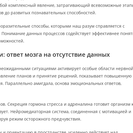
обой комплексный явление, затрагивающий всевозможные этап
ов до развитых познавательных способностей.
оразительные способы, которыми наш разум справляется с
. Понимание данных процессов содействует эффективнее понят
зможностей.
 ответ мозга на отсутствие данных
 неожиданными ситуациями активирует особые области нервно
тавление планов и принятие решений, показывает повышенную
я. Параллельно амигдала, основа эмоциональных ответов,
в. Секреция гормона стресса и адреналина готовит организм 
твует. Нейромедиаторная система, соединенная с мотивацией и
ируя режим осторожного предчувствия.
у и ориентацию в пространстве, усиленно действует над