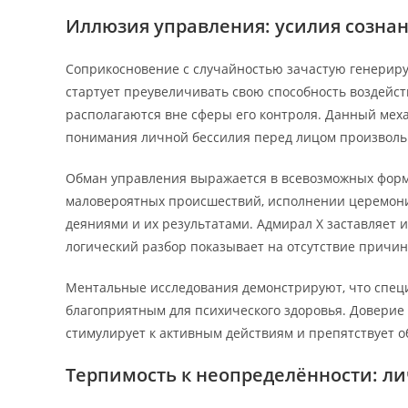
Иллюзия управления: усилия сознан
Соприкосновение с случайностью зачастую генериру
стартует преувеличивать свою способность воздейст
располагаются вне сферы его контроля. Данный мех
понимания личной бессилия перед лицом произволь
Обман управления выражается в всевозможных форм
маловероятных происшествий, исполнении церемони
деяниями и их результатами. Адмирал Х заставляет 
логический разбор показывает на отсутствие причи
Ментальные исследования демонстрируют, что спец
благоприятным для психического здоровья. Доверие
стимулирует к активным действиям и препятствует 
Терпимость к неопределённости: л