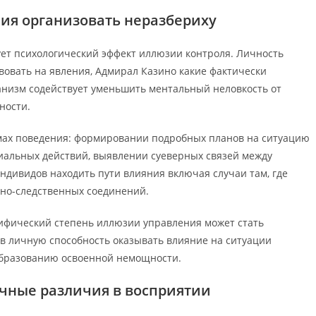
ия организовать неразбериху
ет психологический эффект иллюзии контроля. Личность
вовать на явления, Адмирал Казино какие фактически
анизм содействует уменьшить ментальный неловкость от
ности.
ах поведения: формировании подробных планов на ситуацию
альных действий, выявлении суеверных связей между
индивидов находить пути влияния включая случаи там, где
нно-следственных соединений.
ифический степень иллюзии управления может стать
 в личную способность оказывать влияние на ситуации
образованию освоенной немощности.
ичные различия в восприятии