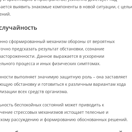
рается выявить знакомые компоненты в новой ситуации, с цель
ений.
 случайность
онно сформированный механизм обороны от вероятных
точно предсказать результат обстановки, сознание
настороженности. Данное выражается в ускорении
льного процесса и иных физических симптомах.
нности выполняет значимую защитную роль – она заставляет
ющую обстановку и готовиться к различным вариантам хода
лизации всех средств организма.
ьность беспокойных состояний может приводить к
чение стрессовых механизмов истощает телесные и
ческому рассуждению и формированию обоснованных решений.