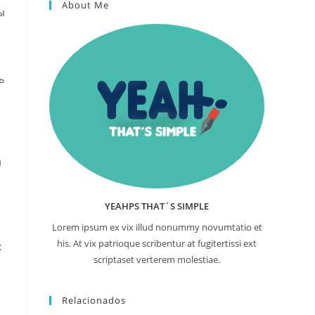
About Me
ы
ь
й
YEAHPS THAT´S SIMPLE
Lorem ipsum ex vix illud nonummy novumtatio et
his. At vix patrioque scribentur at fugitertissi ext
к
scriptaset verterem molestiae.
Relacionados