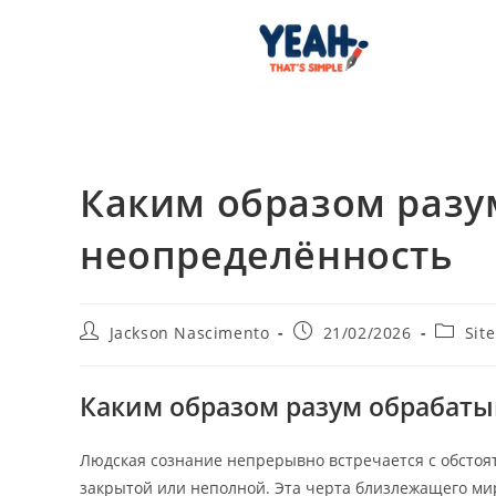
Каким образом разу
неопределённость
Jackson Nascimento
21/02/2026
Site
Каким образом разум обрабаты
Людская сознание непрерывно встречается с обстоя
закрытой или неполной. Эта черта близлежащего м