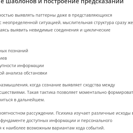
е шаблонов и построение предсказаний
ностью выявлять паттерны даже в представляющихся
 неопределенной ситуацией, мыслительная структура сразу же
аясь выявить невидимые соединения и циклические
чных познаний
иев
купности информации
ой анализа обстановки
размышления, когда сознание выявляет сходства между
сшествиями. Такая тактика позволяет моментально формирова
учиться в дальнейшем.
роятностном рассуждении. Психика изучает различные исходы 
а фундаменте доступных информации и персонального
ся к наиболее возможным вариантам хода событий.