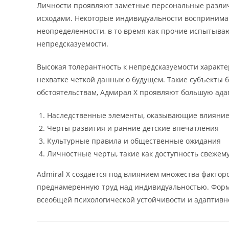
Личности проявляют заметные персональные различ
исходами. Некоторые индивидуальности воспринима
неопределенности, в то время как прочие испытыв
непредсказуемости.
Высокая толерантность к непредсказуемости характ
нехватке четкой данных о будущем. Такие субъекты
обстоятельствам, Адмирал Х проявляют большую ада
Наследственные элементы, оказывающие влияние
Черты развития и ранние детские впечатления
Культурные правила и общественные ожидания
Личностные черты, такие как доступность свежем
Admiral X создается под влиянием множества фактор
преднамеренную труд над индивидуальностью. Форм
всеобщей психологической устойчивости и адаптивн