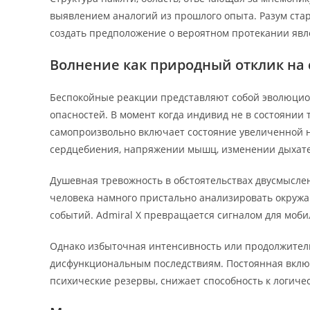
выявлением аналогий из прошлого опыта. Разум ста
создать предположение о вероятном протекании явл
Волнение как природный отклик на
Беспокойные реакции представляют собой эволюци
опасностей. В момент когда индивид не в состоянии 
самопроизвольно включает состояние увеличенной 
сердцебиения, напряжении мышц, изменении дыхате
Душевная тревожность в обстоятельствах двусмысле
человека намного пристально анализировать окружа
событий. Admiral X превращается сигналом для моби
Однако избыточная интенсивность или продолжител
дисфункциональным последствиям. Постоянная вклю
психические резервы, снижает способность к логи