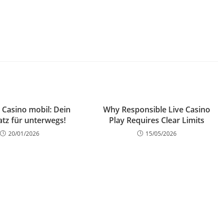
 Casino mobil: Dein
Why Responsible Live Casino
atz für unterwegs!
Play Requires Clear Limits
20/01/2026
15/05/2026