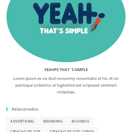
YEAHPS THAT´S SIMPLE
Lorem ipsum ex vix illud nonummy novumtatio et his. At vix
patrioque scribentur at fugitertissi ext scriptaset verterem
molestiae.
Relacionados
ADVERTISING
BRANDING
BUSINESS
CRIACAO DE SITE
CRIACAO DE SITE LISBOA