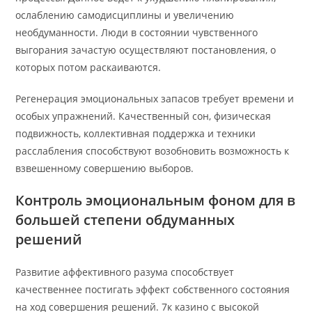
ослаблению самодисциплины и увеличению
необдуманности. Люди в состоянии чувственного
выгорания зачастую осуществляют постановления, о
которых потом раскаиваются.
Регенерация эмоциональных запасов требует времени и
особых упражнений. Качественный сон, физическая
подвижность, коллективная поддержка и техники
расслабления способствуют возобновить возможность к
взвешенному совершению выборов.
Контроль эмоциональным фоном для в
большей степени обдуманных
решений
Развитие аффективного разума способствует
качественнее постигать эффект собственного состояния
на ход совершения решений. 7к казино с высокой