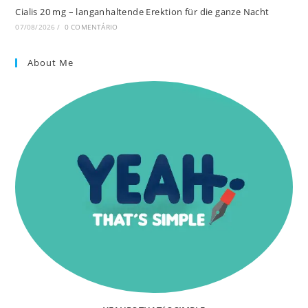
Cialis 20 mg – langanhaltende Erektion für die ganze Nacht
07/08/2026
/
0 COMENTÁRIO
About Me