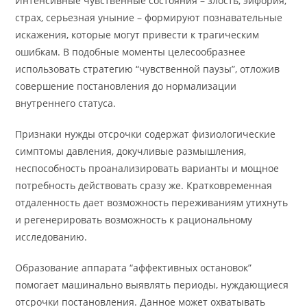
Интенсивные чувственные состояния – злость, эйфория,
страх, серьезная уныние – формируют познавательные
искажения, которые могут привести к трагическим
ошибкам. В подобные моменты целесообразнее
использовать стратегию “чувственной паузы”, отложив
совершение постановления до нормализации
внутреннего статуса.
Признаки нужды отсрочки содержат физиологические
симптомы давления, докучливые размышления,
неспособность проанализировать варианты и мощное
потребность действовать сразу же. Кратковременная
отдаленность дает возможность переживаниям утихнуть
и регенерировать возможность к рациональному
исследованию.
Образование аппарата “аффективных остановок”
помогает машинально выявлять периоды, нуждающиеся
отсрочки постановления. Данное может охватывать