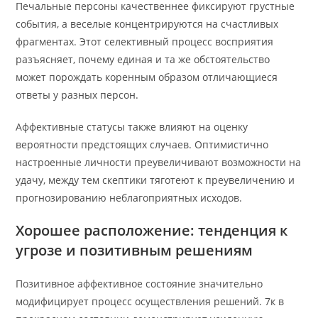
Печальные персоны качественнее фиксируют грустные
события, а веселые концентрируются на счастливых
фрагментах. Этот селективный процесс восприятия
разъясняет, почему единая и та же обстоятельство
может порождать коренным образом отличающиеся
ответы у разных персон.
Аффективные статусы также влияют на оценку
вероятности предстоящих случаев. Оптимистично
настроенные личности преувеличивают возможности на
удачу, между тем скептики тяготеют к преувеличению и
прогнозированию неблагоприятных исходов.
Хорошее расположение: тенденция к
угрозе и позитивным решениям
Позитивное аффективное состояние значительно
модифицирует процесс осуществления решений. 7к в