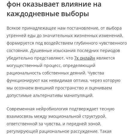
фон оказывает влияние на
каждодневные выборы
Всякое принадлежащее нам постановление, от выбора
утренней еды до значительных жизненных изменений,
формируется под воздействием глубинного чувственного
состояния. Душевные изыскания последних периодов
убедительно представляют, что
7к онлайн
является
могущественный процесс, определяющий
рациональность собственных деяний. Чувства
функционируют как невидимая оптика, через которую
мы осознаем внешний пространство и оцениваем
допустимые альтернативы манипуляций.
Современная нейробиология подтверждает тесную
взаимосвязь между эмоциональной структурой,
ответственной за чувства, и передней зоной,
регулирующей рациональное рассуждение. Такая