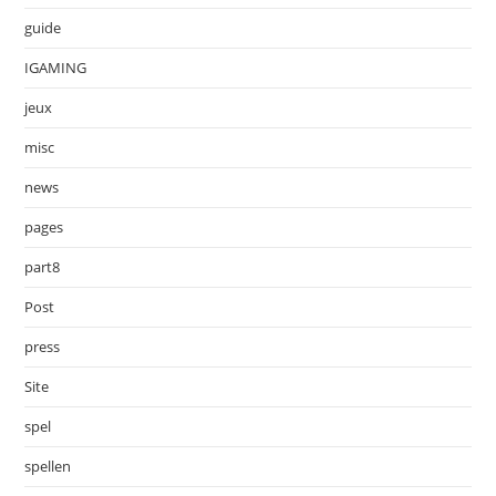
guide
IGAMING
jeux
misc
news
pages
part8
Post
press
Site
spel
spellen