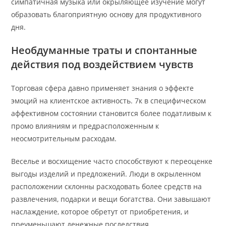
симпатичная музыка или окрыляющее изучение могут
образовать благоприятную основу для продуктивного
дня.
Необдуманные траты и спонтанные
действия под воздействием чувств
Торговая сфера давно применяет знания о эффекте
эмоций на клиентское активность. 7к в специфическом
аффективном состоянии становится более податливым к
промо влияниям и предрасположенным к
неосмотрительным расходам.
Веселье и восхищение часто способствуют к переоценке
выгоды изделий и предложений. Люди в окрыленном
расположении склонны расходовать более средств на
развлечения, подарки и вещи богатства. Они завышают
наслаждение, которое обретут от приобретения, и
преуменьшают денежные последствия.