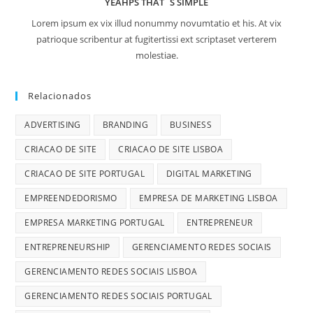
YEAHPS THAT´S SIMPLE
Lorem ipsum ex vix illud nonummy novumtatio et his. At vix
patrioque scribentur at fugitertissi ext scriptaset verterem
molestiae.
Relacionados
ADVERTISING
BRANDING
BUSINESS
CRIACAO DE SITE
CRIACAO DE SITE LISBOA
CRIACAO DE SITE PORTUGAL
DIGITAL MARKETING
EMPREENDEDORISMO
EMPRESA DE MARKETING LISBOA
EMPRESA MARKETING PORTUGAL
ENTREPRENEUR
ENTREPRENEURSHIP
GERENCIAMENTO REDES SOCIAIS
GERENCIAMENTO REDES SOCIAIS LISBOA
GERENCIAMENTO REDES SOCIAIS PORTUGAL