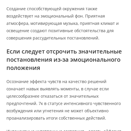
Создание способствующей окружения также
воздействует на эмоциональный фон. Приятная
атмосфера, мотивирующая музыка, приятная климат и
освещение создают позитивные обстоятельства для
совершения рассудительных постановлений.
Если следует отсрочить значительные
постановления из-за эмоционального
положения
Осознание эффекта чувств на качество решений
означает навык выявлять моменты, в случае если
целесообразнее отказаться от значительных
предпочтений. 7к в статусе интенсивного чувственного
возбуждения или угнетения не может объективно
проанализировать итоги собственных действий.