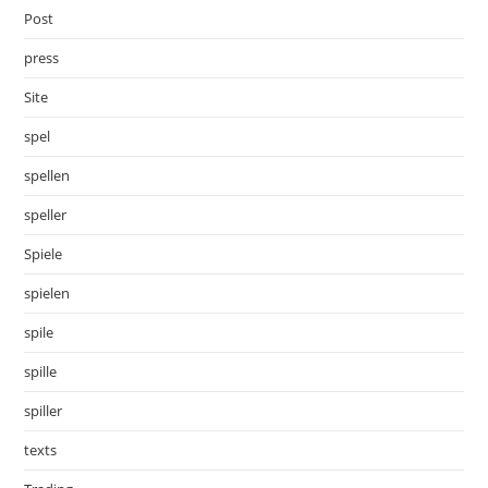
Post
press
Site
spel
spellen
speller
Spiele
spielen
spile
spille
spiller
texts