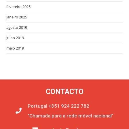
fevereiro 2025
janeiro 2025
agosto 2019
julho 2019
maio 2019
CONTACTO
Portugal +351 924 222 782
"Chamada para a rede móvel nacional"