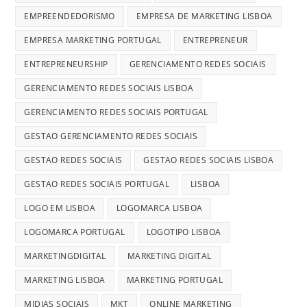
EMPREENDEDORISMO
EMPRESA DE MARKETING LISBOA
EMPRESA MARKETING PORTUGAL
ENTREPRENEUR
ENTREPRENEURSHIP
GERENCIAMENTO REDES SOCIAIS
GERENCIAMENTO REDES SOCIAIS LISBOA
GERENCIAMENTO REDES SOCIAIS PORTUGAL
GESTAO GERENCIAMENTO REDES SOCIAIS
GESTAO REDES SOCIAIS
GESTAO REDES SOCIAIS LISBOA
GESTAO REDES SOCIAIS PORTUGAL
LISBOA
LOGO EM LISBOA
LOGOMARCA LISBOA
LOGOMARCA PORTUGAL
LOGOTIPO LISBOA
MARKETINGDIGITAL
MARKETING DIGITAL
MARKETING LISBOA
MARKETING PORTUGAL
MIDIAS SOCIAIS
MKT
ONLINE MARKETING