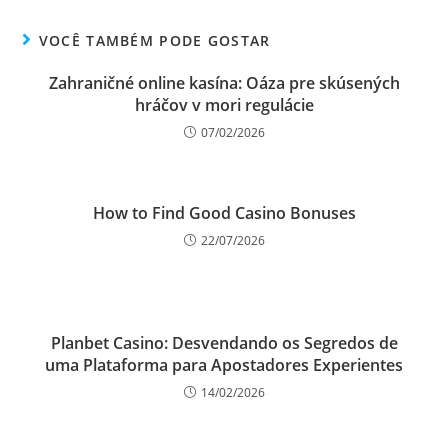
VOCÊ TAMBÉM PODE GOSTAR
Zahraničné online kasína: Oáza pre skúsených
hráčov v mori regulácie
07/02/2026
How to Find Good Casino Bonuses
22/07/2026
Planbet Casino: Desvendando os Segredos de
uma Plataforma para Apostadores Experientes
14/02/2026