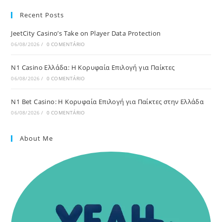
Recent Posts
JeetCity Casino’s Take on Player Data Protection
06/08/2026
/
0 COMENTÁRIO
N1 Casino Ελλάδα: Η Κορυφαία Επιλογή για Παίκτες
06/08/2026
/
0 COMENTÁRIO
N1 Bet Casino: Η Κορυφαία Επιλογή για Παίκτες στην Ελλάδα
06/08/2026
/
0 COMENTÁRIO
About Me