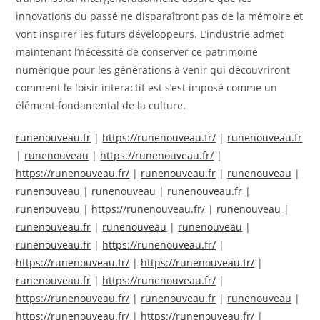
innovations du passé ne disparaîtront pas de la mémoire et
vont inspirer les futurs développeurs. L’industrie admet
maintenant l’nécessité de conserver ce patrimoine
numérique pour les générations à venir qui découvriront
comment le loisir interactif est s’est imposé comme un
élément fondamental de la culture.
runenouveau.fr
|
https://runenouveau.fr/
|
runenouveau.fr
|
runenouveau
|
https://runenouveau.fr/
|
https://runenouveau.fr/
|
runenouveau.fr
|
runenouveau
|
runenouveau
|
runenouveau
|
runenouveau.fr
|
runenouveau
|
https://runenouveau.fr/
|
runenouveau
|
runenouveau.fr
|
runenouveau
|
runenouveau
|
runenouveau.fr
|
https://runenouveau.fr/
|
https://runenouveau.fr/
|
https://runenouveau.fr/
|
runenouveau.fr
|
https://runenouveau.fr/
|
https://runenouveau.fr/
|
runenouveau.fr
|
runenouveau
|
https://runenouveau.fr/
|
https://runenouveau.fr/
|