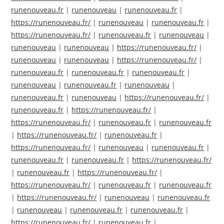
runenouveau.fr
|
runenouveau
|
runenouveau.fr
|
https://runenouveau.fr/
|
runenouveau
|
runenouveau.fr
|
https://runenouveau.fr/
|
runenouveau.fr
|
runenouveau
|
runenouveau
|
runenouveau
|
https://runenouveau.fr/
|
runenouveau
|
runenouveau
|
https://runenouveau.fr/
|
runenouveau.fr
|
runenouveau.fr
|
runenouveau.fr
|
runenouveau
|
runenouveau.fr
|
runenouveau
|
runenouveau.fr
|
runenouveau
|
https://runenouveau.fr/
|
runenouveau.fr
|
https://runenouveau.fr/
|
https://runenouveau.fr/
|
runenouveau.fr
|
runenouveau.fr
|
https://runenouveau.fr/
|
runenouveau.fr
|
https://runenouveau.fr/
|
runenouveau
|
runenouveau.fr
|
runenouveau.fr
|
runenouveau.fr
|
https://runenouveau.fr/
|
runenouveau.fr
|
https://runenouveau.fr/
|
https://runenouveau.fr/
|
runenouveau.fr
|
runenouveau.fr
|
https://runenouveau.fr/
|
runenouveau
|
runenouveau.fr
|
runenouveau
|
runenouveau.fr
|
runenouveau.fr
|
https://runenouveau.fr/
|
runenouveau.fr
|