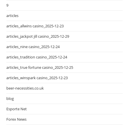
9
articles
articles_allwins casino_2025-12-23
articles_jackpot jill casino_2025-12-29
articles_nine casino_2025-12-24
articles_tradition casino_2025-12-24
articles_true fortune casino_2025-12-25
articles_winspark casino_2025-12-23
beer-necessities.co.uk
blog
Esporte Net
Forex News