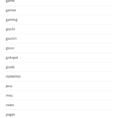
game
games
gaming
giochi
giochi1
gioco
gokspel
guide
IGAMING
jeux
misc
news
pages