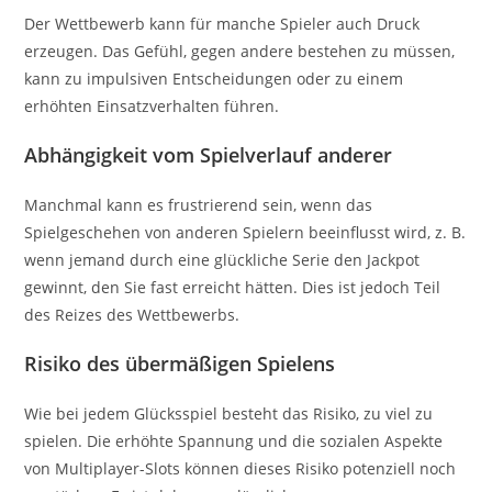
Der Wettbewerb kann für manche Spieler auch Druck
erzeugen. Das Gefühl, gegen andere bestehen zu müssen,
kann zu impulsiven Entscheidungen oder zu einem
erhöhten Einsatzverhalten führen.
Abhängigkeit vom Spielverlauf anderer
Manchmal kann es frustrierend sein, wenn das
Spielgeschehen von anderen Spielern beeinflusst wird, z. B.
wenn jemand durch eine glückliche Serie den Jackpot
gewinnt, den Sie fast erreicht hätten. Dies ist jedoch Teil
des Reizes des Wettbewerbs.
Risiko des übermäßigen Spielens
Wie bei jedem Glücksspiel besteht das Risiko, zu viel zu
spielen. Die erhöhte Spannung und die sozialen Aspekte
von Multiplayer-Slots können dieses Risiko potenziell noch