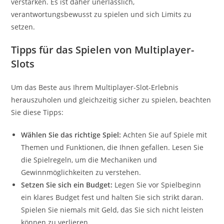
verstärken. Es ist daher unerlässlich,
verantwortungsbewusst zu spielen und sich Limits zu
setzen.
Tipps für das Spielen von Multiplayer-
Slots
Um das Beste aus Ihrem Multiplayer-Slot-Erlebnis
herauszuholen und gleichzeitig sicher zu spielen, beachten
Sie diese Tipps:
Wählen Sie das richtige Spiel:
Achten Sie auf Spiele mit
Themen und Funktionen, die Ihnen gefallen. Lesen Sie
die Spielregeln, um die Mechaniken und
Gewinnmöglichkeiten zu verstehen.
Setzen Sie sich ein Budget:
Legen Sie vor Spielbeginn
ein klares Budget fest und halten Sie sich strikt daran.
Spielen Sie niemals mit Geld, das Sie sich nicht leisten
können zu verlieren.