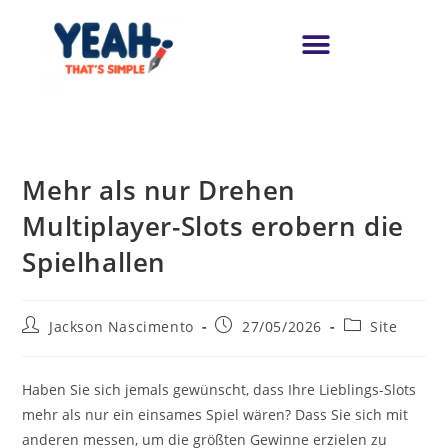
Mehr als nur Drehen
Multiplayer-Slots erobern die
Spielhallen
Jackson Nascimento
27/05/2026
Site
Haben Sie sich jemals gewünscht, dass Ihre Lieblings-Slots
mehr als nur ein einsames Spiel wären? Dass Sie sich mit
anderen messen, um die größten Gewinne erzielen zu