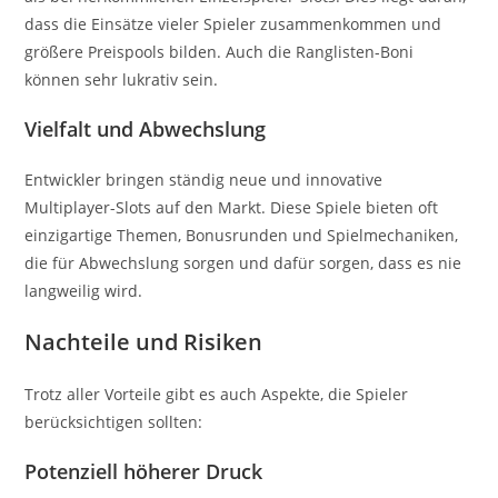
dass die Einsätze vieler Spieler zusammenkommen und
größere Preispools bilden. Auch die Ranglisten-Boni
können sehr lukrativ sein.
Vielfalt und Abwechslung
Entwickler bringen ständig neue und innovative
Multiplayer-Slots auf den Markt. Diese Spiele bieten oft
einzigartige Themen, Bonusrunden und Spielmechaniken,
die für Abwechslung sorgen und dafür sorgen, dass es nie
langweilig wird.
Nachteile und Risiken
Trotz aller Vorteile gibt es auch Aspekte, die Spieler
berücksichtigen sollten:
Potenziell höherer Druck