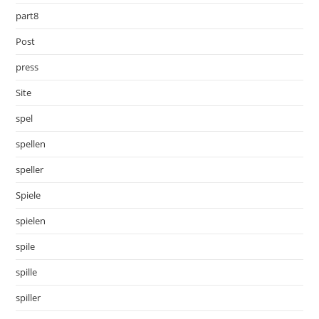
part8
Post
press
Site
spel
spellen
speller
Spiele
spielen
spile
spille
spiller