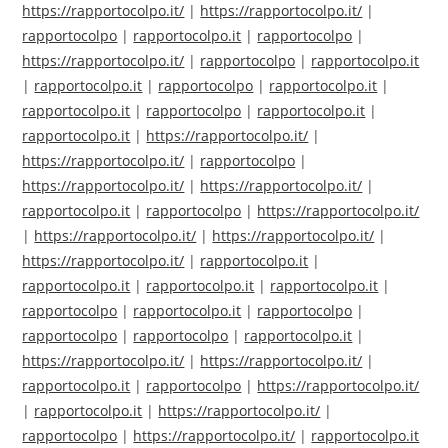
https://rapportocolpo.it/
|
https://rapportocolpo.it/
|
rapportocolpo
|
rapportocolpo.it
|
rapportocolpo
|
https://rapportocolpo.it/
|
rapportocolpo
|
rapportocolpo.it
|
rapportocolpo.it
|
rapportocolpo
|
rapportocolpo.it
|
rapportocolpo.it
|
rapportocolpo
|
rapportocolpo.it
|
rapportocolpo.it
|
https://rapportocolpo.it/
|
https://rapportocolpo.it/
|
rapportocolpo
|
https://rapportocolpo.it/
|
https://rapportocolpo.it/
|
rapportocolpo.it
|
rapportocolpo
|
https://rapportocolpo.it/
|
https://rapportocolpo.it/
|
https://rapportocolpo.it/
|
https://rapportocolpo.it/
|
rapportocolpo.it
|
rapportocolpo.it
|
rapportocolpo.it
|
rapportocolpo.it
|
rapportocolpo
|
rapportocolpo.it
|
rapportocolpo
|
rapportocolpo
|
rapportocolpo
|
rapportocolpo.it
|
https://rapportocolpo.it/
|
https://rapportocolpo.it/
|
rapportocolpo.it
|
rapportocolpo
|
https://rapportocolpo.it/
|
rapportocolpo.it
|
https://rapportocolpo.it/
|
rapportocolpo
|
https://rapportocolpo.it/
|
rapportocolpo.it