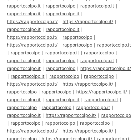
rapportocolpo.it
|
rapportocolpo
|
rapportocolpo.it
|
rapportocolpo.it
|
rapportocolpo.it
|
https://rapportocolpo.it/
|
https://rapportocolpo.it/
|
rapportocolpo.it
|
rapportocolpo.it
|
https://rapportocolpo.it/
|
rapportocolpo
|
https://rapportocolpo.it/
|
rapportocolpo
|
rapportocolpo.it
|
rapportocolpo
|
rapportocolpo.it
|
rapportocolpo
|
rapportocolpo.it
|
rapportocolpo
|
rapportocolpo.it
|
rapportocolpo.it
|
rapportocolpo
|
https://rapportocolpo.it/
|
rapportocolpo.it
|
rapportocolpo
|
rapportocolpo
|
https://rapportocolpo.it/
|
https://rapportocolpo.it/
|
rapportocolpo
|
rapportocolpo
|
https://rapportocolpo.it/
|
rapportocolpo.it
|
rapportocolpo.it
|
rapportocolpo.it
|
rapportocolpo
|
rapportocolpo
|
rapportocolpo.it
|
rapportocolpo.it
|
https://rapportocolpo.it/
|
rapportocolpo
|
rapportocolpo
|
rapportocolpo
|
rapportocolpo
|
https://rapportocolpo.it/
|
https://rapportocolpo.it/
|
rapportocolpo
|
https://rapportocolpo.it/
|
rapportocolpo.it