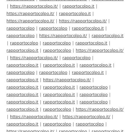
|
https://rapportocolpo.it/
|
rapportocolpo.it
|
https://rapportocolpo.it/
|
rapportocolpo.it
|
https://rapportocolpo.it/
|
https://rapportocolpo.it/
|
rapportocolpo
|
rapportocolpo
|
rapportocolpo.it
|
rapportocolpo
|
https://rapportocolpo.it/
|
rapportocolpo.it
|
rapportocolpo
|
rapportocolpo
|
rapportocolpo.it
|
rapportocolpo.it
|
rapportocolpo
|
https://rapportocolpo.it/
|
https://rapportocolpo.it/
|
rapportocolpo
|
rapportocolpo.it
|
rapportocolpo.it
|
rapportocolpo.it
|
rapportocolpo
|
rapportocolpo
|
rapportocolpo.it
|
rapportocolpo.it
|
https://rapportocolpo.it/
|
rapportocolpo.it
|
rapportocolpo.it
|
rapportocolpo
|
rapportocolpo.it
|
rapportocolpo.it
|
rapportocolpo
|
rapportocolpo.it
|
rapportocolpo.it
|
rapportocolpo
|
rapportocolpo.it
|
rapportocolpo
|
https://rapportocolpo.it/
|
https://rapportocolpo.it/
|
https://rapportocolpo.it/
|
rapportocolpo.it
|
rapportocolpo
|
rapportocolpo
|
https://rapportocolpo.it/
|
rapportocolpo
|
rapportocolpo.it