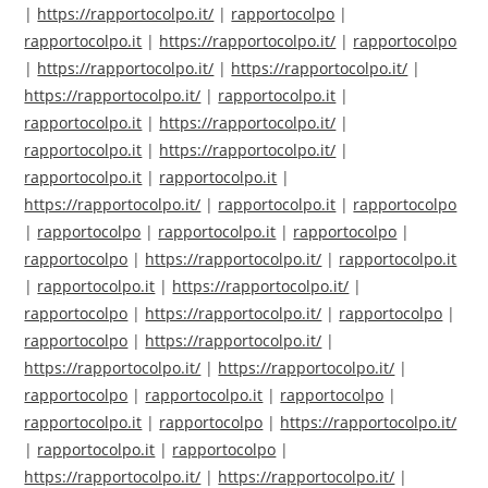
|
https://rapportocolpo.it/
|
rapportocolpo
|
rapportocolpo.it
|
https://rapportocolpo.it/
|
rapportocolpo
|
https://rapportocolpo.it/
|
https://rapportocolpo.it/
|
https://rapportocolpo.it/
|
rapportocolpo.it
|
rapportocolpo.it
|
https://rapportocolpo.it/
|
rapportocolpo.it
|
https://rapportocolpo.it/
|
rapportocolpo.it
|
rapportocolpo.it
|
https://rapportocolpo.it/
|
rapportocolpo.it
|
rapportocolpo
|
rapportocolpo
|
rapportocolpo.it
|
rapportocolpo
|
rapportocolpo
|
https://rapportocolpo.it/
|
rapportocolpo.it
|
rapportocolpo.it
|
https://rapportocolpo.it/
|
rapportocolpo
|
https://rapportocolpo.it/
|
rapportocolpo
|
rapportocolpo
|
https://rapportocolpo.it/
|
https://rapportocolpo.it/
|
https://rapportocolpo.it/
|
rapportocolpo
|
rapportocolpo.it
|
rapportocolpo
|
rapportocolpo.it
|
rapportocolpo
|
https://rapportocolpo.it/
|
rapportocolpo.it
|
rapportocolpo
|
https://rapportocolpo.it/
|
https://rapportocolpo.it/
|