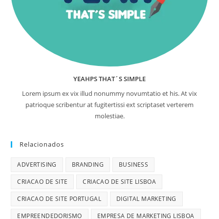
YEAHPS THAT´S SIMPLE
Lorem ipsum ex vix illud nonummy novumtatio et his. At vix
patrioque scribentur at fugitertissi ext scriptaset verterem
molestiae.
Relacionados
ADVERTISING
BRANDING
BUSINESS
CRIACAO DE SITE
CRIACAO DE SITE LISBOA
CRIACAO DE SITE PORTUGAL
DIGITAL MARKETING
EMPREENDEDORISMO
EMPRESA DE MARKETING LISBOA