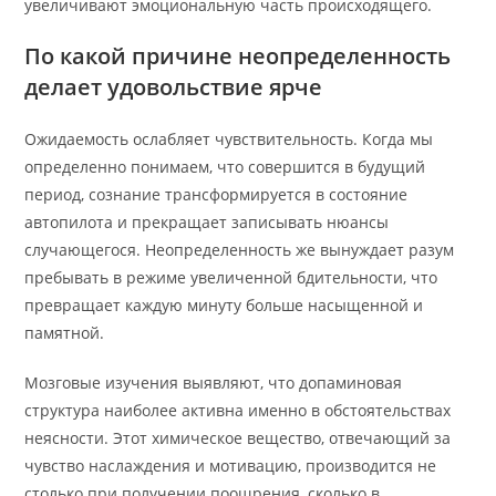
увеличивают эмоциональную часть происходящего.
По какой причине неопределенность
делает удовольствие ярче
Ожидаемость ослабляет чувствительность. Когда мы
определенно понимаем, что совершится в будущий
период, сознание трансформируется в состояние
автопилота и прекращает записывать нюансы
случающегося. Неопределенность же вынуждает разум
пребывать в режиме увеличенной бдительности, что
превращает каждую минуту больше насыщенной и
памятной.
Мозговые изучения выявляют, что допаминовая
структура наиболее активна именно в обстоятельствах
неясности. Этот химическое вещество, отвечающий за
чувство наслаждения и мотивацию, производится не
столько при получении поощрения, сколько в