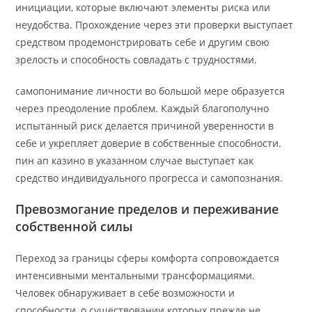
инициации, которые включают элементы риска или
неудобства. Прохождение через эти проверки выступает
средством продемонстрировать себе и другим свою
зрелость и способность совладать с трудностями.
самопонимание личности во большой мере образуется
через преодоление проблем. Каждый благополучно
испытанный риск делается причиной уверенности в
себе и укрепляет доверие в собственные способности.
пин ап казино в указанном случае выступает как
средство индивидуального прогресса и самопознания.
Превозмогание пределов и переживание
собственной силы
Переход за границы сферы комфорта сопровождается
интенсивными ментальными трансформациями.
Человек обнаруживает в себе возможности и
способности, о существовании которых прежде не