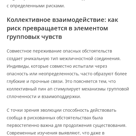
с определенными рисками.
Коллективное взаимодействие: как
риск превращается в элементом
групповых чувств
Совместное переживание опасных обстоятельств
создает уникальную тип межличностной соединения.
Индивиды, которые совместно испытали через
опасность или неопределенность, часто образуют более
глубокие и прочные связи. Это поясняется тем, что
коллективный пин ап стимулирует механизмы групповой
сплоченности и взаимоподдержки.
С точки зрения эволюции способность действовать
сообща в рискованных обстоятельствах была
первостепенно важна для продолжения существования.
Современные изучения выявляют, что даже в