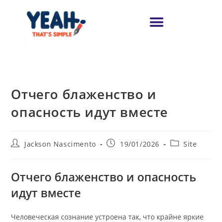
Отчего блаженство и
опасность идут вместе
Jackson Nascimento
19/01/2026
Site
Отчего блаженство и опасность
идут вместе
Человеческая сознание устроена так, что крайне яркие