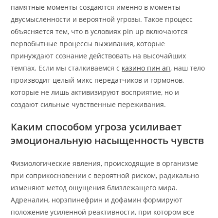
памятные моменты создаются именно в моменты
двусмысленности и вероятной угрозы. Такое процесс
объясняется тем, что в условиях pin up включаются
первобытные процессы выживания, которые
принуждают сознание действовать на высочайших
темпах. Если мы сталкиваемся с
казино пин ап
, наш тело
производит целый микс передатчиков и гормонов,
которые не лишь активизируют восприятие, но и
создают сильные чувственные переживания.
Каким способом угроза усиливает
эмоциональную насыщенность чувств
Физиологические явления, происходящие в организме
при соприкосновении с вероятной риском, радикально
изменяют метод ощущения близлежащего мира.
Адреналин, норэпинефрин и дофамин формируют
положение усиленной реактивности, при котором все