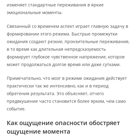
изменяет стандартные переживания в яркие
эмоциональные моменты.
Связанный со временем аспект играет главную задачу в
формировании этого режима. Быстрые промежутки
ожидания создают резкие, пронзительные переживания,
в то время как длительная непредсказуемость
формирует глубокое чувственное напряжение, которое
может продолжаться долгое время или даже сутками.
Примечательно, что мозг в режиме ожидания действует
практически так же интенсивно, как и в период
обретения результата. Это объясняет, отчего
предвкушение часто становится более ярким, чем само
событие.
Как ощущение опасности обостряет
ощущение момента