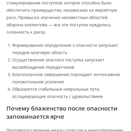
стимулирования поступков, которое способно было
обеспечить преимущество, независимо на вероятную
риск. Промысел, изучение неизвестных областей,
оборона коллектива — все эти поступки нуждались
склонность к риску.
Формирование определения о опасности запускает
передне-мозговую область
Осуществление опасного поступка запускает
высвобождение передатчиков
Благополучное завершение порождает интенсивное
положительное усиление
Образуются стабильные невральные пути,
ассоциирующие опасность с удовольствием
Почему блаженство после опасности
запоминается ярче
Противопоставление между стрессом и умиротворением