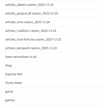
articles_allwins casino_2025-12-23
articles_jackpot jill casino_2025-12-29
articles_nine casino_2025-12-24
articles_tradition casino_2025-12-24
articles_true fortune casino_2025-12-25
articles_winspark casino_2025-12-23
beer-necessities.co.uk
blog
Esporte Net
Forex News
game
games