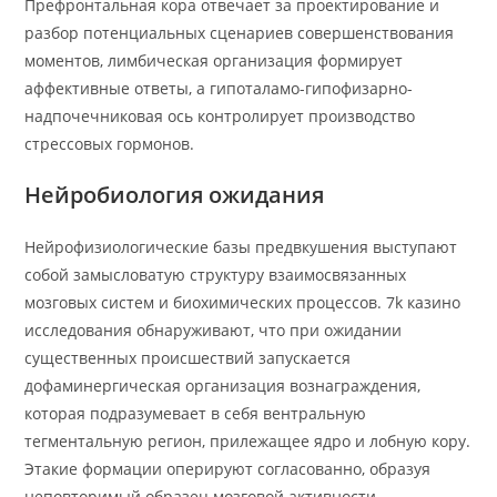
Префронтальная кора отвечает за проектирование и
разбор потенциальных сценариев совершенствования
моментов, лимбическая организация формирует
аффективные ответы, а гипоталамо-гипофизарно-
надпочечниковая ось контролирует производство
стрессовых гормонов.
Нейробиология ожидания
Нейрофизиологические базы предвкушения выступают
собой замысловатую структуру взаимосвязанных
мозговых систем и биохимических процессов. 7k казино
исследования обнаруживают, что при ожидании
существенных происшествий запускается
дофаминергическая организация вознаграждения,
которая подразумевает в себя вентральную
тегментальную регион, прилежащее ядро и лобную кору.
Этакие формации оперируют согласованно, образуя
неповторимый образец мозговой активности.