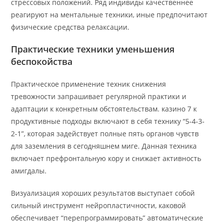
стрессовых положений. Ряд индивиды качественнее
реагируют на ментальные техники, иные предпочитают
физические средства релаксации.
Практические техники уменьшения
беспокойства
Практическое применение техник снижения
тревожности запрашивает регулярной практики и
адаптации к конкретным обстоятельствам. казино 7 к
продуктивные подходы включают в себя технику “5-4-3-
2-1”, которая задействует полные пять органов чувств
для заземления в сегодняшнем миге. Данная техника
включает префронтальную кору и снижает активность
амигдалы.
Визуализация хороших результатов выступает собой
сильный инструмент нейропластичности, каковой
обеспечивает “перепрограммировать” автоматические