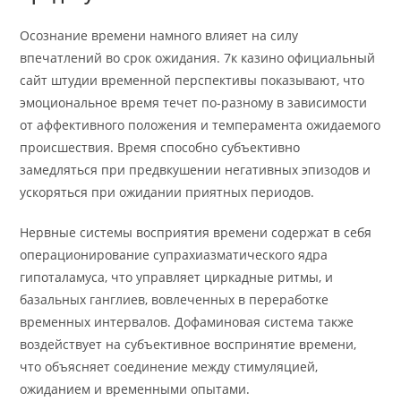
Осознание времени намного влияет на силу
впечатлений во срок ожидания. 7к казино официальный
сайт штудии временной перспективы показывают, что
эмоциональное время течет по-разному в зависимости
от аффективного положения и темперамента ожидаемого
происшествия. Время способно субъективно
замедляться при предвкушении негативных эпизодов и
ускоряться при ожидании приятных периодов.
Нервные системы восприятия времени содержат в себя
операционирование супрахиазматического ядра
гипоталамуса, что управляет циркадные ритмы, и
базальных ганглиев, вовлеченных в переработке
временных интервалов. Дофаминовая система также
воздействует на субъективное воспринятие времени,
что объясняет соединение между стимуляцией,
ожиданием и временными опытами.