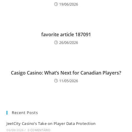
19/06/2026
favorite article 187091
26/06/2026
Casigo Casino: What’s Next for Canadian Players?
11/05/2026
Recent Posts
JeetCity Casino’s Take on Player Data Protection
06/08/2026
/
0 COMENTÁRIO