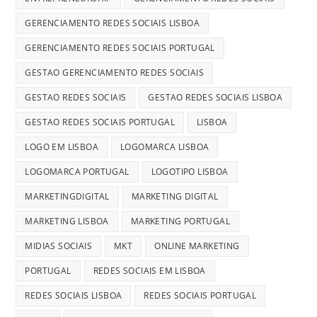
GERENCIAMENTO REDES SOCIAIS LISBOA
GERENCIAMENTO REDES SOCIAIS PORTUGAL
GESTAO GERENCIAMENTO REDES SOCIAIS
GESTAO REDES SOCIAIS
GESTAO REDES SOCIAIS LISBOA
GESTAO REDES SOCIAIS PORTUGAL
LISBOA
LOGO EM LISBOA
LOGOMARCA LISBOA
LOGOMARCA PORTUGAL
LOGOTIPO LISBOA
MARKETINGDIGITAL
MARKETING DIGITAL
MARKETING LISBOA
MARKETING PORTUGAL
MIDIAS SOCIAIS
MKT
ONLINE MARKETING
PORTUGAL
REDES SOCIAIS EM LISBOA
REDES SOCIAIS LISBOA
REDES SOCIAIS PORTUGAL