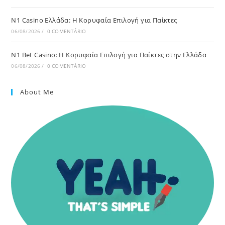
N1 Casino Ελλάδα: Η Κορυφαία Επιλογή για Παίκτες
06/08/2026
/
0 COMENTÁRIO
N1 Bet Casino: Η Κορυφαία Επιλογή για Παίκτες στην Ελλάδα
06/08/2026
/
0 COMENTÁRIO
About Me