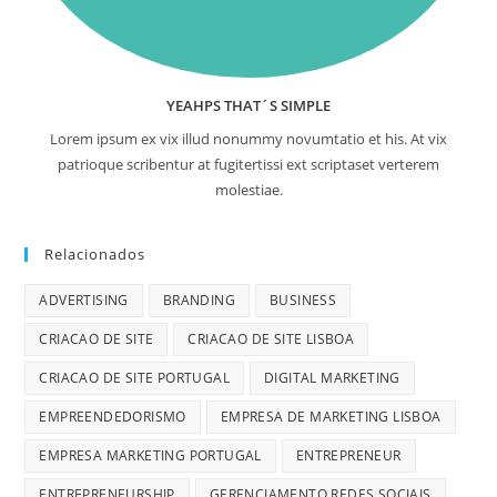
YEAHPS THAT´S SIMPLE
Lorem ipsum ex vix illud nonummy novumtatio et his. At vix
patrioque scribentur at fugitertissi ext scriptaset verterem
molestiae.
Relacionados
ADVERTISING
BRANDING
BUSINESS
CRIACAO DE SITE
CRIACAO DE SITE LISBOA
CRIACAO DE SITE PORTUGAL
DIGITAL MARKETING
EMPREENDEDORISMO
EMPRESA DE MARKETING LISBOA
EMPRESA MARKETING PORTUGAL
ENTREPRENEUR
ENTREPRENEURSHIP
GERENCIAMENTO REDES SOCIAIS