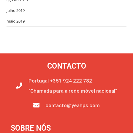
julho 2019
maio 2019
CONTACTO
Portugal +351 924 222 782
"Chamada para a rede móvel nacional"
contacto@yeahps.com
SOBRE NÓS