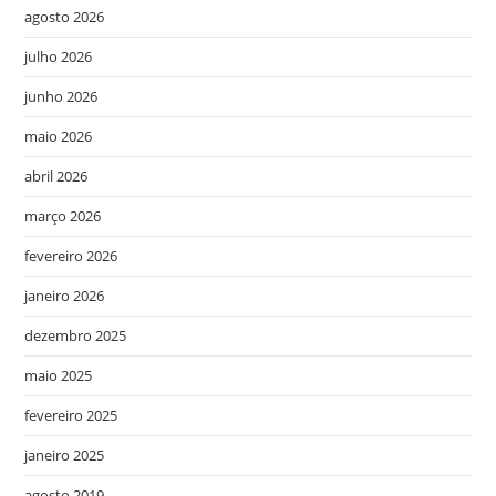
agosto 2026
julho 2026
junho 2026
maio 2026
abril 2026
março 2026
fevereiro 2026
janeiro 2026
dezembro 2025
maio 2025
fevereiro 2025
janeiro 2025
agosto 2019