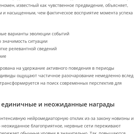
еномен, известный как чувственное предвидение, объясняет,
м и насыщенным, чем фактическое восприятие момента успеха
ные варианты эволюции событий
 значимость ситуации
отке релевантной сведений
ние
ована на удержание активного поведения в периоды
индивиды ощущают частичное разочарование немедленно вслед
 трансформируется на поиск современных перспектив для
на единичные и неожиданные награды
нтенсивную нейромедиаторную отклик из-за закону новизны и
то неожиданное благоприятное, нервные сети переживают
пережает обычные уровни в значительно. Так, повышаются