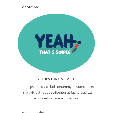
About Me
YEAHPS THAT´S SIMPLE
Lorem ipsum ex vix illud nonummy novumtatio et
his. At vix patrioque scribentur at fugitertissi ext
scriptaset verterem molestiae.
Relacionados