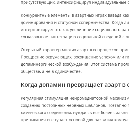
присутствующих, интенсифицируя индивидуальные
Конкурентные элементы в азартных играх вавада ка
доминирования и статусной соперничества. Когда ли
интерпретирует это как увеличение социального ран
согласовывает интеграцию социальной сведений с
Открытый характер многих азартных процессов при
Поощрение окружающих, восхищение успехом или п
допаминергической возбуждения. Этот система проя
обществе, а не в одиночестве.
Когда допамин превращает азарт в
Регулярная стимуляция нейромедиаторной механизма
созданию постоянных нервных шаблонов. Поэтапно г
химического соединения, нуждаясь все более сильных
привыкания выступает основой для развития компул