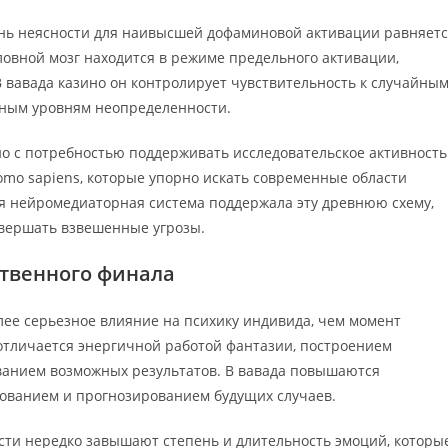
нь неясности для наивысшей дофаминовой активации равняет
овной мозг находится в режиме предельного активации,
 вавада казино он контролирует чувствительность к случайны
чным уровням неопределенности.
но с потребностью поддерживать исследовательское активность
omo sapiens, которые упорно искать современные области
я нейромедиаторная система поддержала эту древнюю схему,
овершать взвешенные угрозы.
твенного финала
ее серьезное влияние на психику индивида, чем момент
отличается энергичной работой фантазии, построением
анием возможных результатов. В вавада повышаются
ованием и прогнозированием будущих случаев.
сти нередко завышают степень и длительность эмоций, которы