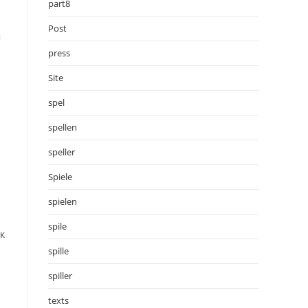
part8
Post
м
press
Site
spel
spellen
speller
Spiele
spielen
spile
к
spille
spiller
texts