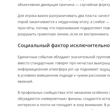
объективная движущая причина — случайная флукту
Для игрока важно разграничивать два пласта: качес
порой заканчивается к неудачному итогу, а слабое 
просчёты, потому что переживание подкрепляет пове
разрушить грамотную линию, если ее воспринимать 
Социальный фактор исключительнос
Единичные события обладают значительной группов
вместо стандартным: говорят про нечастых выигрыша
информационная атмосфера pin up поднимает ощуще
в условиях взвешенном подходе к чужим рассказам п
явлений.
В профильных сообществах этот механизм особенно
обсуждаются «невероятные» финалы, создаются истор
интересно и почти не попадает в зону внимания. В р