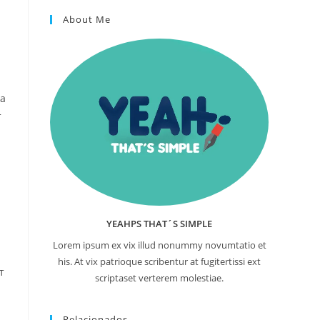
About Me
 а
т
YEAHPS THAT´S SIMPLE
Lorem ipsum ex vix illud nonummy novumtatio et
his. At vix patrioque scribentur at fugitertissi ext
т
scriptaset verterem molestiae.
Relacionados