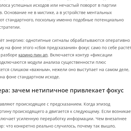
полоса успешных исходов или нечастый поворот в партии
. Основание не в мистике, а в устройстве ментальных
 от стандартного, поскольку именно подобные потенциально
стратегии.
жёт энергию: однотипные сигналы обрабатываются оперативно
у на фоне этого «сбоя предсказания» фокус само по себе растё
 разборе
казино пин ап
. Включается контур «фиксации
подключаются модули анализа существенности плюс
ется слишком «важным», нежели оно выступает на самом деле,
 на фоне стандартном исходе.
ера: зачем нетипичное привлекает фокус
авляют происходящее с предсказанием. Когда эпизод
артину происходящего а двигается к следующему. Если возникае
 включает усиленную переработку информации. Чем внезапнее
ор: что конкретно реально случилось, почему так вышло,