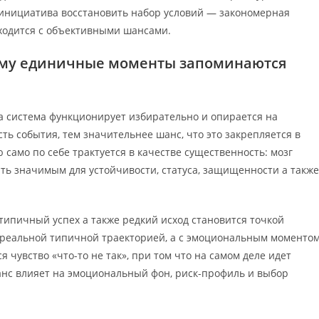
ая инициатива восстановить набор условий — закономерная
сходится с объективными шансами.
чему единичные моменты запоминаются
 система функционирует избирательно и опирается на
ть события, тем значительнее шанс, что это закрепляется в
само по себе трактуется в качестве существенность: мозг
ть значимым для устойчивости, статуса, защищенности а также
етипичный успех а также редкий исход становится точкой
о реальной типичной траекторией, а с эмоциональным моментом
 чувство «что-то не так», при том что на самом деле идет
анс влияет на эмоциональный фон, риск-профиль и выбор