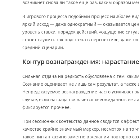
возникнет снова ли такое ещё раз, каким образом ме
В игрового процесса подобный процесс наиболее ви
яркий исход — даже однократный — оказывается цен
уровень ставки, порядок действий, «ощущение ситуац
станет служить как подсказка в перспективе, даже к
средний сценарий.
Контур вознаграждения: нарастание
Сильная отдача на редкость обусловлена с тем, как
Сознание оценивает не лишь сам результат, а также и
Непредсказуемое вознаграждение часто усиливает э
случае, если награда появляется «неожиданно», ее л
фиксируется прочнее.
При сессионных контекстах данное сводится к эффек
качестве крайне значимый маркер, несмотря на то чт
такое пин ап казино заметно в желании повторно соз