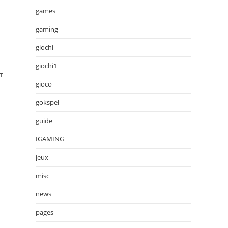
games
gaming
giochi
giochi1
т
gioco
gokspel
guide
IGAMING
jeux
misc
news
pages