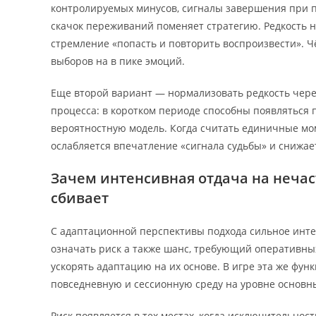
контролируемых минусов, сигналы завершения при п
скачок переживаний поменяет стратегию. Редкость не
стремление «попасть и повторить воспроизвести». 
выборов на в пике эмоций.
Еще второй вариант — нормализовать редкость чере
процесса: в коротком периоде способны появляться п
вероятностную модель. Когда считать единичные мо
ослабляется впечатление «сигнала судьбы» и снижа
Зачем интенсивная отдача на нечаст
сбивает
С адаптационной перспективы подхода сильное инте
означать риск а также шанс, требующий оперативных
ускорять адаптацию на их основе. В игре эта же фун
повседневную и сессионную среду на уровне основны
Риск появляется в тех местах, когда исключительнос