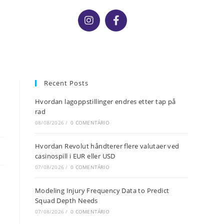
Recent Posts
Hvordan lagoppstillinger endres etter tap på
rad
08/08/2026
/
0 COMENTÁRIO
Hvordan Revolut håndterer flere valutaer ved
casinospill i EUR eller USD
07/08/2026
/
0 COMENTÁRIO
Modeling Injury Frequency Data to Predict
Squad Depth Needs
07/08/2026
/
0 COMENTÁRIO