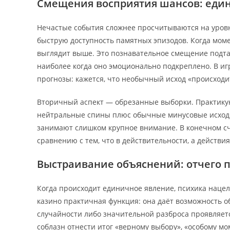
Смещения восприятия шансов: еди
Нечастые события сложнее просчитываются на уровн
быструю доступность памятных эпизодов. Когда моме
выглядит выше. Это познавательное смещение подта
наиболее когда оно эмоционально подкреплено. В и
прогнозы: кажется, что необычный исход «происходи
Вторичный аспект — обрезанные выборки. Практик
нейтральные спины плюс обычные минусовые исходы.
занимают слишком крупное внимание. В конечном счё
сравнению с тем, что в действительности, а действи
Выстраивание объяснений: отчего 
Когда происходит единичное явление, психика наце
казино практичная функция: она даёт возможность о
случайности либо значительной разброса проявляетс
соблазн отнести итог «верному выбору», «особому мо