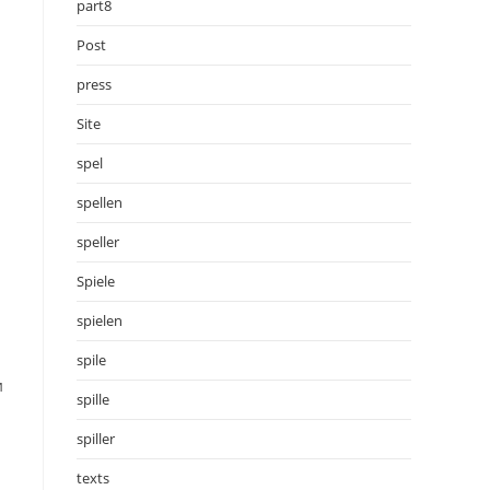
part8
Post
press
Site
spel
spellen
speller
Spiele
spielen
spile
и
spille
spiller
texts