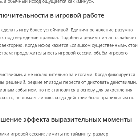
, а обычный исход ощущается как «минус».
лючительности в игровой работе
сделать игру более устойчивой. Единичное явление разумно
 как подтверждение правила. Подобный режим пин ап ослабляет
раекторию. Когда исход кажется «слишком существенным», стои
трам: продолжительность игровой сессии, объём игрового
ействиями, а не исключительно за итогами. Когда фиксируется
ны решений, редкие эпизоды перестают диктовать действиями.
ивным событием, но не становится в основу для закрепления
скость, не ломает линию, когда действие было правильным по
ьшение эффекта выразительных моменты
мки игровой сессии: лимиты по таймингу, размер