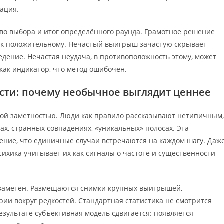
ация.
тво выбора и итог определённого раунда. Грамотное решение
— к положительному. Нечастый выигрыш зачастую скрывает
дение. Нечастая неудача, в противоположность этому, может
как индикатор, что метод ошибочен.
ти: почему необычное выглядит ценнее
ой заметностью. Люди как правило рассказывают нетипичным,
х, странных совпадениях, «уникальных» полосах. Эта
ние, что единичные случаи встречаются на каждом шагу. Даж
сихика учитывает их как сигналы о частоте и существенности
 заметен. Размещаются снимки крупных выигрышей,
ии вокруг редкостей. Стандартная статистика не смотрится
езультате субъективная модель сдвигается: появляется