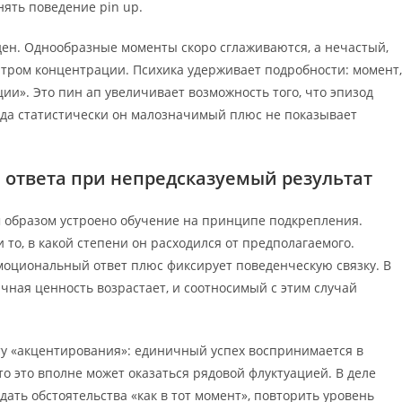
нять поведение pin up.
ден. Однообразные моменты скоро сглаживаются, а нечастый,
тром концентрации. Психика удерживает подробности: момент,
ии». Это пин ап увеличивает возможность того, что эпизод
огда статистически он малозначимый плюс не показывает
 ответа при непредсказуемый результат
им образом устроено обучение на принципе подкрепления.
 то, в какой степени он расходился от предполагаемого.
моциональный ответ плюс фиксирует поведенческую связку. В
ичная ценность возрастает, и соотносимый с этим случай
ту «акцентирования»: единичный успех воспринимается в
о это вполне может оказаться рядовой флуктуацией. В деле
дать обстоятельства «как в тот момент», повторить уровень