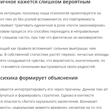
ничное кажется слишком вероятным
е интуиции, поскольку наша психология ориентируется на
нт пин ап без усилий вспоминается, его повторяемость
лкивает трактовать единичное в роли «почти закономерное»,
гровом процессе это способно переходить в неправильные
т слишком часто», при том что фактически он маловероятен.
ующий как правило вспоминает сильные выигрыши, чем
 В собственной статистике растёт перекос: нечастые эпизоды
те складывается чувство, что вероятность значительнее, по
я становятся склонными выстраиваться около редкостей.
психика формирует объяснения
ливается интерпретировать его через причины. Данное пин ап
бучаться и формировать стратегии. Однако в контексте
я опасность сбитого каузального заключения. Возникает
менту», «идеальному моменту времени», несмотря на то что