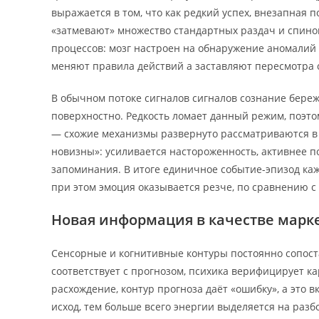
выражается в том, что как редкий успех, внезапная 
«затмевают» множество стандартных раздач и спинов
процессов: мозг настроен на обнаружение аномалий
меняют правила действий а заставляют пересмотра 
В обычном потоке сигналов сигналов сознание бере
поверхностно. Редкость ломает данный режим, поэтом
— схожие механизмы развернуто рассматриваются в
новизны»: усиливается настороженность, активнее 
запоминания. В итоге единичное событие-эпизод каж
при этом эмоция оказывается резче, по сравнению с
Новая информация в качестве марк
Сенсорные и когнитивные контуры постоянно сопост
соответствует с прогнозом, психика верифицирует к
расхождение, контур прогноза даёт «ошибку», а это
исход, тем больше всего энергии выделяется на разб