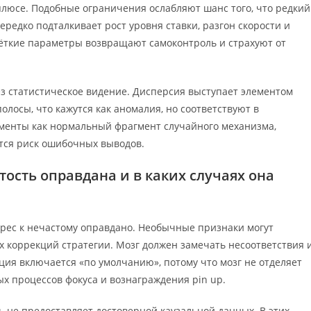
люсе. Подобные ограничения ослабляют шанс того, что редкий
редко подталкивает рост уровня ставки, разгон скорости и
Чёткие параметры возвращают самоконтроль и страхуют от
з статистическое видение. Дисперсия выступает элементом
олосы, что кажутся как аномалия, но соответствуют в
менты как нормальный фрагмент случайного механизма,
ется риск ошибочных выводов.
ость оправдана и в каких случаях она
рес к нечастому оправдано. Необычные признаки могут
 коррекций стратегии. Мозг должен замечать несоответствия 
кция включается «по умолчанию», потому что мозг не отделяет
х процессов фокуса и вознаграждения pin up.
ть не предоставляет достоверной каузальной данных. В этих