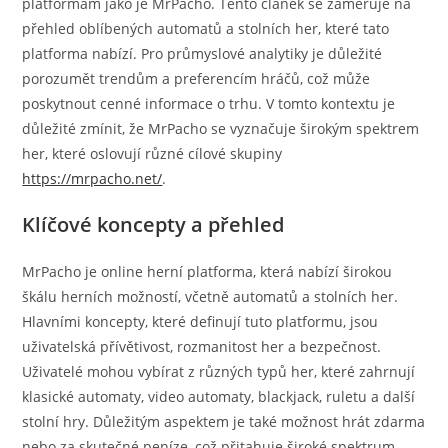
platformám jako je MrPacho. Tento článek se zaměřuje na
přehled oblíbených automatů a stolních her, které tato
platforma nabízí. Pro průmyslové analytiky je důležité
porozumět trendům a preferencím hráčů, což může
poskytnout cenné informace o trhu. V tomto kontextu je
důležité zmínit, že MrPacho se vyznačuje širokým spektrem
her, které oslovují různé cílové skupiny
https://mrpacho.net/
.
Klíčové koncepty a přehled
MrPacho je online herní platforma, která nabízí širokou
škálu herních možností, včetně automatů a stolních her.
Hlavními koncepty, které definují tuto platformu, jsou
uživatelská přívětivost, rozmanitost her a bezpečnost.
Uživatelé mohou vybírat z různých typů her, které zahrnují
klasické automaty, video automaty, blackjack, ruletu a další
stolní hry. Důležitým aspektem je také možnost hrát zdarma
nebo za skutečné peníze, což přitahuje široké spektrum