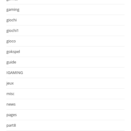
gaming
giochi
giochi1
gioco
gokspel
guide
IGAMING
jeux
misc
news
pages
part8