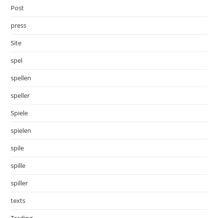
Post
press
Site
spel
spellen
speller
Spiele
spielen
spile
spille
spiller
texts
Trading