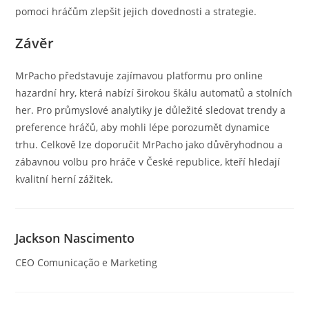
pomoci hráčům zlepšit jejich dovednosti a strategie.
Závěr
MrPacho představuje zajímavou platformu pro online
hazardní hry, která nabízí širokou škálu automatů a stolních
her. Pro průmyslové analytiky je důležité sledovat trendy a
preference hráčů, aby mohli lépe porozumět dynamice
trhu. Celkově lze doporučit MrPacho jako důvěryhodnou a
zábavnou volbu pro hráče v České republice, kteří hledají
kvalitní herní zážitek.
Jackson Nascimento
CEO Comunicação e Marketing