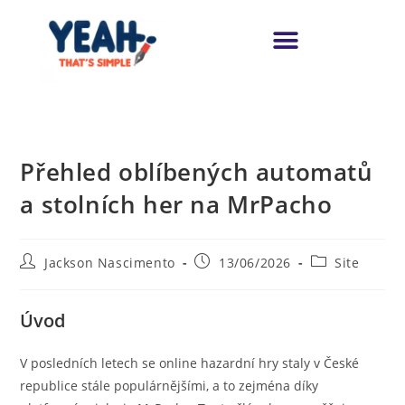
Přehled oblíbených automatů
a stolních her na MrPacho
Jackson Nascimento
13/06/2026
Site
Úvod
V posledních letech se online hazardní hry staly v České
republice stále populárnějšími, a to zejména díky