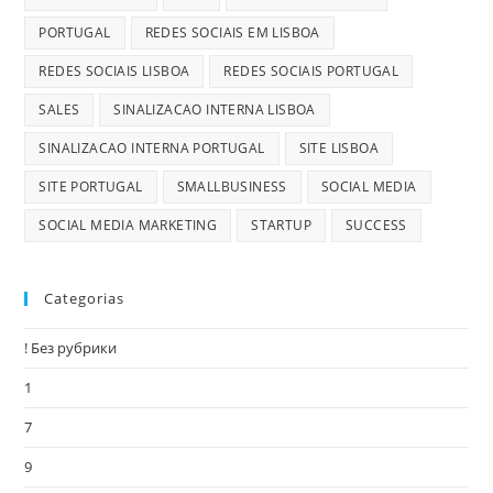
PORTUGAL
REDES SOCIAIS EM LISBOA
REDES SOCIAIS LISBOA
REDES SOCIAIS PORTUGAL
SALES
SINALIZACAO INTERNA LISBOA
SINALIZACAO INTERNA PORTUGAL
SITE LISBOA
SITE PORTUGAL
SMALLBUSINESS
SOCIAL MEDIA
SOCIAL MEDIA MARKETING
STARTUP
SUCCESS
Categorias
! Без рубрики
1
7
9