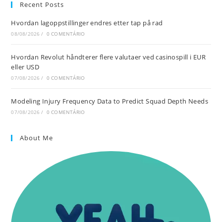
Recent Posts
Hvordan lagoppstillinger endres etter tap på rad
08/08/2026
/
0 COMENTÁRIO
Hvordan Revolut håndterer flere valutaer ved casinospill i EUR
eller USD
07/08/2026
/
0 COMENTÁRIO
Modeling Injury Frequency Data to Predict Squad Depth Needs
07/08/2026
/
0 COMENTÁRIO
About Me