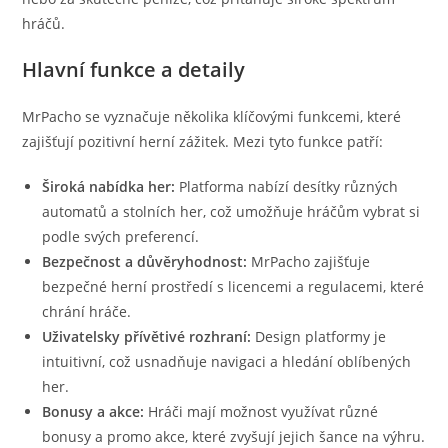
hráčů.
Hlavní funkce a detaily
MrPacho se vyznačuje několika klíčovými funkcemi, které
zajišťují pozitivní herní zážitek. Mezi tyto funkce patří:
Široká nabídka her:
Platforma nabízí desítky různých
automatů a stolních her, což umožňuje hráčům vybrat si
podle svých preferencí.
Bezpečnost a důvěryhodnost:
MrPacho zajišťuje
bezpečné herní prostředí s licencemi a regulacemi, které
chrání hráče.
Uživatelsky přívětivé rozhraní:
Design platformy je
intuitivní, což usnadňuje navigaci a hledání oblíbených
her.
Bonusy a akce:
Hráči mají možnost využívat různé
bonusy a promo akce, které zvyšují jejich šance na výhru.