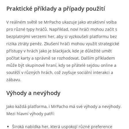
Praktické příklady a případy použití
V reálném světě se MrPacho ukazuje jako atraktivní volba
pro různé typy hráčů. Například, noví hráči mohou začít s
bezplatnými verzemi her, aby si vyzkoušeli platformu bez
rizika ztráty peněz. Zkušení hráči mohou využít strategické
přístupy v hrách jako je blackjack, kde je důležité umět
počítat karty a správně se rozhodovat. Dalším příkladem
může být skupinové hraní, kdy se přátelé sejdou online a
soutěží v různých hrách, což zvyšuje sociální interakci a
zábavu.
Výhody a nevýhody
Jako každá platforma, i MrPacho má své výhody a nevýhody.
Mezi hlavní výhody patří:
Široká nabídka her, která uspokojí různé preference