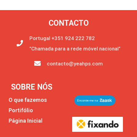
CONTACTO
Portugal +351 924 222 782
"Chamada para a rede móvel nacional"
contacto@yeahps.com
SOBRE NÓS
O que fazemos
Portifólio
Página Inicial