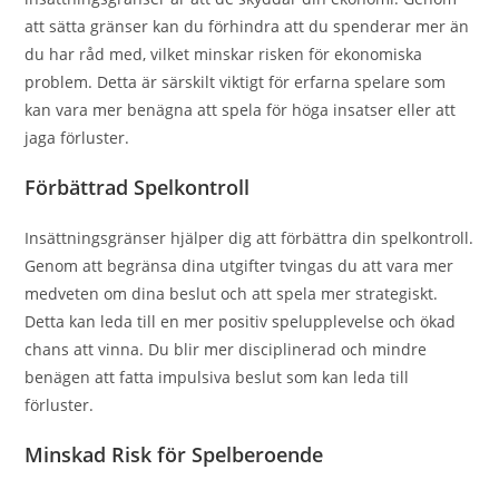
att sätta gränser kan du förhindra att du spenderar mer än
du har råd med, vilket minskar risken för ekonomiska
problem. Detta är särskilt viktigt för erfarna spelare som
kan vara mer benägna att spela för höga insatser eller att
jaga förluster.
Förbättrad Spelkontroll
Insättningsgränser hjälper dig att förbättra din spelkontroll.
Genom att begränsa dina utgifter tvingas du att vara mer
medveten om dina beslut och att spela mer strategiskt.
Detta kan leda till en mer positiv spelupplevelse och ökad
chans att vinna. Du blir mer disciplinerad och mindre
benägen att fatta impulsiva beslut som kan leda till
förluster.
Minskad Risk för Spelberoende