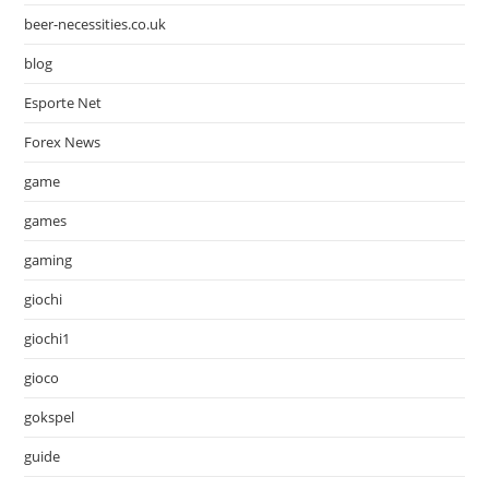
beer-necessities.co.uk
blog
Esporte Net
Forex News
game
games
gaming
giochi
giochi1
gioco
gokspel
guide