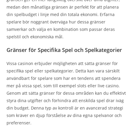
medan den månatliga gränsen är perfekt för att planera
din spelbudget i linje med din totala ekonomi. Erfarna
spelare bör noggrant överväga hur dessa gränser
samverkar och välja en kombination som passar deras
spelstil och ekonomiska mål.
Gränser för Specifika Spel och Spelkategorier
Vissa casinon erbjuder möjligheten att sätta gränser för
specifika spel eller spelkategorier. Detta kan vara särskilt
användbart för spelare som har en tendens att spendera
mer på vissa spel, som till exempel slots eller live casino.
Genom att sätta gränser för dessa områden kan du effektivt
styra dina utgifter och förhindra att enskilda spel drar iväg
din budget. Denna typ av kontroll är en avancerad strategi
som kräver en djup förståelse av dina egna spelvanor och
preferenser.