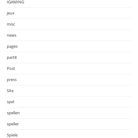
IGAMING
jeux
misc
news
pages
part8
Post
press
Site
spel
spellen
speller
Spiele