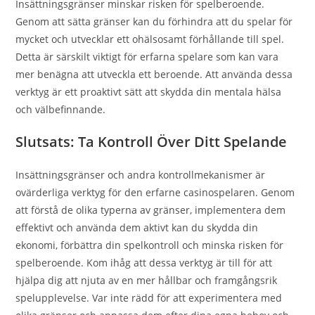
Insättningsgränser minskar risken för spelberoende.
Genom att sätta gränser kan du förhindra att du spelar för
mycket och utvecklar ett ohälsosamt förhållande till spel.
Detta är särskilt viktigt för erfarna spelare som kan vara
mer benägna att utveckla ett beroende. Att använda dessa
verktyg är ett proaktivt sätt att skydda din mentala hälsa
och välbefinnande.
Slutsats: Ta Kontroll Över Ditt Spelande
Insättningsgränser och andra kontrollmekanismer är
ovärderliga verktyg för den erfarne casinospelaren. Genom
att förstå de olika typerna av gränser, implementera dem
effektivt och använda dem aktivt kan du skydda din
ekonomi, förbättra din spelkontroll och minska risken för
spelberoende. Kom ihåg att dessa verktyg är till för att
hjälpa dig att njuta av en mer hållbar och framgångsrik
spelupplevelse. Var inte rädd för att experimentera med