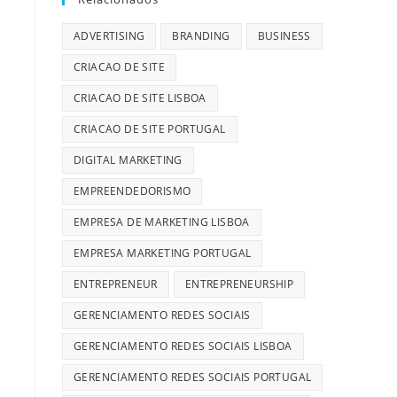
ADVERTISING
BRANDING
BUSINESS
CRIACAO DE SITE
CRIACAO DE SITE LISBOA
CRIACAO DE SITE PORTUGAL
DIGITAL MARKETING
EMPREENDEDORISMO
EMPRESA DE MARKETING LISBOA
EMPRESA MARKETING PORTUGAL
ENTREPRENEUR
ENTREPRENEURSHIP
GERENCIAMENTO REDES SOCIAIS
GERENCIAMENTO REDES SOCIAIS LISBOA
GERENCIAMENTO REDES SOCIAIS PORTUGAL