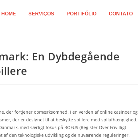
HOME
SERVIÇOS
PORTIFÓLIO
CONTATO
nmark: En Dybdegående
illere
mne, der fortjener opmærksomhed. I en verden af online casinoer og
ismer, der er designet til at beskytte spillere mod spilafhængighed.
Danmark, med særligt fokus på ROFUS (Register Over Frivilligt
yset af den teknologiske udvikling og de nuværende reguleringer.