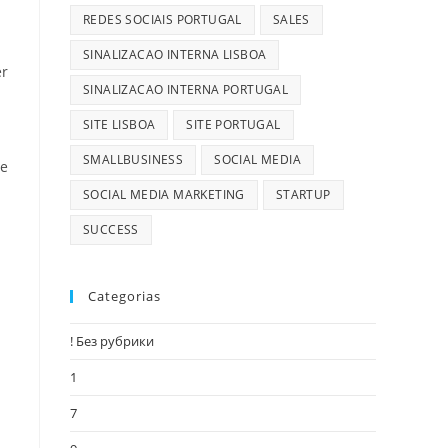
REDES SOCIAIS PORTUGAL
SALES
SINALIZACAO INTERNA LISBOA
er
SINALIZACAO INTERNA PORTUGAL
SITE LISBOA
SITE PORTUGAL
SMALLBUSINESS
SOCIAL MEDIA
te
SOCIAL MEDIA MARKETING
STARTUP
SUCCESS
Categorias
! Без рубрики
1
7