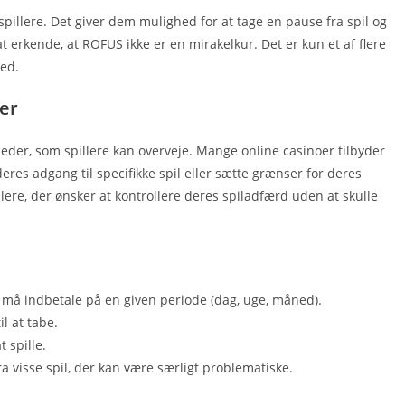
spillere. Det giver dem mulighed for at tage en pause fra spil og
at erkende, at ROFUS ikke er en mirakelkur. Det er kun et af flere
hed.
er
der, som spillere kan overveje. Mange online casinoer tilbyder
res adgang til specifikke spil eller sætte grænser for deres
llere, der ønsker at kontrollere deres spiladfærd uden at skulle
må indbetale på en given periode (dag, uge, måned).
il at tabe.
 spille.
ra visse spil, der kan være særligt problematiske.