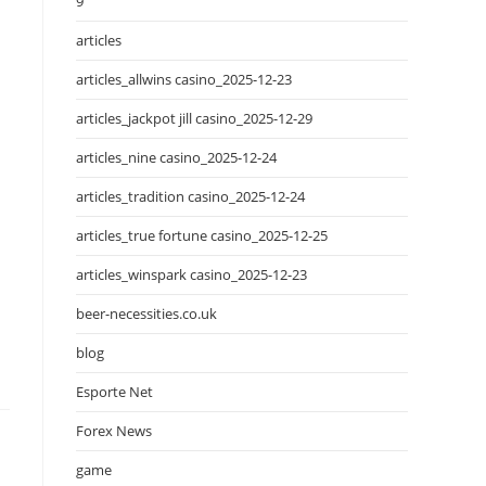
9
articles
articles_allwins casino_2025-12-23
articles_jackpot jill casino_2025-12-29
articles_nine casino_2025-12-24
articles_tradition casino_2025-12-24
articles_true fortune casino_2025-12-25
articles_winspark casino_2025-12-23
beer-necessities.co.uk
blog
Esporte Net
Forex News
game