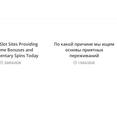
Slot Sites Providing
По какой причине мы ищем
me Bonuses and
основы приятных
entary Spins Today
переживаний
20/03/2026
13/02/2026