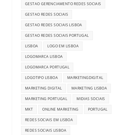
GESTAO GERENCIAMENTO REDES SOCIAIS
GESTAO REDES SOCIAIS
GESTAO REDES SOCIAIS LISBOA
GESTAO REDES SOCIAIS PORTUGAL
LISBOA
LOGO EM LISBOA
LOGOMARCA LISBOA
LOGOMARCA PORTUGAL
LOGOTIPO LISBOA
MARKETINGDIGITAL
MARKETING DIGITAL
MARKETING LISBOA
MARKETING PORTUGAL
MIDIAS SOCIAIS
MKT
ONLINE MARKETING
PORTUGAL
REDES SOCIAIS EM LISBOA
REDES SOCIAIS LISBOA