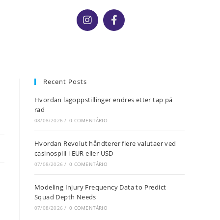
Recent Posts
Hvordan lagoppstillinger endres etter tap på
rad
08/08/2026
/
0 COMENTÁRIO
Hvordan Revolut håndterer flere valutaer ved
casinospill i EUR eller USD
07/08/2026
/
0 COMENTÁRIO
Modeling Injury Frequency Data to Predict
Squad Depth Needs
07/08/2026
/
0 COMENTÁRIO