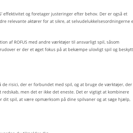
fektivitet og foretager justeringer efter behov. Der er også et
e relevante aktører for at sikre, at selvudelukkelsesordningerne 
tion af ROFUS med andre værktøjer til ansvarligt spil, såsom
udover er der et øget fokus på at bekæmpe ulovligt spil og beskyt
 de risici, der er forbundet med spil, og at bruge de værktøjer, der
igt redskab, men det er ikke det eneste. Det er vigtigt at kombinere
 dit spil, at være opmærksom på dine spilvaner og at søge hjælp,