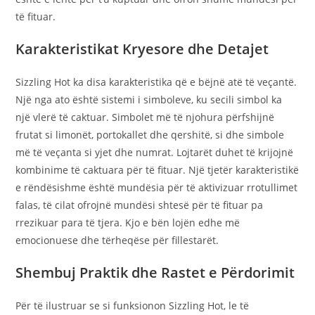
të fituar.
Karakteristikat Kryesore dhe Detajet
Sizzling Hot ka disa karakteristika që e bëjnë atë të veçantë.
Një nga ato është sistemi i simboleve, ku secili simbol ka
një vlerë të caktuar. Simbolet më të njohura përfshijnë
frutat si limonët, portokallet dhe qershitë, si dhe simbole
më të veçanta si yjet dhe numrat. Lojtarët duhet të krijojnë
kombinime të caktuara për të fituar. Një tjetër karakteristikë
e rëndësishme është mundësia për të aktivizuar rrotullimet
falas, të cilat ofrojnë mundësi shtesë për të fituar pa
rrezikuar para të tjera. Kjo e bën lojën edhe më
emocionuese dhe tërheqëse për fillestarët.
Shembuj Praktik dhe Rastet e Përdorimit
Për të ilustruar se si funksionon Sizzling Hot, le të