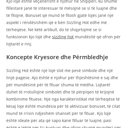
Kjo lojë është veçanërisht e njohur në Shqipëri, ku shumë
fillestarë janë të interesuar të mësojnë se si të luajnë dhe
të fitojnë. Bonuset që mund të fitosh gjatë lojës janë një
aspekt i rëndësishëm që e bën Sizzling Hot edhe më
tërheqëse. Në këtë artikull, do të shqyrtojmë se si
funksionon kjo lojë dhe
sizzling hot
mundësitë që ofron për
lojtarët e rinj.
Koncepte Kryesore dhe Përmbledhje
Sizzling Hot është një lojë slot me pesë simbole dhe një
linjë pagese. Ajo është e njohur për thjeshtësinë e saj dhe
për mundësinë për të fituar shuma të mëdha. Lojtarët
duhet të rrotullojnë simbolet dhe të përpiqen të krijojnë
kombinime fituese. Një nga karakteristikat më tërheqëse të
kësaj loje është mundësia për të aktivizuar bonuset, të cilat
mund të rrisin ndjeshëm shanset për të fituar. Kjo lojë
është ideale për ata që sapo kanë filluar të luajnë, pasi
është e lehtë për t’u kuptuar dhe ofron shumë mundësi për