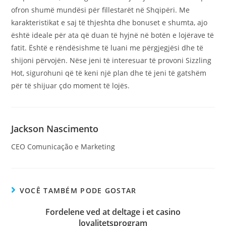
ofron shumë mundësi për fillestarët në Shqipëri. Me
karakteristikat e saj të thjeshta dhe bonuset e shumta, ajo
është ideale për ata që duan të hyjnë në botën e lojërave të
fatit. Është e rëndësishme të luani me përgjegjësi dhe të
shijoni përvojën. Nëse jeni të interesuar të provoni Sizzling
Hot, sigurohuni që të keni një plan dhe të jeni të gatshëm
për të shijuar çdo moment të lojës.
Jackson Nascimento
CEO Comunicação e Marketing
VOCÊ TAMBÉM PODE GOSTAR
Fordelene ved at deltage i et casino
loyalitetsprogram