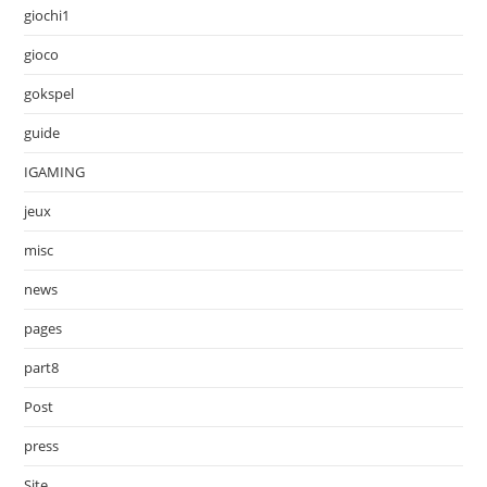
giochi1
gioco
gokspel
guide
IGAMING
jeux
misc
news
pages
part8
Post
press
Site