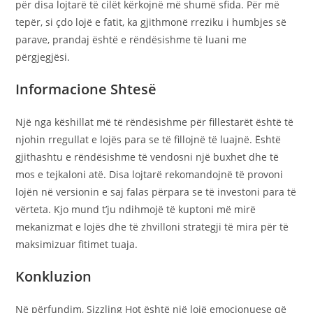
për disa lojtarë të cilët kërkojnë më shumë sfida. Për më
tepër, si çdo lojë e fatit, ka gjithmonë rreziku i humbjes së
parave, prandaj është e rëndësishme të luani me
përgjegjësi.
Informacione Shtesë
Një nga këshillat më të rëndësishme për fillestarët është të
njohin rregullat e lojës para se të fillojnë të luajnë. Është
gjithashtu e rëndësishme të vendosni një buxhet dhe të
mos e tejkaloni atë. Disa lojtarë rekomandojnë të provoni
lojën në versionin e saj falas përpara se të investoni para të
vërteta. Kjo mund t’ju ndihmojë të kuptoni më mirë
mekanizmat e lojës dhe të zhvilloni strategji të mira për të
maksimizuar fitimet tuaja.
Konkluzion
Në përfundim, Sizzling Hot është një lojë emocionuese që