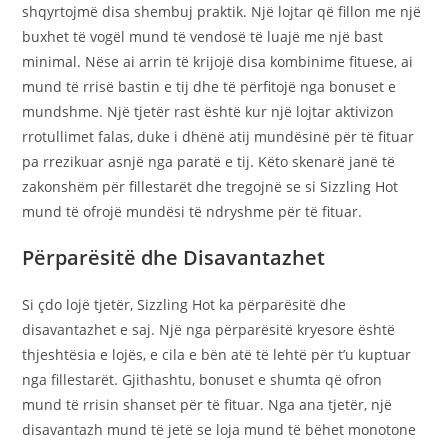
shqyrtojmë disa shembuj praktik. Një lojtar që fillon me një
buxhet të vogël mund të vendosë të luajë me një bast
minimal. Nëse ai arrin të krijojë disa kombinime fituese, ai
mund të rrisë bastin e tij dhe të përfitojë nga bonuset e
mundshme. Një tjetër rast është kur një lojtar aktivizon
rrotullimet falas, duke i dhënë atij mundësinë për të fituar
pa rrezikuar asnjë nga paratë e tij. Këto skenarë janë të
zakonshëm për fillestarët dhe tregojnë se si Sizzling Hot
mund të ofrojë mundësi të ndryshme për të fituar.
Përparësitë dhe Disavantazhet
Si çdo lojë tjetër, Sizzling Hot ka përparësitë dhe
disavantazhet e saj. Një nga përparësitë kryesore është
thjeshtësia e lojës, e cila e bën atë të lehtë për t’u kuptuar
nga fillestarët. Gjithashtu, bonuset e shumta që ofron
mund të rrisin shanset për të fituar. Nga ana tjetër, një
disavantazh mund të jetë se loja mund të bëhet monotone