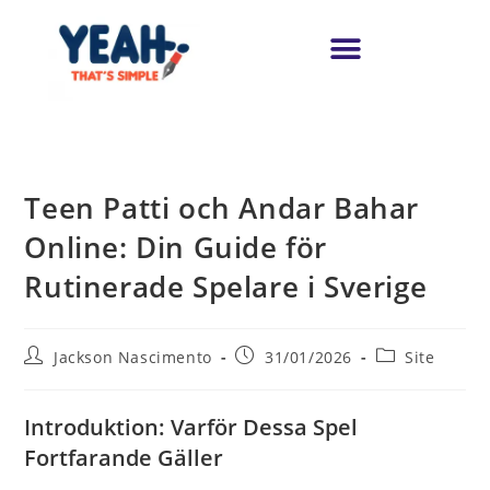
Teen Patti och Andar Bahar
Online: Din Guide för
Rutinerade Spelare i Sverige
Jackson Nascimento
31/01/2026
Site
Introduktion: Varför Dessa Spel
Fortfarande Gäller