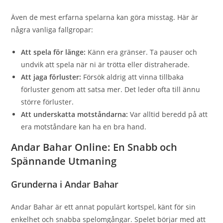
Även de mest erfarna spelarna kan göra misstag. Här är
några vanliga fallgropar:
Att spela för länge:
Känn era gränser. Ta pauser och
undvik att spela när ni är trötta eller distraherade.
Att jaga förluster:
Försök aldrig att vinna tillbaka
förluster genom att satsa mer. Det leder ofta till ännu
större förluster.
Att underskatta motståndarna:
Var alltid beredd på att
era motståndare kan ha en bra hand.
Andar Bahar Online: En Snabb och
Spännande Utmaning
Grunderna i Andar Bahar
Andar Bahar är ett annat populärt kortspel, känt för sin
enkelhet och snabba spelomgångar. Spelet börjar med att