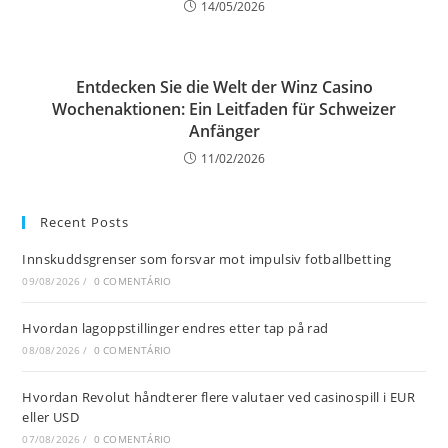
14/05/2026
Entdecken Sie die Welt der Winz Casino
Wochenaktionen: Ein Leitfaden für Schweizer
Anfänger
11/02/2026
Recent Posts
Innskuddsgrenser som forsvar mot impulsiv fotballbetting
09/08/2026
/
0 COMENTÁRIO
Hvordan lagoppstillinger endres etter tap på rad
08/08/2026
/
0 COMENTÁRIO
Hvordan Revolut håndterer flere valutaer ved casinospill i EUR
eller USD
07/08/2026
/
0 COMENTÁRIO