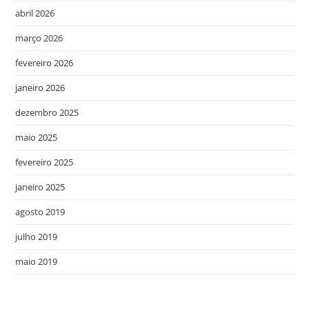
abril 2026
março 2026
fevereiro 2026
janeiro 2026
dezembro 2025
maio 2025
fevereiro 2025
janeiro 2025
agosto 2019
julho 2019
maio 2019