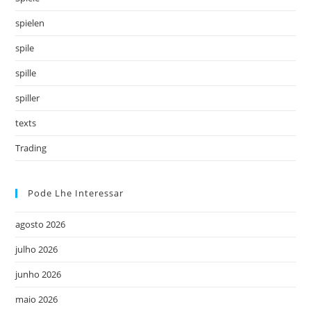
spielen
spile
spille
spiller
texts
Trading
Pode Lhe Interessar
agosto 2026
julho 2026
junho 2026
maio 2026