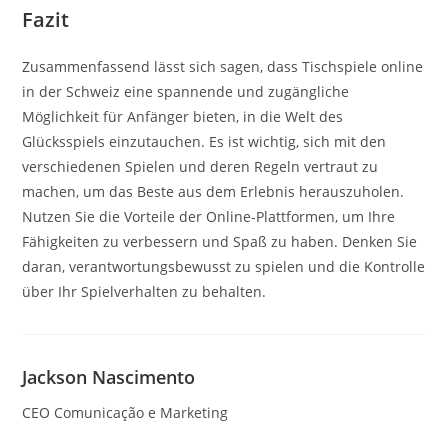
Fazit
Zusammenfassend lässt sich sagen, dass Tischspiele online
in der Schweiz eine spannende und zugängliche
Möglichkeit für Anfänger bieten, in die Welt des
Glücksspiels einzutauchen. Es ist wichtig, sich mit den
verschiedenen Spielen und deren Regeln vertraut zu
machen, um das Beste aus dem Erlebnis herauszuholen.
Nutzen Sie die Vorteile der Online-Plattformen, um Ihre
Fähigkeiten zu verbessern und Spaß zu haben. Denken Sie
daran, verantwortungsbewusst zu spielen und die Kontrolle
über Ihr Spielverhalten zu behalten.
Jackson Nascimento
CEO Comunicação e Marketing