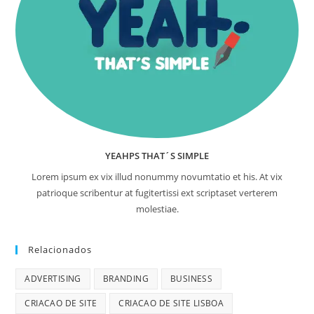
YEAHPS THAT´S SIMPLE
Lorem ipsum ex vix illud nonummy novumtatio et his. At vix
patrioque scribentur at fugitertissi ext scriptaset verterem
molestiae.
Relacionados
ADVERTISING
BRANDING
BUSINESS
CRIACAO DE SITE
CRIACAO DE SITE LISBOA