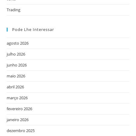
Trading
Pode Lhe Interessar
agosto 2026
julho 2026
junho 2026
maio 2026
abril 2026
março 2026
fevereiro 2026
janeiro 2026
dezembro 2025